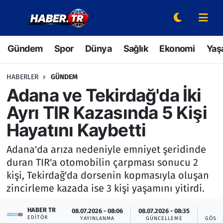
Gündem
Hava Durumu
Gündem
Spor
Dünya
Sağlık
Ekonomi
Yaş
Spor
Trafik Durumu
HABERLER
GÜNDEM
Dünya
Süper Lig Puan Durumu ve Fikstür
Adana ve Tekirdağ'da İki
Ayrı TIR Kazasında 5 Kişi
Sağlık
Tüm Manşetler
Hayatını Kaybetti
Ekonomi
Son Dakika Haberleri
Adana'da arıza nedeniyle emniyet şeridinde
duran TIR'a otomobilin çarpması sonucu 2
Yaşam
Haber Arşivi
kişi, Tekirdağ'da dorsenin kopmasıyla oluşan
zincirleme kazada ise 3 kişi yaşamını yitirdi.
Hava Durumu
HABER TR
08.07.2026 - 08:06
08.07.2026 - 08:35
1
Bilim ve Teknoloji
EDITÖR
YAYINLANMA
GÜNCELLEME
GÖSTE