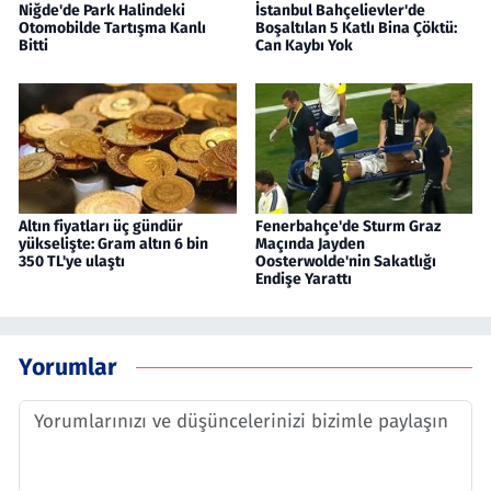
Niğde'de Park Halindeki
İstanbul Bahçelievler'de
Otomobilde Tartışma Kanlı
Boşaltılan 5 Katlı Bina Çöktü:
Bitti
Can Kaybı Yok
Altın fiyatları üç gündür
Fenerbahçe'de Sturm Graz
yükselişte: Gram altın 6 bin
Maçında Jayden
350 TL'ye ulaştı
Oosterwolde'nin Sakatlığı
Endişe Yarattı
Yorumlar