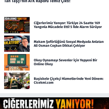
Tan Taşçı'nın ATK Raporu Temiz Çıktı!
Ciğerlerimiz Yanıyor: Türkiye 24 Saatte 169
Yangınla Mücadele Etti! 5 İlde Alarm Sürüyor
Makam Şoförlüğünü Sosyal Medyada Anlatan
Ali Osman Coşkun Dikkat Çekiyor
Okey Oynamayı Sevenler İçin Yepyeni Bir
Online Okey
Başiskele Çiçekçi Hizmetlerinde Yeni Dönem:
Cicekmi.com