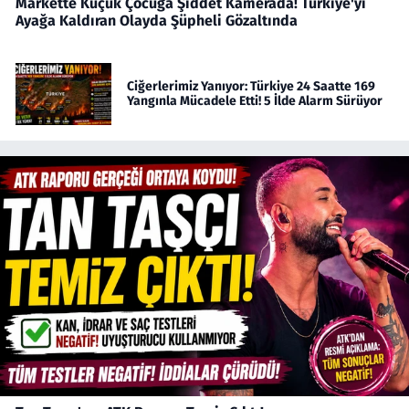
Markette Küçük Çocuğa Şiddet Kamerada! Türkiye'yi
Ayağa Kaldıran Olayda Şüpheli Gözaltında
Ciğerlerimiz Yanıyor: Türkiye 24 Saatte 169
Yangınla Mücadele Etti! 5 İlde Alarm Sürüyor