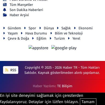
Tüm Manşetler
Son Dakika Haberleri
Haber Arşivi
Gündem
Spor
Dünya
Sağlık
Ekonomi
Yaşam
Hava Durumu
Bilim ve Teknoloji
Çevre & Doğa
Eğitim
Turizm
Yerel
Copyright © 2025 - 2026 Haber TR - Tüm Hakları
RSS
Saklıdır. Kaynak gösterilmeden alıntı yapılamaz.
Haber Yazılımı:
TE Bilişim
En iyi site deneyimi sağlamak için çerezlerden
faydalanıyoruz. Detaylar için lütfen tıklayın.
Tamam