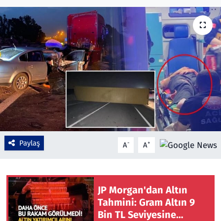
Çevre & Doğa
Eğitim
Turizm
Yerel
Paylaş
-
+
A
A
JP Morgan'dan Altın
Tahmini: Gram Altın 9
Bin TL Seviyesine