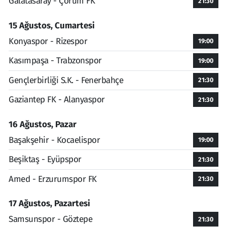
Galatasaray - Çorum FK
21:30
15 Ağustos, Cumartesi
Konyaspor - Rizespor
19:00
Kasımpaşa - Trabzonspor
19:00
Gençlerbirliği S.K. - Fenerbahçe
21:30
Gaziantep FK - Alanyaspor
21:30
16 Ağustos, Pazar
Başakşehir - Kocaelispor
19:00
Beşiktaş - Eyüpspor
21:30
Amed - Erzurumspor FK
21:30
17 Ağustos, Pazartesi
Samsunspor - Göztepe
21:30