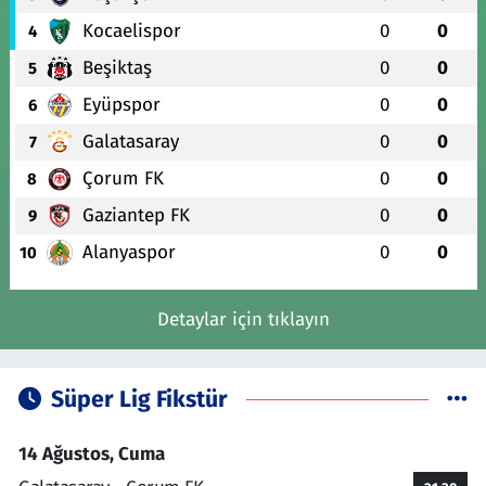
Kocaelispor
0
0
4
Beşiktaş
0
0
5
Eyüpspor
0
0
6
Galatasaray
0
0
7
Çorum FK
0
0
8
Gaziantep FK
0
0
9
Alanyaspor
0
0
10
Detaylar için tıklayın
Süper Lig Fikstür
14 Ağustos, Cuma