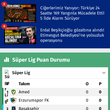
Gözaltında
5
Ciğerlerimiz Yanıyor: Türkiye 24
Saatte 169 Yangınla Mücadele Etti!
5 İlde Alarm Sürüyor
6
Erdal Beşikçioğlu gözaltına alındı!
Etimesgut Belediyesi'ne yolsuzluk
operasyonu
Süper Lig Puan Durumu
Süper Lig
#
Takım
O
P
Amed
0
0
1
Erzurumspor FK
0
0
2
Başakşehir
0
0
3