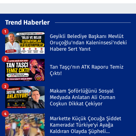
Trend Haberler
1
Geyikli Belediye Başkanı Mevlüt
Oruçoğlu'ndan Kaleninsesi'ndeki
Habere Sert Yanıt
2
Tan Taşçı'nın ATK Raporu Temiz
Çıktı!
3
Makam Şoförlüğünü Sosyal
Medyada Anlatan Ali Osman
Coşkun Dikkat Çekiyor
4
Markette Küçük Çocuğa Şiddet
Kamerada! Türkiye'yi Ayağa
Kaldıran Olayda Şüpheli