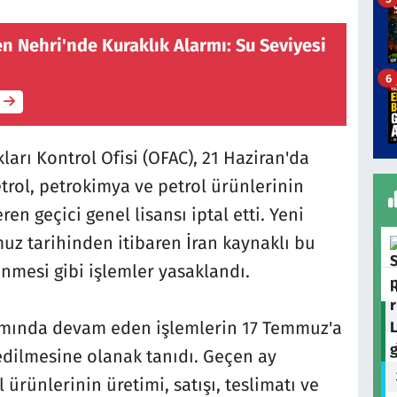
n Nehri'nde Kuraklık Alarmı: Su Seviyesi
e
6
ları Kontrol Ofisi (OFAC), 21 Haziran'da
trol, petrokimya ve petrol ürünlerinin
eren geçici genel lisansı iptal etti. Yeni
uz tarihinden itibaren İran kaynaklı bu
nmesi gibi işlemler yasaklandı.
amında devam eden işlemlerin 17 Temmuz'a
dilmesine olanak tanıdı. Geçen ay
 ürünlerinin üretimi, satışı, teslimatı ve