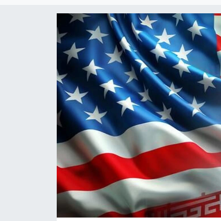
Çevre & Doğa
Eğitim
Turizm
Yerel