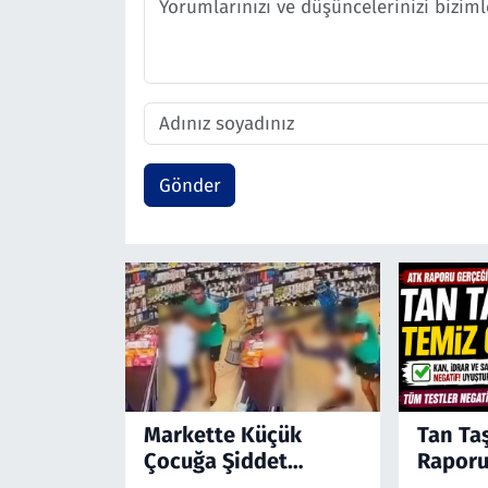
Gönder
Markette Küçük
Tan Ta
Çocuğa Şiddet
Raporu
Kamerada! Türkiye'yi