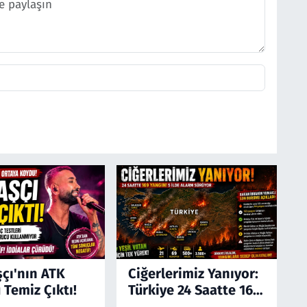
şçı'nın ATK
Ciğerlerimiz Yanıyor:
 Temiz Çıktı!
Türkiye 24 Saatte 169
Yangınla Mücadele