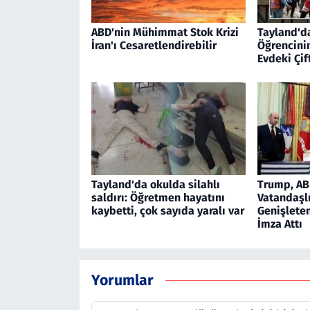
ABD'nin Mühimmat Stok Krizi
Tayland'd
İran'ı Cesaretlendirebilir
Öğrencinin
Evdeki Çif
Tayland'da okulda silahlı
Trump, AB
saldırı: Öğretmen hayatını
Vatandaşlı
kaybetti, çok sayıda yaralı var
Genişlete
İmza Attı
Yorumlar