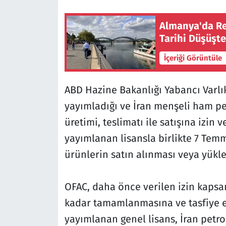
Almanya'da Re
Tarihi Düşüşt
İçeriği Görüntüle
ABD Hazine Bakanlığı Yabancı Varlık
yayımladığı ve İran menşeli ham pe
üretimi, teslimatı ile satışına izin v
yayımlanan lisansla birlikte 7 Temm
ürünlerin satın alınması veya yükle
OFAC, daha önce verilen izin kaps
kadar tamamlanmasına ve tasfiye e
yayımlanan genel lisans, İran petrol