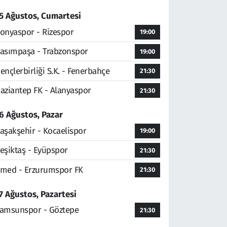
5 Ağustos, Cumartesi
onyaspor - Rizespor
19:00
asımpaşa - Trabzonspor
19:00
ençlerbirliği S.K. - Fenerbahçe
21:30
aziantep FK - Alanyaspor
21:30
6 Ağustos, Pazar
aşakşehir - Kocaelispor
19:00
eşiktaş - Eyüpspor
21:30
med - Erzurumspor FK
21:30
7 Ağustos, Pazartesi
amsunspor - Göztepe
21:30