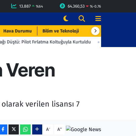
13.887
64.360,53
%
64
%
-0.76
Hava Durumu
Bilim ve Teknoloji
Çevre & Doğa
Eği
 Fırlatma Koltuğuyla Kurtuldu
23:06
Beşiktaş'tan Gençlerbirliğ
n Veren
olarak verilen lisansı 7
-
+
A
A