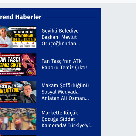
Trend Haberler
Geyikli Belediye
Başkanı Mevlüt
Oruçoğlu'ndan
Kaleninsesi'ndeki
Habere Sert Yanıt
Tan Taşçı'nın ATK
Raporu Temiz Çıktı!
Makam Şoförlüğünü
Sosyal Medyada
Anlatan Ali Osman
Coşkun Dikkat Çekiyor
Markette Küçük
Çocuğa Şiddet
Kamerada! Türkiye'yi
Ayağa Kaldıran Olayda