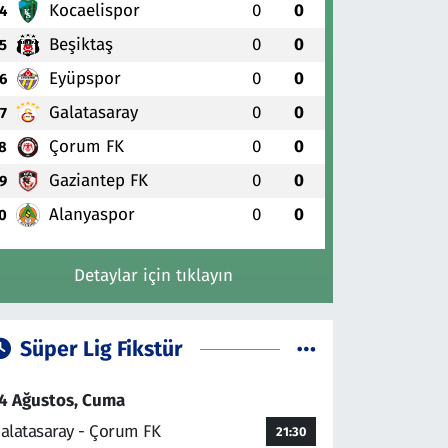
Kocaelispor
0
0
4
Beşiktaş
0
0
5
Eyüpspor
0
0
6
Galatasaray
0
0
7
Çorum FK
0
0
8
Gaziantep FK
0
0
9
Alanyaspor
0
0
0
Detaylar için tıklayın
Süper Lig Fikstür
4 Ağustos, Cuma
alatasaray - Çorum FK
21:30