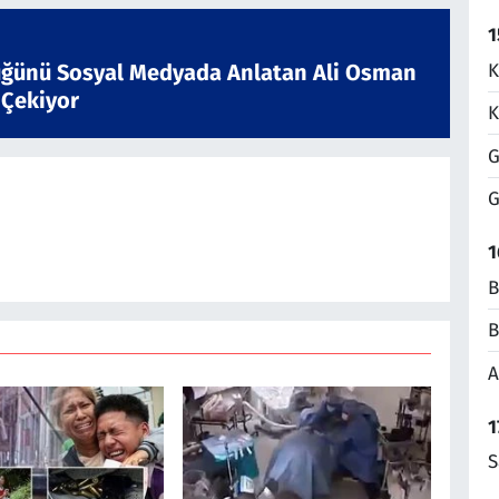
1
K
ğünü Sosyal Medyada Anlatan Ali Osman
 Çekiyor
K
G
G
1
B
B
A
1
S