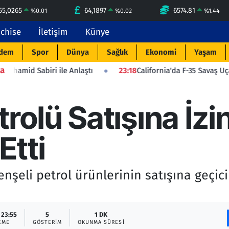
55,0265
64,1897
6574.81
%
0.01
%
0.02
%
1.44
nchise
İletişim
Künye
dem
Spor
Dünya
Sağlık
Ekonomi
Yaşam
a
ile Anlaştı
23:18
California'da F-35 Savaş Uçağı Düştü: Pilot
trolü Satışına İzi
Etti
şeli petrol ürünlerinin satışına geçici 
 23:55
5
1 DK
EME
GÖSTERIM
OKUNMA SÜRESI