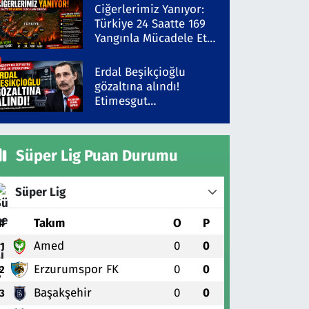
Şüpheli Gözaltında
Ciğerlerimiz Yanıyor:
Türkiye 24 Saatte 169
Yangınla Mücadele Etti!
5 İlde Alarm Sürüyor
Erdal Beşikçioğlu
gözaltına alındı!
Etimesgut
Belediyesi'ne yolsuzluk
operasyonu
Süper Lig Puan Durumu
Süper Lig
#
Takım
O
P
Amed
0
0
1
Erzurumspor FK
0
0
2
Başakşehir
0
0
3