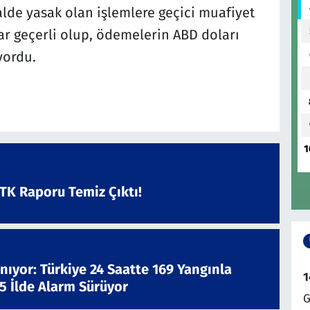
lde yasak olan işlemlere geçici muafiyet
dar geçerli olup, ödemelerin ABD doları
yordu.
1
ATK Raporu Temiz Çıktı!
nıyor: Türkiye 24 Saatte 169 Yangınla
1
 5 İlde Alarm Sürüyor
G