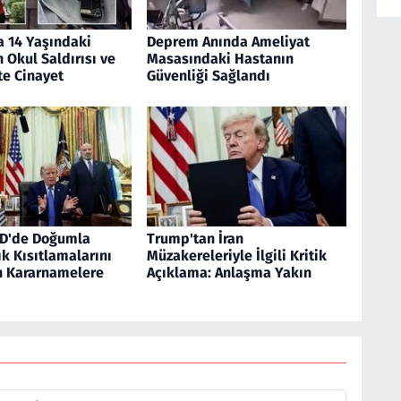
a 14 Yaşındaki
Deprem Anında Ameliyat
 Okul Saldırısı ve
Masasındaki Hastanın
te Cinayet
Güvenliği Sağlandı
D'de Doğumla
Trump'tan İran
k Kısıtlamalarını
Müzakereleriyle İlgili Kritik
n Kararnamelere
Açıklama: Anlaşma Yakın