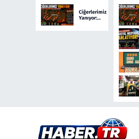
Ayağa Kaldıran
Ciğerlerimiz
Olayda Şüpheli
Yanıyor:
Gözaltında
Türkiye 24
Saatte 169
Yangınla
Mücadele
Etti! 5 İlde
Alarm
Sürüyor