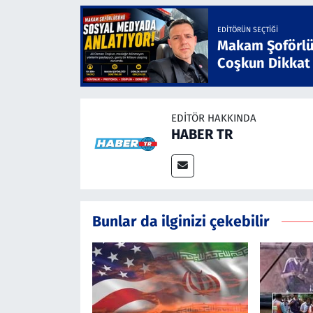
EDITÖRÜN SEÇTIĞI
Makam Şoförlü
Coşkun Dikkat
EDITÖR HAKKINDA
HABER TR
Bunlar da ilginizi çekebilir