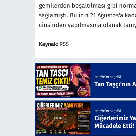
gemilerden boşaltılması gibi norma
sağlamıştı. Bu izin 21 Ağustos'a ka
cinsinden yapılmasına olanak tanı
Kaynak:
RSS
EDITÖRÜN SEÇTIĞI
Tan Taşçı'nın 
EDITÖRÜN SEÇTIĞI
Ciğerlerimiz Ya
Mücadele Etti!