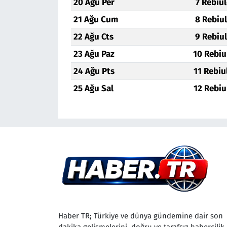
20 Ağu Per
7 Rebiu
21 Ağu Cum
8 Rebiu
22 Ağu Cts
9 Rebiu
23 Ağu Paz
10 Rebiu
24 Ağu Pts
11 Rebiu
25 Ağu Sal
12 Rebiu
Haber TR; Türkiye ve dünya gündemine dair son