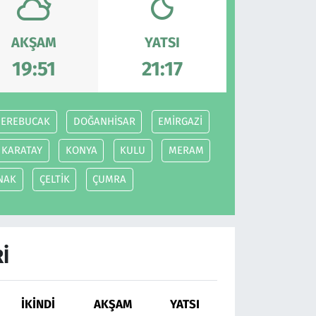
AKŞAM
YATSI
19:51
21:17
DEREBUCAK
DOĞANHİSAR
EMİRGAZİ
KARATAY
KONYA
KULU
MERAM
NAK
ÇELTİK
ÇUMRA
I
İKINDI
AKŞAM
YATSI