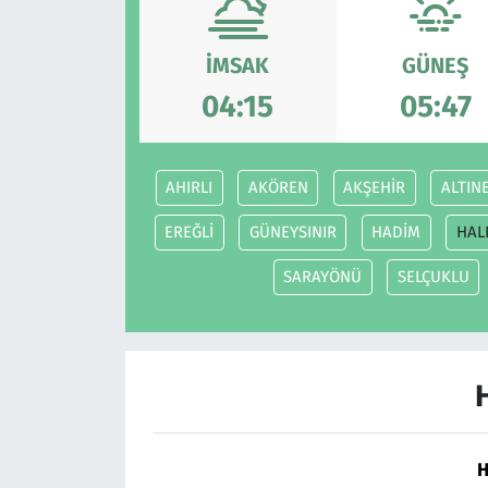
Çevre & Doğa
İMSAK
GÜNEŞ
Eğitim
04:15
05:47
Turizm
AHIRLI
AKÖREN
AKŞEHİR
ALTIN
Yerel
EREĞLİ
GÜNEYSINIR
HADİM
HAL
SARAYÖNÜ
SELÇUKLU
H