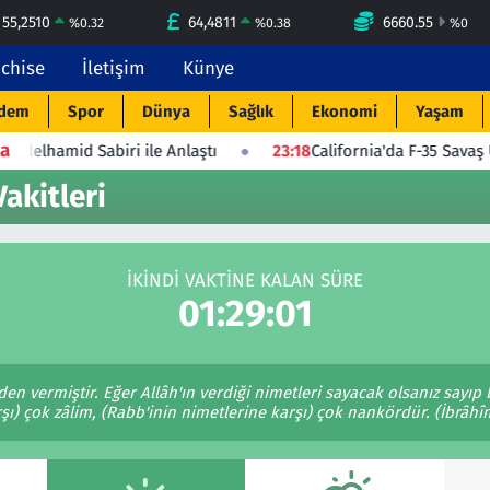
55,2510
64,4811
6660.55
%
0.32
%
0.38
%
0
nchise
İletişim
Künye
dem
Spor
Dünya
Sağlık
Ekonomi
Yaşam
a
mid Sabiri ile Anlaştı
23:18
California'da F-35 Savaş Uçağı 
akitleri
İKINDI VAKTINE KALAN SÜRE
01:29:01
nden vermiştir. Eğer Allâh'ın verdiği nimetleri sayacak olsanız sayıp
şı) çok zâlim, (Rabb'inin nimetlerine karşı) çok nankördür. (İbrâhî