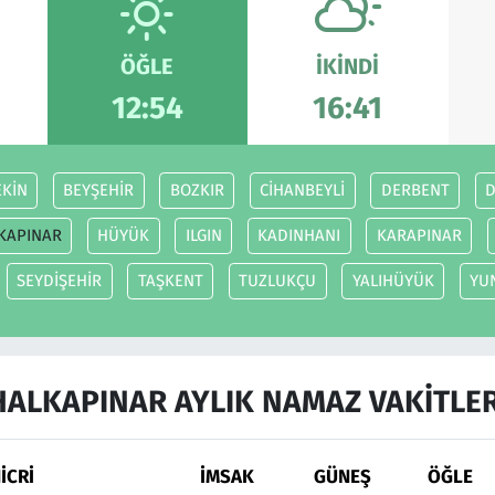
ÖĞLE
İKINDI
12:54
16:41
EKİN
BEYŞEHİR
BOZKIR
CİHANBEYLİ
DERBENT
KAPINAR
HÜYÜK
ILGIN
KADINHANI
KARAPINAR
SEYDİŞEHİR
TAŞKENT
TUZLUKÇU
YALIHÜYÜK
YU
HALKAPINAR AYLIK NAMAZ VAKITLER
İCRİ
İMSAK
GÜNEŞ
ÖĞLE