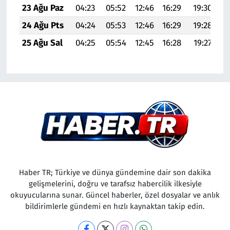
23 Ağu Paz
04:23
05:52
12:46
16:29
19:30
20
24 Ağu Pts
04:24
05:53
12:46
16:29
19:28
2
25 Ağu Sal
04:25
05:54
12:45
16:28
19:27
20
Haber TR; Türkiye ve dünya gündemine dair son dakika
gelişmelerini, doğru ve tarafsız habercilik ilkesiyle
okuyucularına sunar. Güncel haberler, özel dosyalar ve anlık
bildirimlerle gündemi en hızlı kaynaktan takip edin.