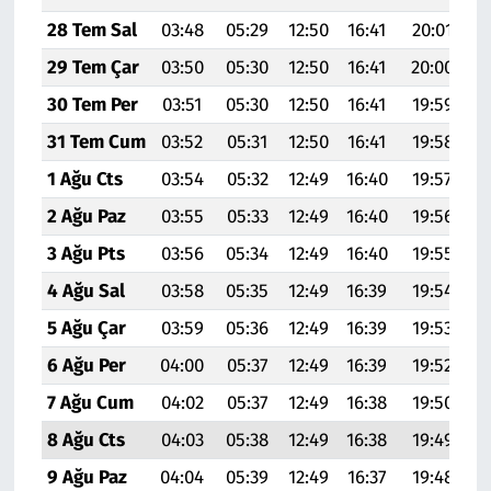
28 Tem Sal
03:48
05:29
12:50
16:41
20:01
2
29 Tem Çar
03:50
05:30
12:50
16:41
20:00
2
30 Tem Per
03:51
05:30
12:50
16:41
19:59
2
31 Tem Cum
03:52
05:31
12:50
16:41
19:58
2
1 Ağu Cts
03:54
05:32
12:49
16:40
19:57
2
2 Ağu Paz
03:55
05:33
12:49
16:40
19:56
2
3 Ağu Pts
03:56
05:34
12:49
16:40
19:55
2
4 Ağu Sal
03:58
05:35
12:49
16:39
19:54
2
5 Ağu Çar
03:59
05:36
12:49
16:39
19:53
2
6 Ağu Per
04:00
05:37
12:49
16:39
19:52
2
7 Ağu Cum
04:02
05:37
12:49
16:38
19:50
2
8 Ağu Cts
04:03
05:38
12:49
16:38
19:49
2
9 Ağu Paz
04:04
05:39
12:49
16:37
19:48
2