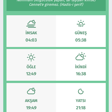
Cennet'e giremez. (Hadis-i şerif)
Çevre & Doğa
Eğitim
İMSAK
GÜNEŞ
Turizm
04:03
05:38
Yerel
ÖĞLE
İKINDI
12:49
16:38
AKŞAM
YATSI
19:49
21:18