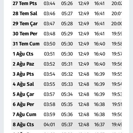
27 Tem Pts
03:44
05:26
12:49
16:41
20:02
2
28 Tem Sal
03:46
05:27
12:49
16:41
20:01
2
29 Tem Çar
03:47
05:28
12:49
16:41
20:00
2
30 Tem Per
03:48
05:29
12:49
16:41
19:59
2
31 Tem Cum
03:50
05:30
12:49
16:40
19:58
2
1 Ağu Cts
03:51
05:30
12:49
16:40
19:57
2
2 Ağu Paz
03:52
05:31
12:49
16:40
19:56
2
3 Ağu Pts
03:54
05:32
12:48
16:39
19:55
2
4 Ağu Sal
03:55
05:33
12:48
16:39
19:54
2
5 Ağu Çar
03:57
05:34
12:48
16:39
19:53
2
6 Ağu Per
03:58
05:35
12:48
16:38
19:51
2
7 Ağu Cum
03:59
05:36
12:48
16:38
19:50
2
8 Ağu Cts
04:01
05:37
12:48
16:37
19:49
2