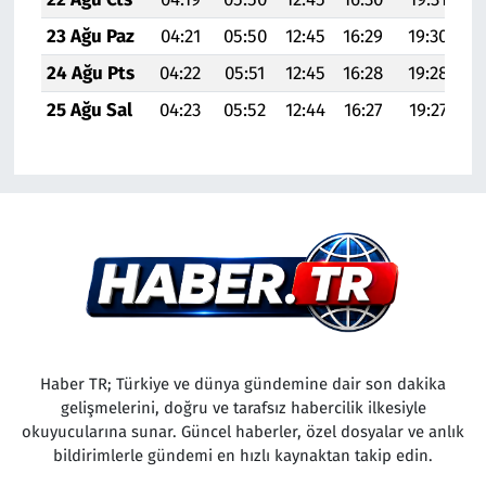
23 Ağu Paz
04:21
05:50
12:45
16:29
19:30
20
24 Ağu Pts
04:22
05:51
12:45
16:28
19:28
20
25 Ağu Sal
04:23
05:52
12:44
16:27
19:27
20
Haber TR; Türkiye ve dünya gündemine dair son dakika
gelişmelerini, doğru ve tarafsız habercilik ilkesiyle
okuyucularına sunar. Güncel haberler, özel dosyalar ve anlık
bildirimlerle gündemi en hızlı kaynaktan takip edin.