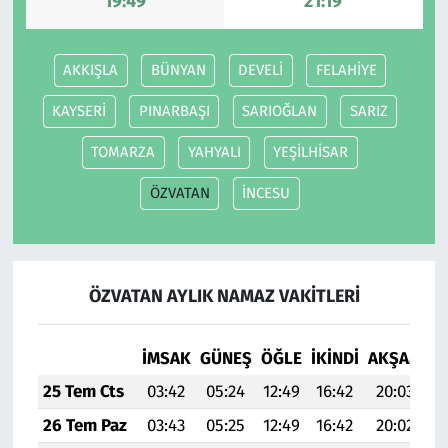
19:49
21:19
AKKIŞLA
BÜNYAN
DEVELİ
FELAHİYE
KAYSERİ
PINARBAŞI
SARIOĞLAN
SARIZ
TOMARZA
YAHYALI
YEŞİLHİSAR
ÖZVATAN
İNCESU
ÖZVATAN AYLIK NAMAZ VAKITLERI
İMSAK
GÜNEŞ
ÖĞLE
İKINDI
AKŞAM
YA
25 Tem Cts
03:42
05:24
12:49
16:42
20:03
2
26 Tem Paz
03:43
05:25
12:49
16:42
20:02
2