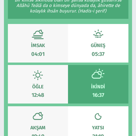
Allâhü Teâlâ da o kimseye dünyada da, âhirette de
Çevre & Doğa
kolaylık ihsân buyurur. (Hadis-i şerif)
Eğitim
Turizm
İMSAK
GÜNEŞ
04:01
05:37
Yerel
ÖĞLE
İKINDI
12:48
16:37
AKŞAM
YATSI