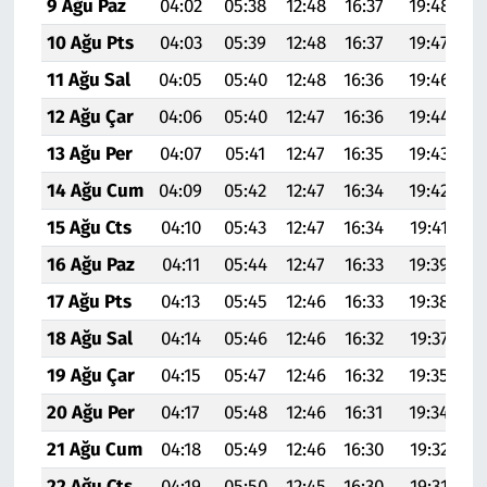
9 Ağu Paz
04:02
05:38
12:48
16:37
19:48
2
10 Ağu Pts
04:03
05:39
12:48
16:37
19:47
2
11 Ağu Sal
04:05
05:40
12:48
16:36
19:46
2
12 Ağu Çar
04:06
05:40
12:47
16:36
19:44
2
13 Ağu Per
04:07
05:41
12:47
16:35
19:43
2
14 Ağu Cum
04:09
05:42
12:47
16:34
19:42
2
15 Ağu Cts
04:10
05:43
12:47
16:34
19:41
2
16 Ağu Paz
04:11
05:44
12:47
16:33
19:39
2
17 Ağu Pts
04:13
05:45
12:46
16:33
19:38
2
18 Ağu Sal
04:14
05:46
12:46
16:32
19:37
2
19 Ağu Çar
04:15
05:47
12:46
16:32
19:35
2
20 Ağu Per
04:17
05:48
12:46
16:31
19:34
20
21 Ağu Cum
04:18
05:49
12:46
16:30
19:32
20
22 Ağu Cts
04:19
05:50
12:45
16:30
19:31
20