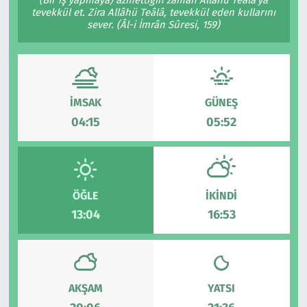
tevekkül et. Zira Allâhü Teâlâ, tevekkül eden kullarını
Çevre & Doğa
sever. (Âl-i İmrân Sûresi, 159)
Eğitim
Turizm
İMSAK
GÜNEŞ
04:15
05:52
Yerel
ÖĞLE
İKINDI
13:04
16:53
AKŞAM
YATSI