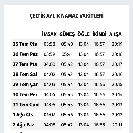
ÇELTİK AYLIK NAMAZ VAKITLERI
İMSAK
GÜNEŞ
ÖĞLE
İKINDI
AKŞAM
YA
25 Tem Cts
03:58
05:40
13:04
16:57
20:19
2
26 Tem Paz
03:59
05:41
13:04
16:57
20:18
2
27 Tem Pts
04:00
05:42
13:04
16:57
20:17
2
28 Tem Sal
04:02
05:43
13:04
16:57
20:16
2
29 Tem Çar
04:03
05:44
13:04
16:56
20:15
2
30 Tem Per
04:04
05:45
13:04
16:56
20:14
2
31 Tem Cum
04:06
05:45
13:04
16:56
20:13
2
1 Ağu Cts
04:07
05:46
13:04
16:56
20:12
2
2 Ağu Paz
04:08
05:47
13:04
16:55
20:11
2