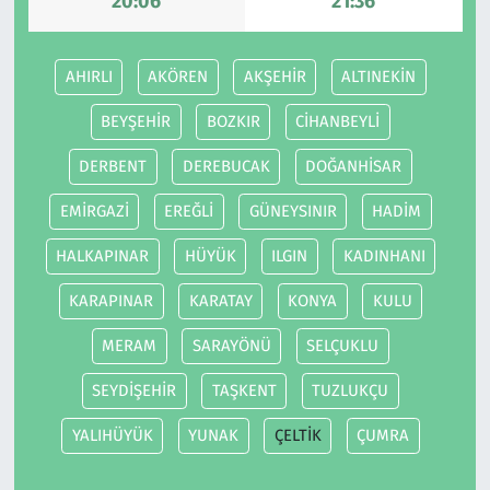
20:06
21:36
AHIRLI
AKÖREN
AKŞEHİR
ALTINEKİN
BEYŞEHİR
BOZKIR
CİHANBEYLİ
DERBENT
DEREBUCAK
DOĞANHİSAR
EMİRGAZİ
EREĞLİ
GÜNEYSINIR
HADİM
HALKAPINAR
HÜYÜK
ILGIN
KADINHANI
KARAPINAR
KARATAY
KONYA
KULU
MERAM
SARAYÖNÜ
SELÇUKLU
SEYDİŞEHİR
TAŞKENT
TUZLUKÇU
YALIHÜYÜK
YUNAK
ÇELTİK
ÇUMRA