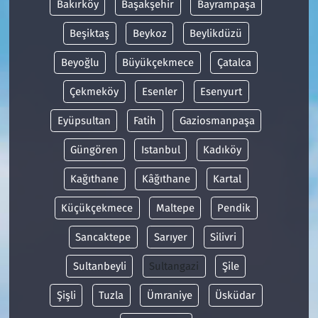
Bakırköy
Başakşehir
Bayrampaşa
Beşiktaş
Beykoz
Beylikdüzü
Beyoğlu
Büyükçekmece
Çatalca
Çekmeköy
Esenler
Esenyurt
Eyüpsultan
Fatih
Gaziosmanpaşa
Güngören
Istanbul
Kadıköy
Kağıthane
Kâğıthane
Kartal
Küçükçekmece
Maltepe
Pendik
Sancaktepe
Sarıyer
Silivri
Sultanbeyli
Sultangazi
Şile
Şişli
Tuzla
Ümraniye
Üsküdar