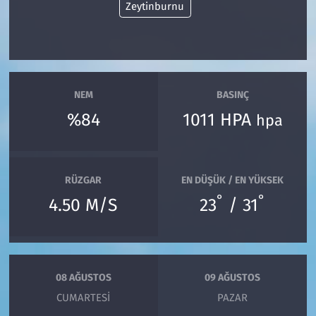
Zeytinburnu
NEM
BASINÇ
%84
1011 HPA
hpa
RÜZGAR
EN DÜŞÜK / EN YÜKSEK
°
°
4.50 M/S
23
/ 31
08 AĞUSTOS
09 AĞUSTOS
CUMARTESI
PAZAR