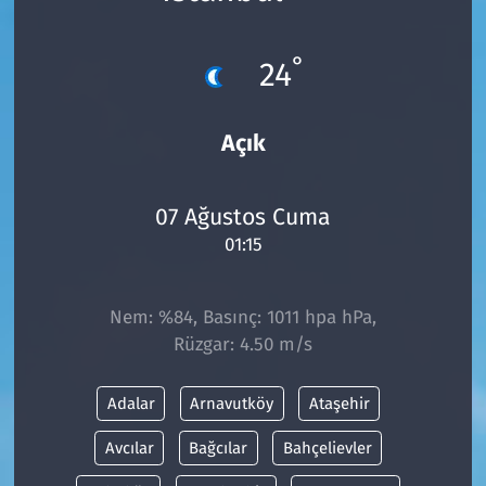
Çevre & Doğa
°
24
Eğitim
Açık
Turizm
Yerel
07 Ağustos Cuma
01:15
Nem: %84, Basınç: 1011 hpa hPa,
Rüzgar: 4.50 m/s
Adalar
Arnavutköy
Ataşehir
Avcılar
Bağcılar
Bahçelievler