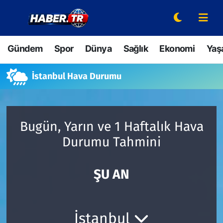
Gündem
Hava Durumu
Gündem
Spor
Dünya
Sağlık
Ekonomi
Yaş
Spor
Trafik Durumu
İstanbul Hava Durumu
Dünya
Süper Lig Puan Durumu ve Fikstür
Sağlık
Tüm Manşetler
Bugün, Yarın ve 1 Haftalık Hava
Durumu Tahmini
Ekonomi
Son Dakika Haberleri
Yaşam
Haber Arşivi
ŞU AN
Hava Durumu
İstanbul
Bilim ve Teknoloji