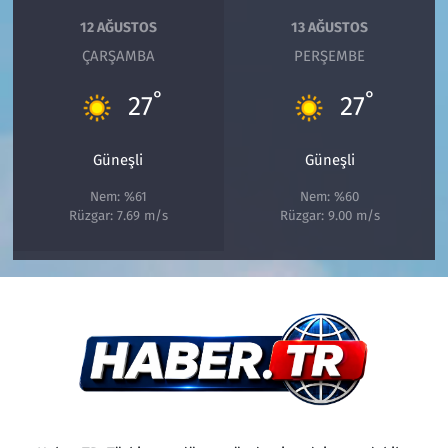
12 AĞUSTOS
13 AĞUSTOS
ÇARŞAMBA
PERŞEMBE
°
°
27
27
Güneşli
Güneşli
Nem: %61
Nem: %60
Rüzgar: 7.69 m/s
Rüzgar: 9.00 m/s