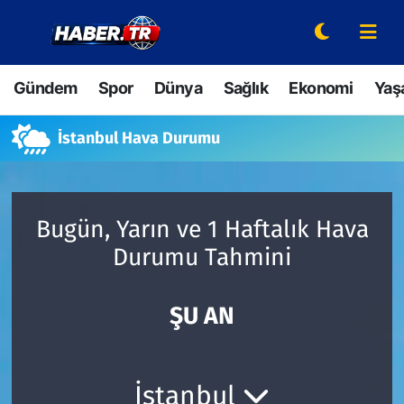
Gündem
Hava Durumu
Gündem
Spor
Dünya
Sağlık
Ekonomi
Yaş
Spor
Trafik Durumu
İstanbul Hava Durumu
Dünya
Süper Lig Puan Durumu ve Fikstür
Sağlık
Tüm Manşetler
Bugün, Yarın ve 1 Haftalık Hava
Durumu Tahmini
Ekonomi
Son Dakika Haberleri
Yaşam
Haber Arşivi
ŞU AN
Hava Durumu
İstanbul
Bilim ve Teknoloji