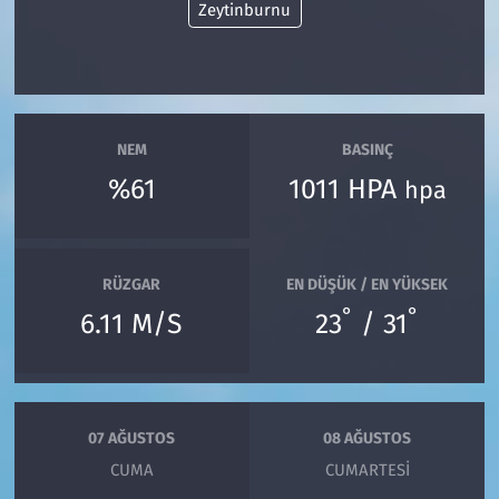
Zeytinburnu
NEM
BASINÇ
%61
1011 HPA
hpa
RÜZGAR
EN DÜŞÜK / EN YÜKSEK
°
°
6.11 M/S
23
/ 31
07 AĞUSTOS
08 AĞUSTOS
CUMA
CUMARTESI