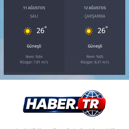
11 AĞUSTOS
12 AĞUSTOS
SALI
ÇARŞAMBA
°
°
26
26
Güneşli
Güneşli
Nem: %64
Nem: %65
Rüzgar: 7.81 m/s
Rüzgar: 8.31 m/s