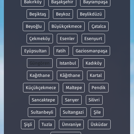
Bakırköy
Başakşehir
Bayrampaşa
Beşiktaş
Beykoz
Beylikdüzü
Beyoğlu
Büyükçekmece
Çatalca
Çekmeköy
Esenler
Esenyurt
Eyüpsultan
Fatih
Gaziosmanpaşa
Güngören
Istanbul
Kadıköy
Kağıthane
Kâğıthane
Kartal
Küçükçekmece
Maltepe
Pendik
Sancaktepe
Sarıyer
Silivri
Sultanbeyli
Sultangazi
Şile
Şişli
Tuzla
Ümraniye
Üsküdar