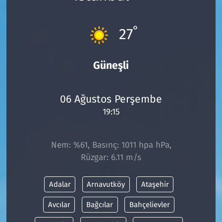
Çevre & Doğa
°
27
Eğitim
Güneşli
Turizm
Yerel
06 Ağustos Perşembe
19:15
Nem: %61, Basınç: 1011 hpa hPa,
Rüzgar: 6.11 m/s
Adalar
Arnavutköy
Ataşehir
Avcılar
Bağcılar
Bahçelievler