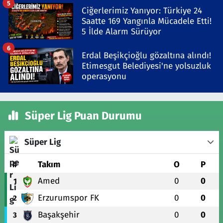
5
Ciğerlerimiz Yanıyor: Türkiye 24
Saatte 169 Yangınla Mücadele Etti!
5 İlde Alarm Sürüyor
6
Erdal Beşikçioğlu gözaltına alındı!
Etimesgut Belediyesi'ne yolsuzluk
operasyonu
Süper Lig Puan Durumu
Süper Lig
#
Takım
O
P
Amed
0
0
1
Erzurumspor FK
0
0
2
Başakşehir
0
0
3