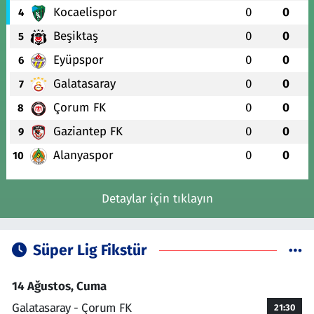
Kocaelispor
0
0
4
Beşiktaş
0
0
5
Eyüpspor
0
0
6
Galatasaray
0
0
7
Çorum FK
0
0
8
Gaziantep FK
0
0
9
Alanyaspor
0
0
10
Detaylar için tıklayın
Süper Lig Fikstür
14 Ağustos, Cuma
Galatasaray - Çorum FK
21:30