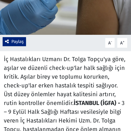
Çevre & Doğa
Eğitim
Turizm
Paylaş
-
+
A
A
Yerel
İç Hastalıkları Uzmanı Dr. Tolga Topçu'ya göre,
aşılar ve düzenli check-up'lar halk sağlığı için
kritik. Aşılar birey ve toplumu korurken,
check-up'lar erken hastalık tespiti sağlıyor.
Üst düzey önlemler hayat kalitesini artırır,
rutin kontroller önemlidir.
İSTANBUL (İGFA) -
3
– 9 Eylül Halk Sağlığı Haftası vesilesiyle bilgi
veren İç Hastalıkları Hekimi Uzm. Dr. Tolga
Topçu, hastalanmadan önce önlem almanın