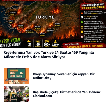
Ciğerlerimiz Yanıyor: Türkiye 24 Saatte 169 Yangınla
Mücadele Etti! 5 İlde Alarm Sürüyor
Okey Oynamayı Sevenler İçin Yepyeni Bir
Online Okey
Başiskele Çiçekçi Hizmetlerinde Yeni Dönem:
Cicekmi.com