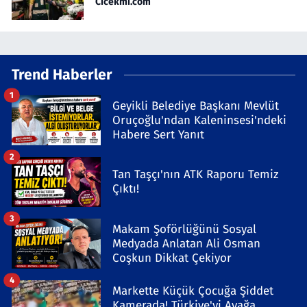
Cicekmi.com
Trend Haberler
1
Geyikli Belediye Başkanı Mevlüt
Oruçoğlu'ndan Kaleninsesi'ndeki
Habere Sert Yanıt
2
Tan Taşçı'nın ATK Raporu Temiz
Çıktı!
3
Makam Şoförlüğünü Sosyal
Medyada Anlatan Ali Osman
Coşkun Dikkat Çekiyor
4
Markette Küçük Çocuğa Şiddet
Kamerada! Türkiye'yi Ayağa