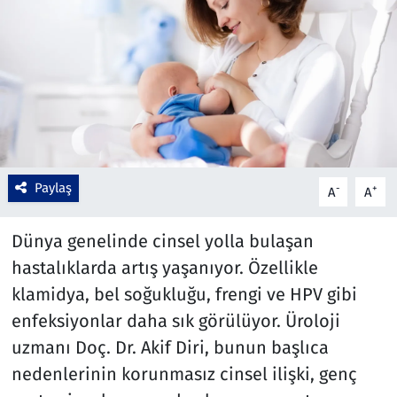
Çevre & Doğa
Eğitim
Turizm
Yerel
Paylaş
-
+
A
A
Dünya genelinde cinsel yolla bulaşan
hastalıklarda artış yaşanıyor. Özellikle
klamidya, bel soğukluğu, frengi ve HPV gibi
enfeksiyonlar daha sık görülüyor. Üroloji
uzmanı Doç. Dr. Akif Diri, bunun başlıca
nedenlerinin korunmasız cinsel ilişki, genç