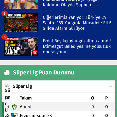
Kaldıran Olayda Şüpheli
Gözaltında
5
Ciğerlerimiz Yanıyor: Türkiye 24
Saatte 169 Yangınla Mücadele Etti!
5 İlde Alarm Sürüyor
6
Erdal Beşikçioğlu gözaltına alındı!
Etimesgut Belediyesi'ne yolsuzluk
operasyonu
Süper Lig Puan Durumu
Süper Lig
#
Takım
O
P
Amed
0
0
1
Erzurumspor FK
0
0
2