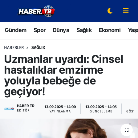
Gündem
Hava Durumu
Gündem
Spor
Dünya
Sağlık
Ekonomi
Yaş
Spor
Trafik Durumu
HABERLER
SAĞLIK
Dünya
Süper Lig Puan Durumu ve Fikstür
Uzmanlar uyardı: Cinsel
hastalıklar emzirme
Sağlık
Tüm Manşetler
yoluyla bebeğe de
Ekonomi
Son Dakika Haberleri
geçiyor!
Yaşam
Haber Arşivi
HABER TR
13.09.2025 - 14:00
13.09.2025 - 14:05
6
EDITÖR
YAYINLANMA
GÜNCELLEME
GÖSTE
Hava Durumu
Bilim ve Teknoloji