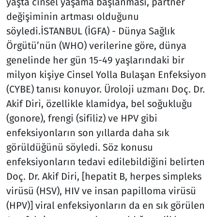
yaşta cinsel yaşama başlanması, partner
değişiminin artması olduğunu
söyledi.İSTANBUL (İGFA) - Dünya Sağlık
Örgütü’nün (WHO) verilerine göre, dünya
genelinde her gün 15-49 yaşlarındaki bir
milyon kişiye Cinsel Yolla Bulaşan Enfeksiyon
(CYBE) tanısı konuyor. Üroloji uzmanı Doç. Dr.
Akif Diri, özellikle klamidya, bel soğukluğu
(gonore), frengi (sifiliz) ve HPV gibi
enfeksiyonların son yıllarda daha sık
görüldüğünü söyledi. Söz konusu
enfeksiyonların tedavi edilebildiğini belirten
Doç. Dr. Akif Diri, [hepatit B, herpes simpleks
virüsü (HSV), HIV ve insan papilloma virüsü
(HPV)] viral enfeksiyonların da en sık görülen