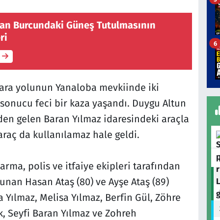
lan Burcundaki Güneş Tutulmasının
ri
6
kara yolunun Yanaloba mevkiinde iki
sonucu feci bir kaza yaşandı. Duygu Altun
en gelen Baran Yılmaz idaresindeki araçla
 araç da kullanılamaz hale geldi.
arma, polis ve itfaiye ekipleri tarafından
nan Hasan Ataş (80) ve Ayşe Ataş (89)
 Yılmaz, Melisa Yılmaz, Berfin Gül, Zöhre
k, Seyfi Baran Yılmaz ve Zohreh