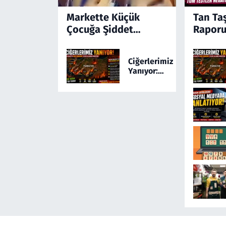
Markette Küçük
Tan Ta
Çocuğa Şiddet
Raporu
Kamerada! Türkiye'yi
Ayağa Kaldıran
Ciğerlerimiz
Olayda Şüpheli
Yanıyor:
Gözaltında
Türkiye 24
Saatte 169
Yangınla
Mücadele
Etti! 5 İlde
Alarm
Sürüyor