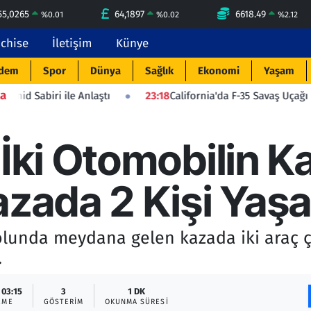
55,0265
64,1897
6618.49
%
0.01
%
0.02
%
2.12
nchise
İletişim
Künye
dem
Spor
Dünya
Sağlık
Ekonomi
Yaşam
a
ile Anlaştı
23:18
California'da F-35 Savaş Uçağı Düştü: Pilot
 İki Otomobilin K
azada 2 Kişi Yaşam
olunda meydana gelen kazada iki araç çar
.
 03:15
3
1 DK
EME
GÖSTERIM
OKUNMA SÜRESI