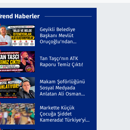
Trend Haberler
Geyikli Belediye
Başkanı Mevlüt
Oruçoğlu'ndan
Kaleninsesi'ndeki
Habere Sert Yanıt
Tan Taşçı'nın ATK
Raporu Temiz Çıktı!
Makam Şoförlüğünü
Sosyal Medyada
Anlatan Ali Osman
Coşkun Dikkat Çekiyor
Markette Küçük
Çocuğa Şiddet
Kamerada! Türkiye'yi
Ayağa Kaldıran Olayda