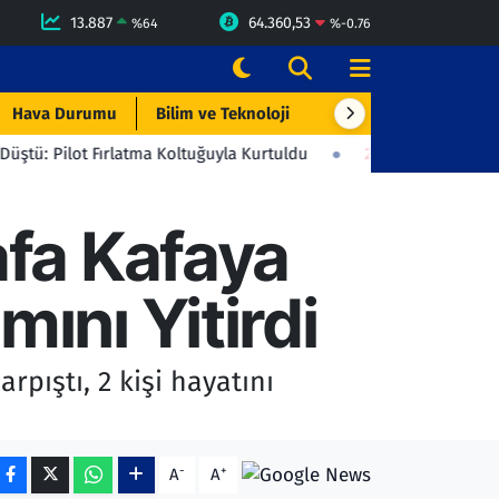
13.887
64.360,53
%
64
%
-0.76
Hava Durumu
Bilim ve Teknoloji
Çevre & Doğa
Eği
 Fırlatma Koltuğuyla Kurtuldu
23:06
Beşiktaş'tan Gençlerbirliğ
afa Kafaya
ını Yitirdi
pıştı, 2 kişi hayatını
-
+
A
A