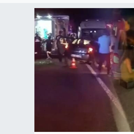
Çevre & Doğa
Eğitim
Turizm
Yerel