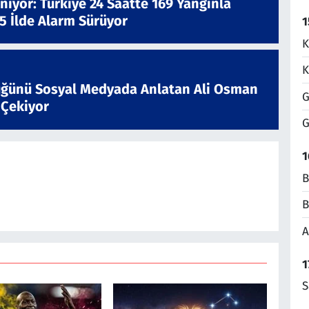
nıyor: Türkiye 24 Saatte 169 Yangınla
 5 İlde Alarm Sürüyor
1
K
K
ğünü Sosyal Medyada Anlatan Ali Osman
G
 Çekiyor
G
1
B
B
A
1
S