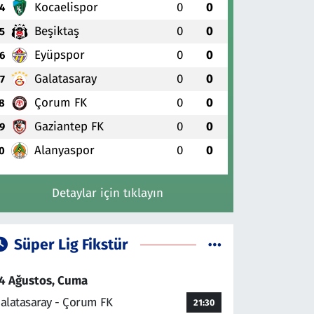
Kocaelispor
0
0
4
Beşiktaş
0
0
5
Eyüpspor
0
0
6
Galatasaray
0
0
7
Çorum FK
0
0
8
Gaziantep FK
0
0
9
Alanyaspor
0
0
0
Detaylar için tıklayın
Süper Lig Fikstür
4 Ağustos, Cuma
alatasaray - Çorum FK
21:30