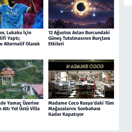
r, Lukaku İçin
12 Ağustos Aslan Burcundaki
ifi Yaptı;
Güneş Tutulmasının Burçlara
 Alternatif Olarak
Etkileri
'de Yamaç Üzerine
Madame Coco Rusya'daki Tüm
 Altı Yol Üstü Villa
Mağazalarını Sonbahara
Kadar Kapatıyor