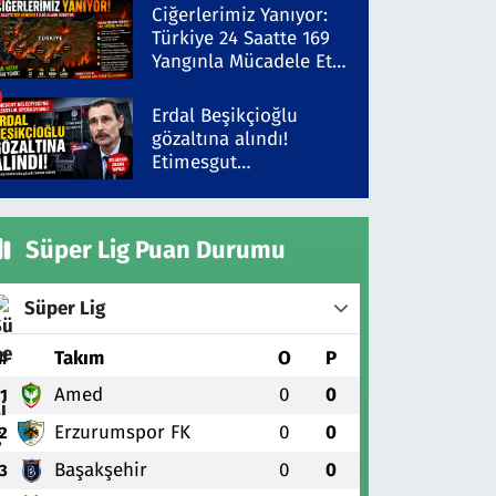
Şüpheli Gözaltında
Ciğerlerimiz Yanıyor:
Türkiye 24 Saatte 169
Yangınla Mücadele Etti!
5 İlde Alarm Sürüyor
Erdal Beşikçioğlu
gözaltına alındı!
Etimesgut
Belediyesi'ne yolsuzluk
operasyonu
Süper Lig Puan Durumu
Süper Lig
#
Takım
O
P
Amed
0
0
1
Erzurumspor FK
0
0
2
Başakşehir
0
0
3