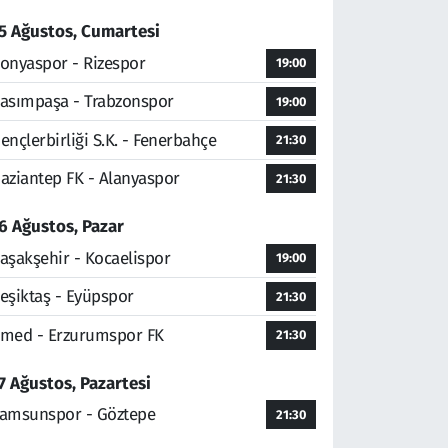
5 Ağustos, Cumartesi
onyaspor - Rizespor
19:00
asımpaşa - Trabzonspor
19:00
ençlerbirliği S.K. - Fenerbahçe
21:30
aziantep FK - Alanyaspor
21:30
6 Ağustos, Pazar
aşakşehir - Kocaelispor
19:00
eşiktaş - Eyüpspor
21:30
med - Erzurumspor FK
21:30
7 Ağustos, Pazartesi
amsunspor - Göztepe
21:30