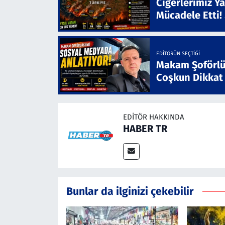
Ciğerlerimiz Ya
Mücadele Etti!
EDITÖRÜN SEÇTIĞI
Makam Şoförlü
Coşkun Dikkat
EDITÖR HAKKINDA
HABER TR
Bunlar da ilginizi çekebilir