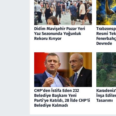
Didim Mavişehir Pazar Yeri
Trabzonspo
Yaz Sezonunda Yoğunluk
Resmi Tekl
Rekoru Kırıyor
Fenerbahçe
Devrede
CHP'den İstifa Eden 232
Karadeniz
Belediye Başkanı Yeni
İnşa Edilen
Parti'ye Katıldı, 28 İlde CHP'li
Tasarımı
Belediye Kalmadı