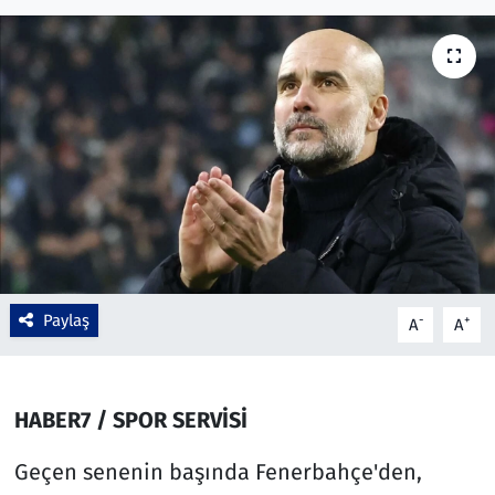
Çevre & Doğa
Eğitim
Turizm
Yerel
Paylaş
-
+
A
A
HABER7 / SPOR SERVİSİ
Geçen senenin başında Fenerbahçe'den,