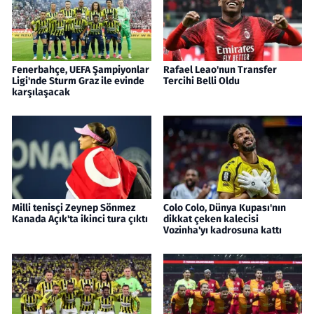
Fenerbahçe, UEFA Şampiyonlar
Rafael Leao'nun Transfer
Ligi'nde Sturm Graz ile evinde
Tercihi Belli Oldu
karşılaşacak
Milli tenisçi Zeynep Sönmez
Colo Colo, Dünya Kupası'nın
Kanada Açık'ta ikinci tura çıktı
dikkat çeken kalecisi
Vozinha'yı kadrosuna kattı