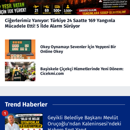
Ciğerlerimiz Yanıyor: Türkiye 24 Saatte 169 Yangınla
Mücadele Etti! 5 İlde Alarm Sürüyor
Okey Oynamayı Sevenler İçin Yepyeni Bir
Online Okey
Başiskele Çiçekçi Hizmetlerinde Yeni Dönem:
Cicekmi.com
Trend Haberler
1
Geyikli Belediye Başkanı Mevlüt
Oruçoğlu'ndan Kaleninsesi'ndeki
Habere Sert Yanıt