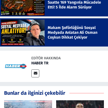
Saatte 169 Yangınla Mücadele
Etti! 5 İlde Alarm Sürüyor
Makam Şoförlüğünü Sosyal
Medyada Anlatan Ali Osman
Coşkun Dikkat Çekiyor
EDITÖR HAKKINDA
HABER TR
Bunlar da ilginizi çekebilir