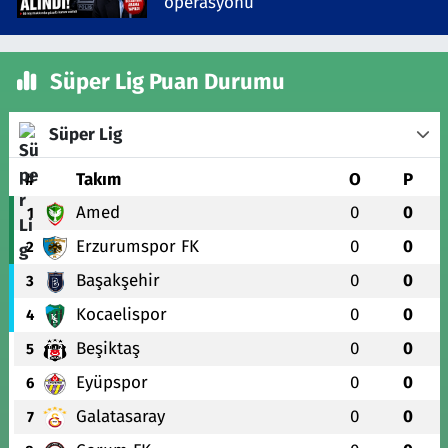
operasyonu
Süper Lig Puan Durumu
Süper Lig
#
Takım
O
P
Amed
0
0
1
Erzurumspor FK
0
0
2
Başakşehir
0
0
3
Kocaelispor
0
0
4
Beşiktaş
0
0
5
Eyüpspor
0
0
6
Galatasaray
0
0
7