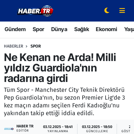
Gündem
Hava Durumu
Gündem
Spor
Dünya
Sağlık
Ekonomi
Yaş
Spor
Trafik Durumu
HABERLER
SPOR
Dünya
Süper Lig Puan Durumu ve Fikstür
Ne Kenan ne Arda! Milli
yıldız Guardiola'nın
Sağlık
Tüm Manşetler
radarına girdi
Ekonomi
Son Dakika Haberleri
Tüm Spor - Manchester City Teknik Direktörü
Pep Guardiola'nın, bu sezon Premier Lig'de 3
Yaşam
Haber Arşivi
kez maçın adamı seçilen Ferdi Kadıoğlu'nu
yakından takip ettiği iddia edildi.
Hava Durumu
HABER TR
03.12.2025 - 18:41
03.12.2025 - 18:50
2
Bilim ve Teknoloji
EDITÖR
YAYINLANMA
GÜNCELLEME
GÖSTE