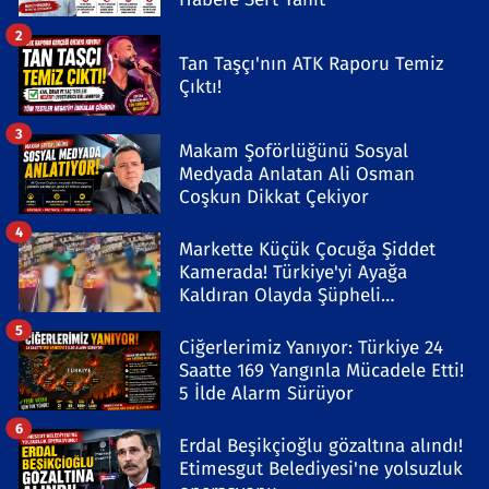
2
Tan Taşçı'nın ATK Raporu Temiz
Çıktı!
3
Makam Şoförlüğünü Sosyal
Medyada Anlatan Ali Osman
Coşkun Dikkat Çekiyor
4
Markette Küçük Çocuğa Şiddet
Kamerada! Türkiye'yi Ayağa
Kaldıran Olayda Şüpheli
Gözaltında
5
Ciğerlerimiz Yanıyor: Türkiye 24
Saatte 169 Yangınla Mücadele Etti!
5 İlde Alarm Sürüyor
6
Erdal Beşikçioğlu gözaltına alındı!
Etimesgut Belediyesi'ne yolsuzluk