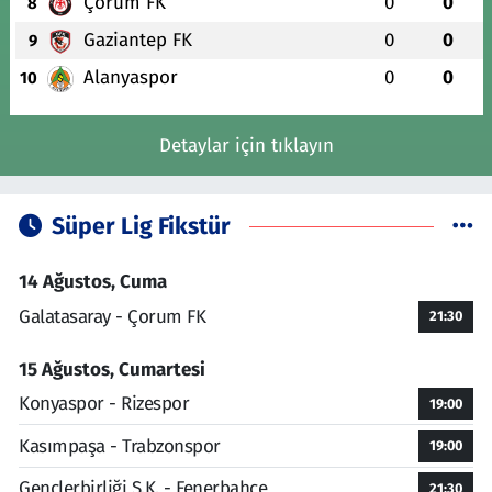
Çorum FK
0
0
8
Gaziantep FK
0
0
9
Alanyaspor
0
0
10
Detaylar için tıklayın
Süper Lig Fikstür
14 Ağustos, Cuma
Galatasaray - Çorum FK
21:30
15 Ağustos, Cumartesi
Konyaspor - Rizespor
19:00
Kasımpaşa - Trabzonspor
19:00
Gençlerbirliği S.K. - Fenerbahçe
21:30