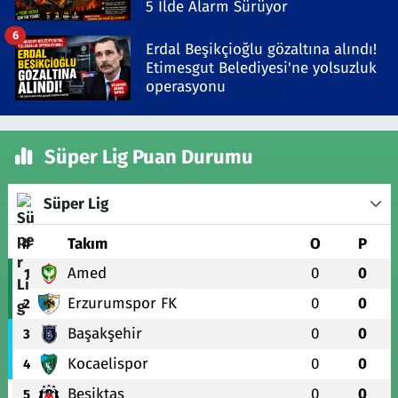
5 İlde Alarm Sürüyor
6
Erdal Beşikçioğlu gözaltına alındı!
Etimesgut Belediyesi'ne yolsuzluk
operasyonu
Süper Lig Puan Durumu
Süper Lig
#
Takım
O
P
Amed
0
0
1
Erzurumspor FK
0
0
2
Başakşehir
0
0
3
Kocaelispor
0
0
4
Beşiktaş
0
0
5