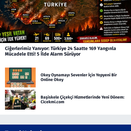
Ciğerlerimiz Yanıyor: Türkiye 24 Saatte 169 Yangınla
Mücadele Etti! 5 İlde Alarm Sürüyor
Okey Oynamayı Sevenler İçin Yepyeni Bir
Online Okey
Başiskele Çiçekçi Hizmetlerinde Yeni Dönem:
Cicekmi.com