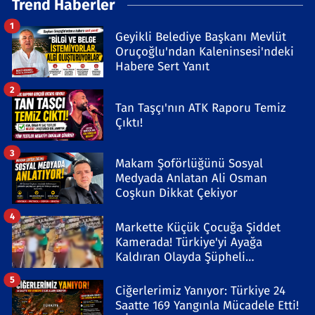
Trend Haberler
1
Geyikli Belediye Başkanı Mevlüt
Oruçoğlu'ndan Kaleninsesi'ndeki
Habere Sert Yanıt
2
Tan Taşçı'nın ATK Raporu Temiz
Çıktı!
3
Makam Şoförlüğünü Sosyal
Medyada Anlatan Ali Osman
Coşkun Dikkat Çekiyor
4
Markette Küçük Çocuğa Şiddet
Kamerada! Türkiye'yi Ayağa
Kaldıran Olayda Şüpheli
Gözaltında
5
Ciğerlerimiz Yanıyor: Türkiye 24
Saatte 169 Yangınla Mücadele Etti!