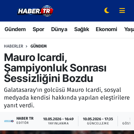
Gündem
Hava Durumu
Gündem
Spor
Dünya
Sağlık
Ekonomi
Yaş
Spor
Trafik Durumu
HABERLER
GÜNDEM
Dünya
Süper Lig Puan Durumu ve Fikstür
Mauro Icardi,
Şampiyonluk Sonrası
Sağlık
Tüm Manşetler
Sessizliğini Bozdu
Ekonomi
Son Dakika Haberleri
Galatasaray'ın golcüsü Mauro Icardi, sosyal
medyada kendisi hakkında yapılan eleştirilere
Yaşam
Haber Arşivi
yanıt verdi.
Hava Durumu
HABER TR
10.05.2026 - 16:49
10.05.2026 - 17:35
5
EDITÖR
YAYINLANMA
GÜNCELLEME
GÖSTE
Bilim ve Teknoloji