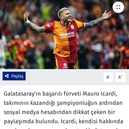
Çevre & Doğa
Eğitim
Turizm
Yerel
Paylaş
-
+
A
A
Galatasaray'ın başarılı forveti Mauro Icardi,
takımının kazandığı şampiyonluğun ardından
sosyal medya hesabından dikkat çeken bir
paylaşımda bulundu. Icardi, kendisi hakkında