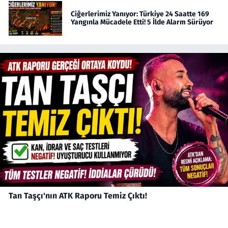
Ciğerlerimiz Yanıyor: Türkiye 24 Saatte 169
Yangınla Mücadele Etti! 5 İlde Alarm Sürüyor
Tan Taşçı'nın ATK Raporu Temiz Çıktı!