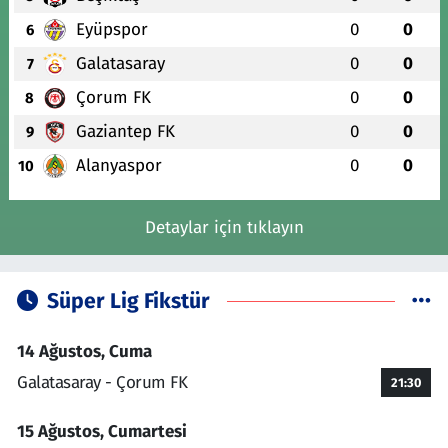
Eyüpspor
0
0
6
Galatasaray
0
0
7
Çorum FK
0
0
8
Gaziantep FK
0
0
9
Alanyaspor
0
0
10
Detaylar için tıklayın
Süper Lig Fikstür
14 Ağustos, Cuma
Galatasaray - Çorum FK
21:30
15 Ağustos, Cumartesi