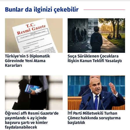
Bunlar da ilginizi çekebilir
Türkiye'nin 5 Diplomatik
Suça Sürüklenen Çocuklara
Görevinde Yeni Atama
İlişkin Kanun Teklifi Yasalaştı
Kararları
Öğrenci affı Resmi Gazete'de
İYİ Parti Milletvekili Turhan
yayımlandı: 4 ay içinde
Çömez hakkında soruşturma
başvuru şartı ve kimler
başlatıldı
faydalanabilecek