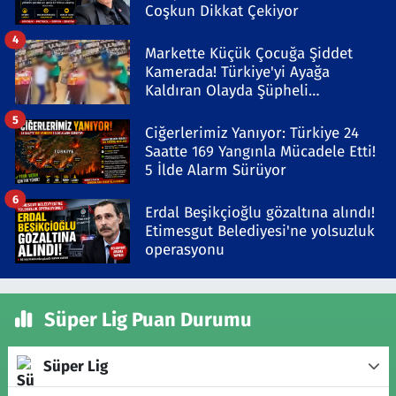
Coşkun Dikkat Çekiyor
4
Markette Küçük Çocuğa Şiddet
Kamerada! Türkiye'yi Ayağa
Kaldıran Olayda Şüpheli
Gözaltında
5
Ciğerlerimiz Yanıyor: Türkiye 24
Saatte 169 Yangınla Mücadele Etti!
5 İlde Alarm Sürüyor
6
Erdal Beşikçioğlu gözaltına alındı!
Etimesgut Belediyesi'ne yolsuzluk
operasyonu
Süper Lig Puan Durumu
Süper Lig