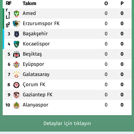
#
Takım
O
P
Amed
0
0
1
Erzurumspor FK
0
0
2
Başakşehir
0
0
3
Kocaelispor
0
0
4
Beşiktaş
0
0
5
Eyüpspor
0
0
6
Galatasaray
0
0
7
Çorum FK
0
0
8
Gaziantep FK
0
0
9
Alanyaspor
0
0
10
Detaylar için tıklayın