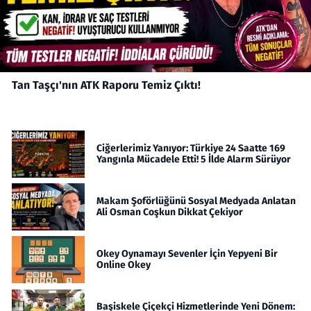
Tan Taşçı'nın ATK Raporu Temiz Çıktı!
Ciğerlerimiz Yanıyor: Türkiye 24 Saatte 169
Yangınla Mücadele Etti! 5 İlde Alarm Sürüyor
Makam Şoförlüğünü Sosyal Medyada Anlatan
Ali Osman Coşkun Dikkat Çekiyor
Okey Oynamayı Sevenler İçin Yepyeni Bir
Online Okey
Başiskele Çiçekçi Hizmetlerinde Yeni Dönem: