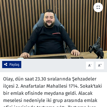
Çevre & Doğa
Eğitim
Turizm
Yerel
Paylaş
-
+
A
A
Olay, dün saat 23.30 sıralarında Şehzadeler
ilçesi 2. Anafartalar Mahallesi 1714. Sokak'taki
bir emlak ofisinde meydana geldi. Alacak
meselesi nedeniyle iki grup arasında emlak