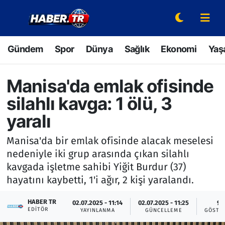
Gündem
Hava Durumu
Gündem
Spor
Dünya
Sağlık
Ekonomi
Yaş
Spor
Trafik Durumu
Manisa'da emlak ofisinde
Dünya
Süper Lig Puan Durumu ve Fikstür
silahlı kavga: 1 ölü, 3
Sağlık
Tüm Manşetler
yaralı
Manisa'da bir emlak ofisinde alacak meselesi
Ekonomi
Son Dakika Haberleri
nedeniyle iki grup arasında çıkan silahlı
kavgada işletme sahibi Yiğit Burdur (37)
Yaşam
Haber Arşivi
hayatını kaybetti, 1'i ağır, 2 kişi yaralandı.
Hava Durumu
HABER TR
02.07.2025 - 11:14
02.07.2025 - 11:25
9
EDITÖR
YAYINLANMA
GÜNCELLEME
GÖSTE
Bilim ve Teknoloji