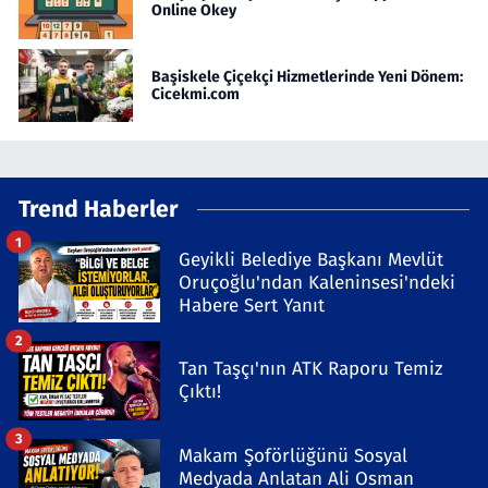
Online Okey
Başiskele Çiçekçi Hizmetlerinde Yeni Dönem:
Cicekmi.com
Trend Haberler
1
Geyikli Belediye Başkanı Mevlüt
Oruçoğlu'ndan Kaleninsesi'ndeki
Habere Sert Yanıt
2
Tan Taşçı'nın ATK Raporu Temiz
Çıktı!
3
Makam Şoförlüğünü Sosyal
Medyada Anlatan Ali Osman