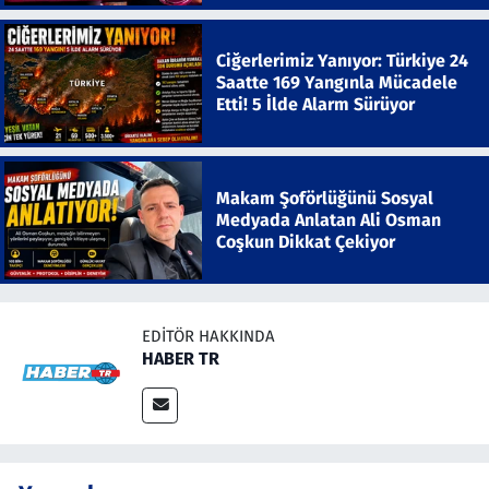
Ciğerlerimiz Yanıyor: Türkiye 24
Saatte 169 Yangınla Mücadele
Etti! 5 İlde Alarm Sürüyor
Makam Şoförlüğünü Sosyal
Medyada Anlatan Ali Osman
Coşkun Dikkat Çekiyor
EDITÖR HAKKINDA
HABER TR