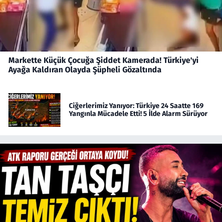
Markette Küçük Çocuğa Şiddet Kamerada! Türkiye'yi
Ayağa Kaldıran Olayda Şüpheli Gözaltında
Ciğerlerimiz Yanıyor: Türkiye 24 Saatte 169
Yangınla Mücadele Etti! 5 İlde Alarm Sürüyor