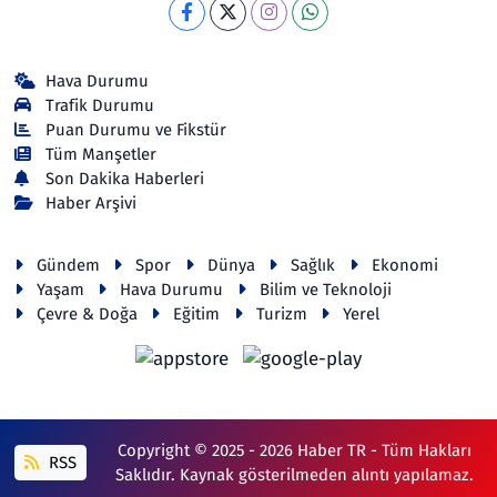
Hava Durumu
Trafik Durumu
Puan Durumu ve Fikstür
Tüm Manşetler
Son Dakika Haberleri
Haber Arşivi
Gündem
Spor
Dünya
Sağlık
Ekonomi
Yaşam
Hava Durumu
Bilim ve Teknoloji
Çevre & Doğa
Eğitim
Turizm
Yerel
Copyright © 2025 - 2026 Haber TR - Tüm Hakları
RSS
Saklıdır. Kaynak gösterilmeden alıntı yapılamaz.