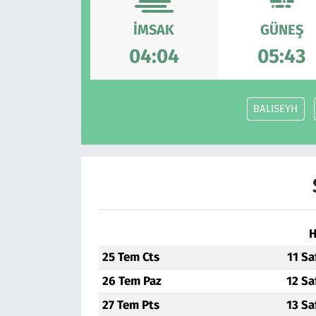
Çevre & Doğa
İMSAK
GÜNEŞ
04:04
05:43
Eğitim
Turizm
BALISEYH
Yerel
H
25 Tem Cts
11 Sa
26 Tem Paz
12 Sa
27 Tem Pts
13 Sa