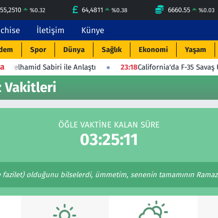
55,2510
64,4811
6660.55
%
0.32
%
0.38
%
0.03
nchise
İletişim
Künye
dem
Spor
Dünya
Sağlık
Ekonomi
Yaşam
a
mid Sabiri ile Anlaştı
23:18
California'da F-35 Savaş Uçağı 
 Vakitleri
ÖĞLE VAKTINE KALAN SÜRE
03:25:11
 fazilet) olduğunu bilselerdi, ümmetim, senenin tamamının Ramaza