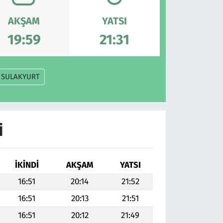
AKŞAM
YATSI
19:59
21:31
SULAKYURT
I
İKINDI
AKŞAM
YATSI
16:51
20:14
21:52
16:51
20:13
21:51
16:51
20:12
21:49