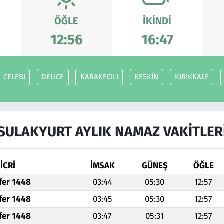
ÖĞLE
İKINDI
12:56
16:47
CELEBI
DELICE
KARAKECILI
KESKİN
KIRIKKALE
SULAKYURT AYLIK NAMAZ VAKITLER
İCRİ
İMSAK
GÜNEŞ
ÖĞLE
fer 1448
03:44
05:30
12:57
fer 1448
03:45
05:30
12:57
fer 1448
03:47
05:31
12:57