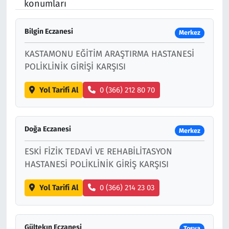
konumları
Çevre & Doğa
Bilgin Eczanesi
Merkez
Eğitim
KASTAMONU EĞİTİM ARAŞTIRMA HASTANESİ
POLİKLİNİK GİRİŞİ KARŞISI
Turizm
Yol Tarifi Al
0 (366) 212 80 70
Yerel
Doğa Eczanesi
Merkez
ESKİ FİZİK TEDAVİ VE REHABİLİTASYON
HASTANESİ POLİKLİNİK GİRİŞ KARŞISI
Yol Tarifi Al
0 (366) 214 23 03
Gültekın Eczanesi
Tosya