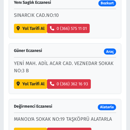
Yenı Saglık Eczanesi
Bozkurt
SINARCIK CAD.NO:10
Yol Tarifi Al
0 (366) 575 11 01
Güner Eczanesi
Araç
YENİ MAH. ADİL ACAR CAD. VEZNEDAR SOKAK
NO:3 B
Yol Tarifi Al
0 (366) 362 16 93
Değirmenci Eczanesi
Alatarla
MANOLYA SOKAK NO:19 TAŞKÖPRÜ ALATARLA