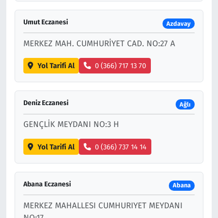
Umut Eczanesi
Azdavay
MERKEZ MAH. CUMHURİYET CAD. NO:27 A
Yol Tarifi Al
0 (366) 717 13 70
Deniz Eczanesi
Ağlı
GENÇLİK MEYDANI NO:3 H
Yol Tarifi Al
0 (366) 737 14 14
Abana Eczanesi
Abana
MERKEZ MAHALLESI CUMHURIYET MEYDANI
NO:17