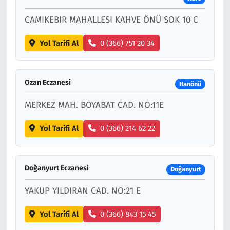
CAMIKEBIR MAHALLESI KAHVE ÖNÜ SOK 10 C
Yol Tarifi Al
0 (366) 751 20 34
Ozan Eczanesi
Hanönü
MERKEZ MAH. BOYABAT CAD. NO:11E
Yol Tarifi Al
0 (366) 214 62 22
Doğanyurt Eczanesi
Doğanyurt
YAKUP YILDIRAN CAD. NO:21 E
Yol Tarifi Al
0 (366) 843 15 45