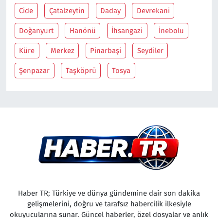
Cide
Çatalzeytin
Daday
Devrekani
Doğanyurt
Hanönü
İhsangazi
İnebolu
Küre
Merkez
Pinarbaşi
Seydiler
Şenpazar
Taşköprü
Tosya
Haber TR; Türkiye ve dünya gündemine dair son dakika
gelişmelerini, doğru ve tarafsız habercilik ilkesiyle
okuyucularına sunar. Güncel haberler, özel dosyalar ve anlık