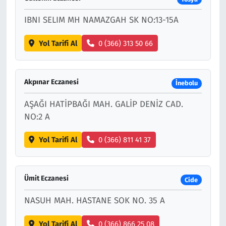
IBNI SELIM MH NAMAZGAH SK NO:13-15A
Yol Tarifi Al
0 (366) 313 50 66
Akpınar Eczanesi
İnebolu
AŞAĞI HATİPBAĞI MAH. GALİP DENİZ CAD.
NO:2 A
Yol Tarifi Al
0 (366) 811 41 37
Ümit Eczanesi
Cide
NASUH MAH. HASTANE SOK NO. 35 A
Yol Tarifi Al
0 (366) 866 25 08