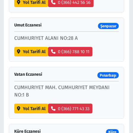
Yol Tarifi Al
0 (366) 442 56 56
Umut Eczanesi
Şenpazar
CUMHURIYET ALANI NO:28 A
Yol Tarifi Al
0 (366) 788 10 11
Vatan Eczanesi
Pınarbaşı
CUMHURIYET MAH. CUMHURIYET MEYDANI
NO:1 B
Yol Tarifi Al
0 (366) 771 43 33
Küre Eczanesi
Küre