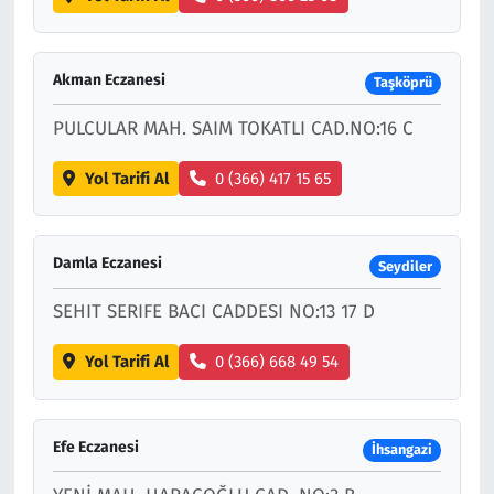
Akman Eczanesi
Taşköprü
PULCULAR MAH. SAIM TOKATLI CAD.NO:16 C
Yol Tarifi Al
0 (366) 417 15 65
Damla Eczanesi
Seydiler
SEHIT SERIFE BACI CADDESI NO:13 17 D
Yol Tarifi Al
0 (366) 668 49 54
Efe Eczanesi
İhsangazi