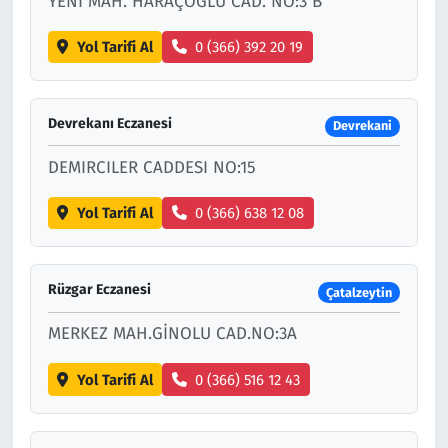
YENİ MAH. HARAÇOĞLU CAD. NO:3 B
Yol Tarifi Al
0 (366) 392 20 19
Devrekanı Eczanesi
Devrekani
DEMIRCILER CADDESI NO:15
Yol Tarifi Al
0 (366) 638 12 08
Rüzgar Eczanesi
Çatalzeytin
MERKEZ MAH.GİNOLU CAD.NO:3A
Yol Tarifi Al
0 (366) 516 12 43