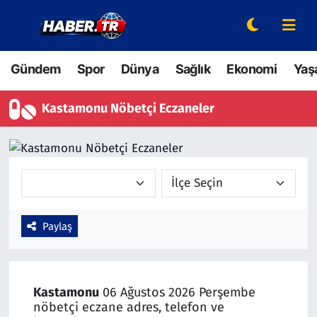
Gündem
Hava Durumu
Gündem
Spor
Dünya
Sağlık
Ekonomi
Yaş
Spor
Trafik Durumu
Kastamonu Nöbetçi Eczaneler
Dünya
Süper Lig Puan Durumu ve Fikstür
Sağlık
Tüm Manşetler
Ekonomi
Son Dakika Haberleri
Paylaş
Yaşam
Haber Arşivi
Hava Durumu
Kastamonu
06 Ağustos 2026 Perşembe
Bilim ve Teknoloji
nöbetçi eczane adres, telefon ve