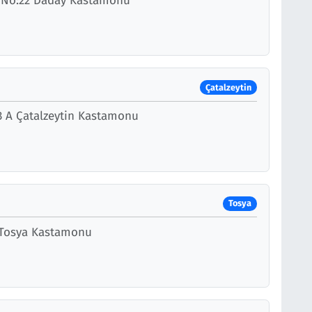
k No:22 Daday Kastamonu
Çatalzeytin
3 A Çatalzeytin Kastamonu
Tosya
A Tosya Kastamonu