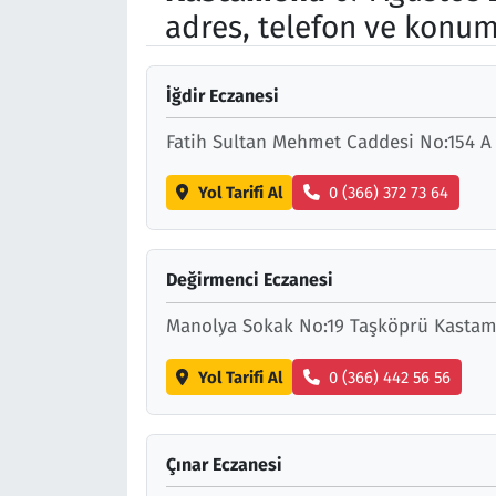
adres, telefon ve konum
Çevre & Doğa
Eğitim
İğdir Eczanesi
Fatih Sultan Mehmet Caddesi No:154 A
Turizm
Yol Tarifi Al
0 (366) 372 73 64
Yerel
Değirmenci Eczanesi
Manolya Sokak No:19 Taşköprü Kasta
Yol Tarifi Al
0 (366) 442 56 56
Çınar Eczanesi