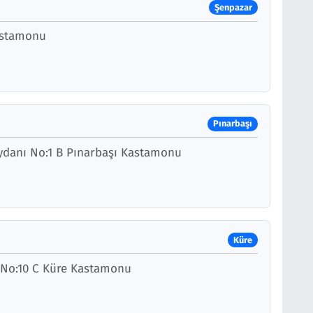
Şenpazar
astamonu
Pınarbaşı
ydanı No:1 B Pınarbaşı Kastamonu
Küre
 No:10 C Küre Kastamonu