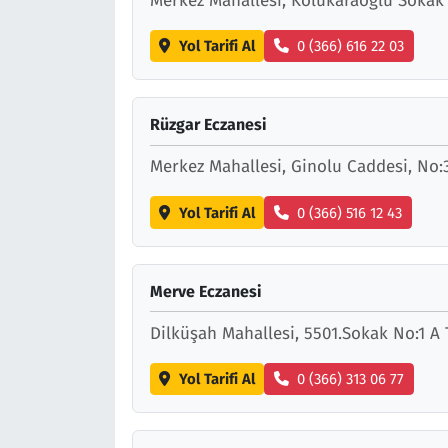
Merkez Mahallesi, Kolukaraoğlu Soka
Yol Tarifi Al
0 (366) 616 22 03
Rüzgar Eczanesi
Merkez Mahallesi, Ginolu Caddesi, No:
Yol Tarifi Al
0 (366) 516 12 43
Merve Eczanesi
Dilküşah Mahallesi, 5501.Sokak No:1 
Yol Tarifi Al
0 (366) 313 06 77