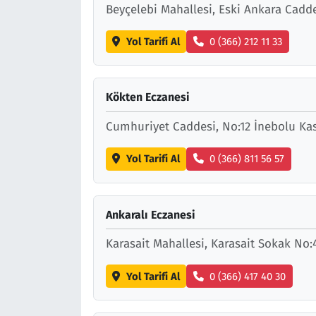
Beyçelebi Mahallesi, Eski Ankara Cad
Yol Tarifi Al
0 (366) 212 11 33
Kökten Eczanesi
Cumhuriyet Caddesi, No:12 İnebolu K
Yol Tarifi Al
0 (366) 811 56 57
Ankaralı Eczanesi
Karasait Mahallesi, Karasait Sokak N
Yol Tarifi Al
0 (366) 417 40 30