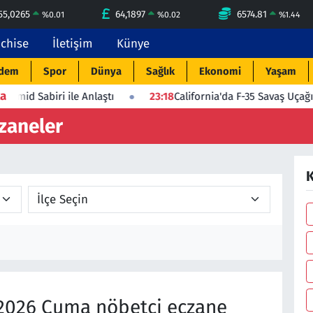
55,0265
64,1897
6574.81
%
0.01
%
0.02
%
1.44
nchise
İletişim
Künye
dem
Spor
Dünya
Sağlık
Ekonomi
Yaşam
a
i ile Anlaştı
23:18
California'da F-35 Savaş Uçağı Düştü: Pil
zaneler
K
2026 Cuma nöbetçi eczane