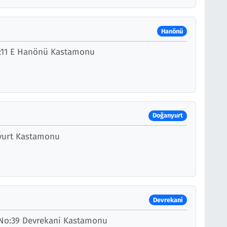
Hanönü
o:11 E Hanönü Kastamonu
Doğanyurt
nyurt Kastamonu
Devrekani
 No:39 Devrekani Kastamonu