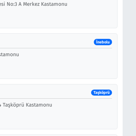
desi No:3 A Merkez Kastamonu
İnebolu
astamonu
Taşköprü
o:4 Taşköprü Kastamonu