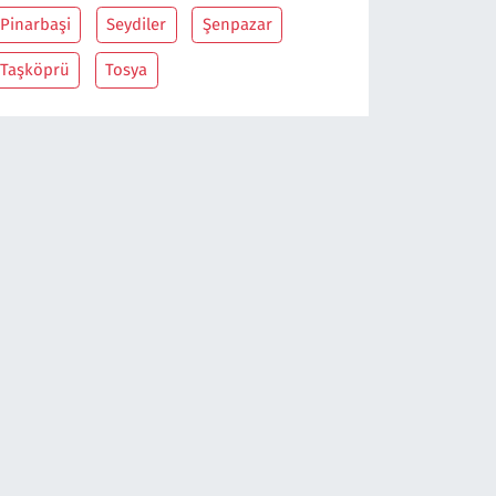
Pinarbaşi
Seydiler
Şenpazar
Taşköprü
Tosya