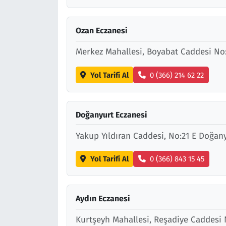
Ozan Eczanesi
Merkez Mahallesi, Boyabat Caddesi N
Yol Tarifi Al
0 (366) 214 62 22
Doğanyurt Eczanesi
Yakup Yıldıran Caddesi, No:21 E Doğa
Yol Tarifi Al
0 (366) 843 15 45
Aydın Eczanesi
Kurtşeyh Mahallesi, Reşadiye Caddesi