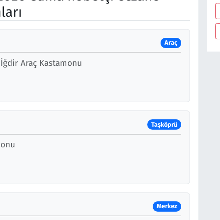
ları
Araç
 İğdir Araç Kastamonu
Taşköprü
monu
Merkez