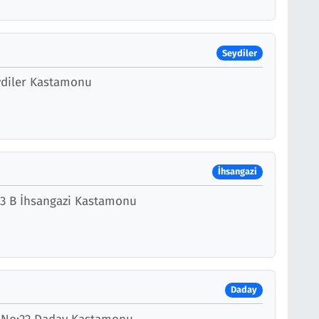
Seydiler
eydiler Kastamonu
İhsangazi
:3 B İhsangazi Kastamonu
Daday