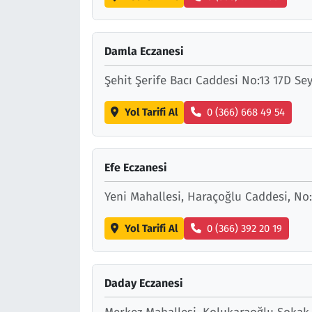
Damla Eczanesi
Şehit Şerife Bacı Caddesi No:13 17D S
Yol Tarifi Al
0 (366) 668 49 54
Efe Eczanesi
Yeni Mahallesi, Haraçoğlu Caddesi, No
Yol Tarifi Al
0 (366) 392 20 19
Daday Eczanesi