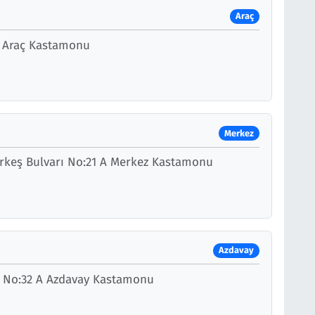
Araç
B Araç Kastamonu
Merkez
ürkeş Bulvarı No:21 A Merkez Kastamonu
Azdavay
i No:32 A Azdavay Kastamonu