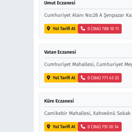
Umut Eczanesi
Cumhuriyet Alanı No:28 A Şenpazar K
Yol Tarifi Al
0 (366) 788 10 11
Vatan Eczanesi
Cumhuriyet Mahallesi, Cumhuriyet Me
Yol Tarifi Al
0 (366) 771 43 33
Küre Eczanesi
Camikebir Mahallesi, Kahveönü Sokak
Yol Tarifi Al
0 (366) 751 20 34