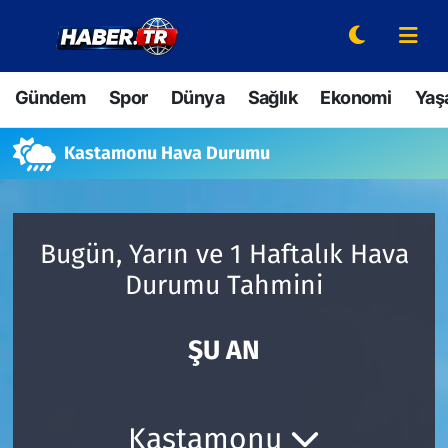
Gündem
Hava Durumu
Gündem
Spor
Dünya
Sağlık
Ekonomi
Yaş
Spor
Trafik Durumu
Kastamonu Hava Durumu
Dünya
Süper Lig Puan Durumu ve Fikstür
Sağlık
Tüm Manşetler
Bugün, Yarın ve 1 Haftalık Hava
Durumu Tahmini
Ekonomi
Son Dakika Haberleri
Yaşam
Haber Arşivi
ŞU AN
Hava Durumu
Kastamonu
Bilim ve Teknoloji