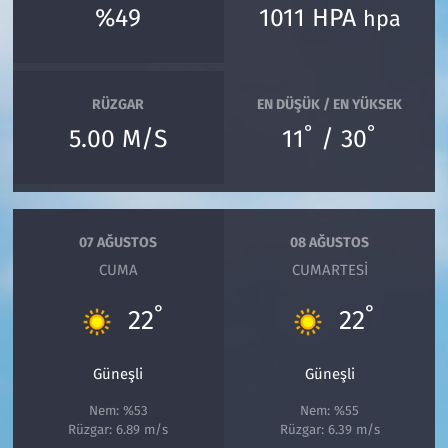
%49
1011 HPA
hpa
RÜZGAR
EN DÜŞÜK / EN YÜKSEK
°
°
5.00 M/S
11
/ 30
07 AĞUSTOS
08 AĞUSTOS
CUMA
CUMARTESI
°
°
22
22
Güneşli
Güneşli
Nem: %53
Nem: %55
Rüzgar: 6.89 m/s
Rüzgar: 6.39 m/s