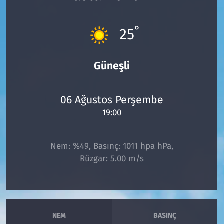
Çevre & Doğa
°
25
Eğitim
Güneşli
Turizm
Yerel
06 Ağustos Perşembe
19:00
Nem: %49, Basınç: 1011 hpa hPa,
Rüzgar: 5.00 m/s
NEM
BASINÇ