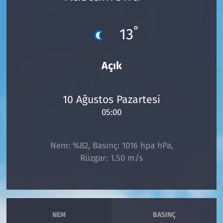
Çevre & Doğa
°
13
Eğitim
Açık
Turizm
Yerel
10 Ağustos Pazartesi
05:00
Nem: %82, Basınç: 1016 hpa hPa,
Rüzgar: 1.50 m/s
NEM
BASINÇ