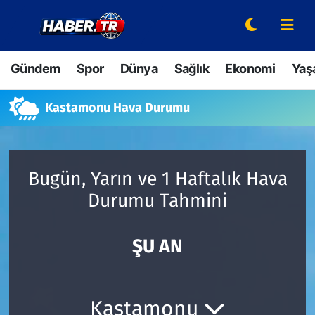
Gündem
Hava Durumu
Gündem
Spor
Dünya
Sağlık
Ekonomi
Yaş
Spor
Trafik Durumu
Kastamonu Hava Durumu
Dünya
Süper Lig Puan Durumu ve Fikstür
Sağlık
Tüm Manşetler
Bugün, Yarın ve 1 Haftalık Hava
Durumu Tahmini
Ekonomi
Son Dakika Haberleri
Yaşam
Haber Arşivi
ŞU AN
Hava Durumu
Kastamonu
Bilim ve Teknoloji