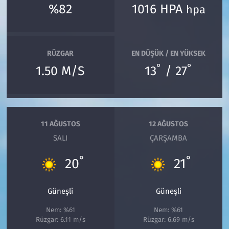
%82
1016 HPA
hpa
RÜZGAR
EN DÜŞÜK / EN YÜKSEK
°
°
1.50 M/S
13
/ 27
11 AĞUSTOS
12 AĞUSTOS
SALI
ÇARŞAMBA
°
°
20
21
Güneşli
Güneşli
Nem: %61
Nem: %61
Rüzgar: 6.11 m/s
Rüzgar: 6.69 m/s