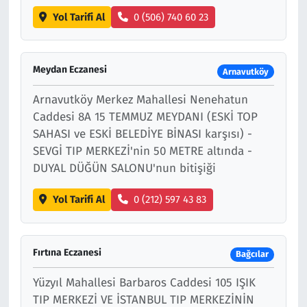
Yol Tarifi Al
0 (506) 740 60 23
Meydan Eczanesi
Arnavutköy
Arnavutköy Merkez Mahallesi Nenehatun
Caddesi 8A 15 TEMMUZ MEYDANI (ESKİ TOP
SAHASI ve ESKİ BELEDİYE BİNASI karşısı) -
SEVGİ TIP MERKEZİ'nin 50 METRE altında -
DUYAL DÜĞÜN SALONU'nun bitişiği
Yol Tarifi Al
0 (212) 597 43 83
Fırtına Eczanesi
Bağcılar
Yüzyıl Mahallesi Barbaros Caddesi 105 IŞIK
TIP MERKEZİ VE İSTANBUL TIP MERKEZİNİN