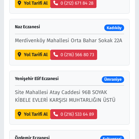
Yol Tarifi Al
0 (212) 671 84 28
Naz Eczanesi
Kadıköy
Merdivenköy Mahallesi Orta Bahar Sokak 22A
Yol Tarifi Al
0 (216) 566 80 73
Yenişehir Elif Eczanesi
Ümraniye
Site Mahallesi Atay Caddesi 96B SOYAK
KİBELE EVLERİ KARŞISI MUHTARLIĞIN ÜSTÜ
Yol Tarifi Al
0 (216) 533 64 89
Özdemir Eczanesi
Sultangazi