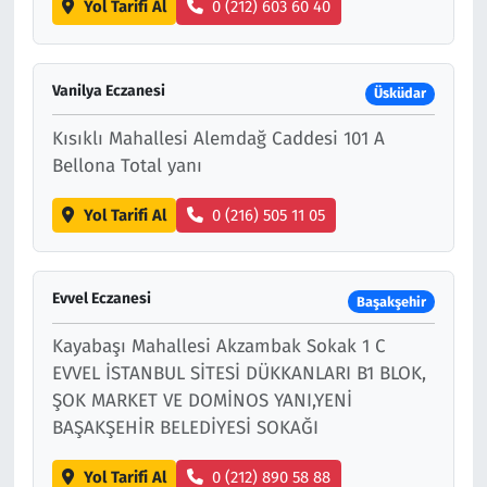
Yol Tarifi Al
0 (212) 603 60 40
Vanilya Eczanesi
Üsküdar
Kısıklı Mahallesi Alemdağ Caddesi 101 A
Bellona Total yanı
Yol Tarifi Al
0 (216) 505 11 05
Evvel Eczanesi
Başakşehir
Kayabaşı Mahallesi Akzambak Sokak 1 C
EVVEL İSTANBUL SİTESİ DÜKKANLARI B1 BLOK,
ŞOK MARKET VE DOMİNOS YANI,YENİ
BAŞAKŞEHİR BELEDİYESİ SOKAĞI
Yol Tarifi Al
0 (212) 890 58 88