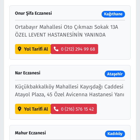
Onur Şifa Eczanesi
Kağıthane
Ortabayır Mahallesi Oto Çıkmazı Sokak 13A
ÖZEL LEVENT HASTANESİNİN YANINDA
Yol Tarifi Al
0 (212) 294 99 68
Nar Eczanesi
Ataşehir
Küçükbakkalköy Mahallesi Kayışdağı Caddesi
Atayol Plaza, 45 Özel Avicenna Hastanesi Yanı
Yol Tarifi Al
0 (216) 576 15 42
Mahur Eczanesi
Kadıköy