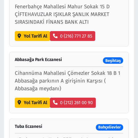
Fenerbahçe Mahallesi Mahur Sokak 15 D
ÇİFTEHAVUZLAR IŞIKLAR ŞANLIK MARKET
SIRASINDAKİ FİNANS BANK ALTI
Yol Tarifi Al
0 (216) 771 27 85
Abbasağa Park Eczanesi
Beşiktaş
Cihannüma Mahallesi Çömezler Sokak 18 B 1
Abbasağa parkının A girişinin Karşısı (
Abbasağa meydanı)
Yol Tarifi Al
0 (212) 261 00 90
Tuba Eczanesi
Bahçelievler