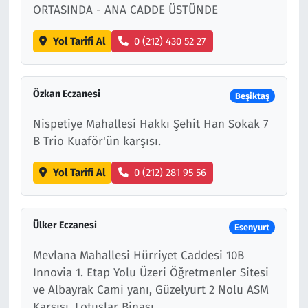
ORTASINDA - ANA CADDE ÜSTÜNDE
Yol Tarifi Al
0 (212) 430 52 27
Özkan Eczanesi
Beşiktaş
Nispetiye Mahallesi Hakkı Şehit Han Sokak 7
B Trio Kuaför'ün karşısı.
Yol Tarifi Al
0 (212) 281 95 56
Ülker Eczanesi
Esenyurt
Mevlana Mahallesi Hürriyet Caddesi 10B
Innovia 1. Etap Yolu Üzeri Öğretmenler Sitesi
ve Albayrak Cami yanı, Güzelyurt 2 Nolu ASM
Karşısı, Lotuslar Binası