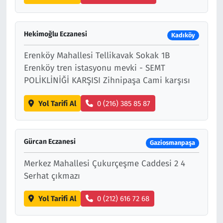
Hekimoğlu Eczanesi
Kadıköy
Erenköy Mahallesi Tellikavak Sokak 1B
Erenköy tren istasyonu mevki - SEMT
POLİKLİNİĞİ KARŞISI Zihnipaşa Cami karşısı
Yol Tarifi Al
0 (216) 385 85 87
Gürcan Eczanesi
Gaziosmanpaşa
Merkez Mahallesi Çukurçeşme Caddesi 2 4
Serhat çıkmazı
Yol Tarifi Al
0 (212) 616 72 68