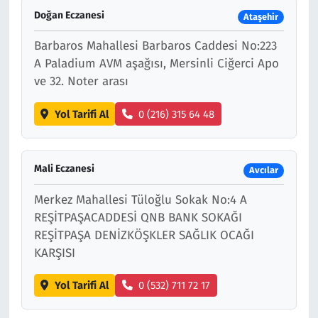
Doğan Eczanesi
Ataşehir
Barbaros Mahallesi Barbaros Caddesi No:223
A Paladium AVM aşağısı, Mersinli Ciğerci Apo
ve 32. Noter arası
Yol Tarifi Al
0 (216) 315 64 48
Mali Eczanesi
Avcılar
Merkez Mahallesi Tüloğlu Sokak No:4 A
REŞİTPAŞACADDESİ QNB BANK SOKAĞI
REŞİTPAŞA DENİZKÖŞKLER SAĞLIK OCAĞI
KARŞISI
Yol Tarifi Al
0 (532) 711 72 17