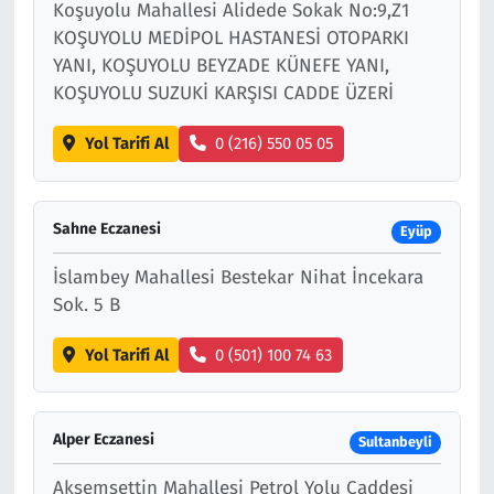
Koşuyolu Mahallesi Alidede Sokak No:9,Z1
KOŞUYOLU MEDİPOL HASTANESİ OTOPARKI
YANI, KOŞUYOLU BEYZADE KÜNEFE YANI,
KOŞUYOLU SUZUKİ KARŞISI CADDE ÜZERİ
Yol Tarifi Al
0 (216) 550 05 05
Sahne Eczanesi
Eyüp
İslambey Mahallesi Bestekar Nihat İncekara
Sok. 5 B
Yol Tarifi Al
0 (501) 100 74 63
Alper Eczanesi
Sultanbeyli
Akşemsettin Mahallesi Petrol Yolu Caddesi