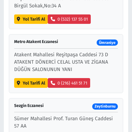
Birgül Sokak,No:34 A
Yol Tarifi Al
0 (532) 137 55 01
Metro Atakent Eczanesi
Ümraniye
Atakent Mahallesi Reşitpaşa Caddesi 73 D
ATAKENT DÖNERCİ CELAL USTA VE ZİGANA
DÜĞÜN SALONUNUN YANI
Yol Tarifi Al
0 (216) 461 51 71
Sezgin Eczanesi
Zeytinburnu
Sümer Mahallesi Prof. Turan Güneş Caddesi
57 AA