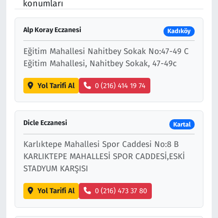
konumları
Çevre & Doğa
Alp Koray Eczanesi
Kadıköy
Eğitim
Eğitim Mahallesi Nahitbey Sokak No:47-49 C
Eğitim Mahallesi, Nahitbey Sokak, 47-49c
Turizm
Yol Tarifi Al
0 (216) 414 19 74
Yerel
Dicle Eczanesi
Kartal
Karlıktepe Mahallesi Spor Caddesi No:8 B
KARLIKTEPE MAHALLESİ SPOR CADDESİ,ESKİ
STADYUM KARŞISI
Yol Tarifi Al
0 (216) 473 37 80