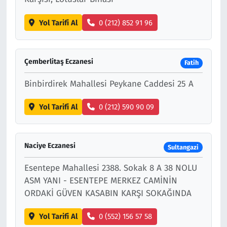
Yol Tarifi Al
0 (212) 852 91 96
Çemberlitaş Eczanesi
Fatih
Binbirdirek Mahallesi Peykane Caddesi 25 A
Yol Tarifi Al
0 (212) 590 90 09
Naciye Eczanesi
Sultangazi
Esentepe Mahallesi 2388. Sokak 8 A 38 NOLU
ASM YANI - ESENTEPE MERKEZ CAMİNİN
ORDAKİ GÜVEN KASABIN KARŞI SOKAĞINDA
Yol Tarifi Al
0 (552) 156 57 58