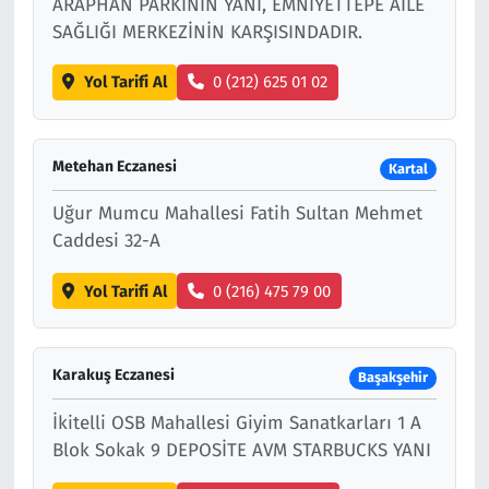
ARAPHAN PARKININ YANI, EMNİYETTEPE AİLE
SAĞLIĞI MERKEZİNİN KARŞISINDADIR.
Yol Tarifi Al
0 (212) 625 01 02
Metehan Eczanesi
Kartal
Uğur Mumcu Mahallesi Fatih Sultan Mehmet
Caddesi 32-A
Yol Tarifi Al
0 (216) 475 79 00
Karakuş Eczanesi
Başakşehir
İkitelli OSB Mahallesi Giyim Sanatkarları 1 A
Blok Sokak 9 DEPOSİTE AVM STARBUCKS YANI