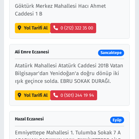
Göktürk Merkez Mahallesi Hacı Ahmet
Caddesi 1 B
Yol Tarifi Al
0 (212) 322 35 00
Ali Emre Eczanesi
Sancaktepe
Atatürk Mahallesi Atatürk Caddesi 201B Vatan
Bilgisayar'dan Yenidoğan'a doğru dönüp iki
ışık geçince solda. EBRU SOKAK DURAĞI.
Yol Tarifi Al
0 (501) 244 19 94
Hazal Eczanesi
Eyüp
Emniyettepe Mahallesi 1. Tulumba Sokak 7 A