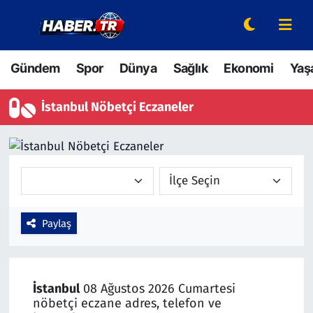
Gündem
Hava Durumu
Gündem
Spor
Dünya
Sağlık
Ekonomi
Yaş
Spor
Trafik Durumu
İstanbul Nöbetçi Eczaneler
Dünya
Süper Lig Puan Durumu ve Fikstür
Sağlık
Tüm Manşetler
Ekonomi
Son Dakika Haberleri
Paylaş
Yaşam
Haber Arşivi
Hava Durumu
İstanbul
08 Ağustos 2026 Cumartesi
Bilim ve Teknoloji
nöbetçi eczane adres, telefon ve