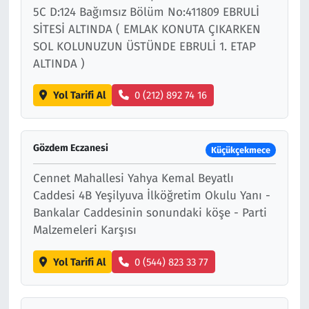
5C D:124 Bağımsız Bölüm No:411809 EBRULİ
SİTESİ ALTINDA ( EMLAK KONUTA ÇIKARKEN
SOL KOLUNUZUN ÜSTÜNDE EBRULİ 1. ETAP
ALTINDA )
Yol Tarifi Al
0 (212) 892 74 16
Gözdem Eczanesi
Küçükçekmece
Cennet Mahallesi Yahya Kemal Beyatlı
Caddesi 4B Yeşilyuva İlköğretim Okulu Yanı -
Bankalar Caddesinin sonundaki köşe - Parti
Malzemeleri Karşısı
Yol Tarifi Al
0 (544) 823 33 77