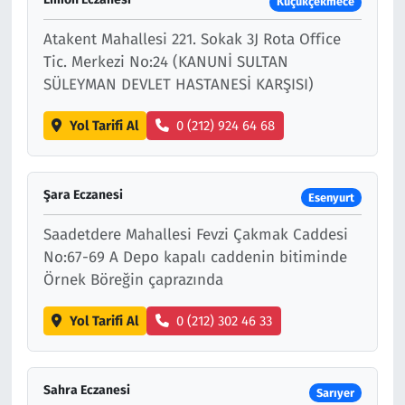
Küçükçekmece
Atakent Mahallesi 221. Sokak 3J Rota Office
Tic. Merkezi No:24 (KANUNİ SULTAN
SÜLEYMAN DEVLET HASTANESİ KARŞISI)
Yol Tarifi Al
0 (212) 924 64 68
Şara Eczanesi
Esenyurt
Saadetdere Mahallesi Fevzi Çakmak Caddesi
No:67-69 A Depo kapalı caddenin bitiminde
Örnek Böreğin çaprazında
Yol Tarifi Al
0 (212) 302 46 33
Sahra Eczanesi
Sarıyer