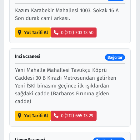
Kazım Karabekir Mahallesi 1003. Sokak 16 A
Son durak cami arkası.
Yol Tarifi Al
0 (212) 703 13 50
İnci Eczanesi
Bağcılar
Yeni Mahalle Mahallesi Tavukçu Köprü
Caddesi 30 B Kirazlı Metrosundan gelirken
Yeni İSKİ binasını geçince ilk ışıklardan
sağdaki cadde (Barbaros Fırınına giden
cadde)
Yol Tarifi Al
0 (212) 655 13 29
Limon Eczanesi