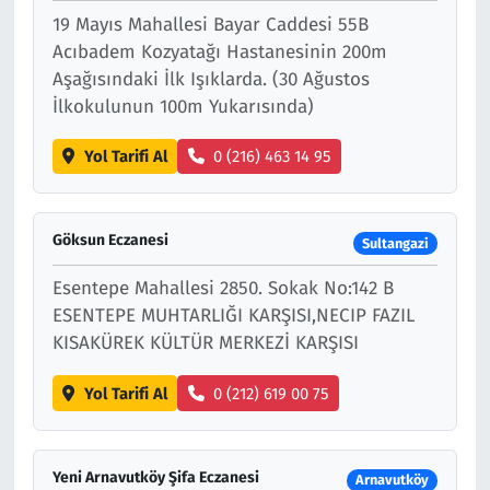
19 Mayıs Mahallesi Bayar Caddesi 55B
Acıbadem Kozyatağı Hastanesinin 200m
Aşağısındaki İlk Işıklarda. (30 Ağustos
İlkokulunun 100m Yukarısında)
Yol Tarifi Al
0 (216) 463 14 95
Göksun Eczanesi
Sultangazi
Esentepe Mahallesi 2850. Sokak No:142 B
ESENTEPE MUHTARLIĞI KARŞISI,NECIP FAZIL
KISAKÜREK KÜLTÜR MERKEZİ KARŞISI
Yol Tarifi Al
0 (212) 619 00 75
Yeni Arnavutköy Şifa Eczanesi
Arnavutköy