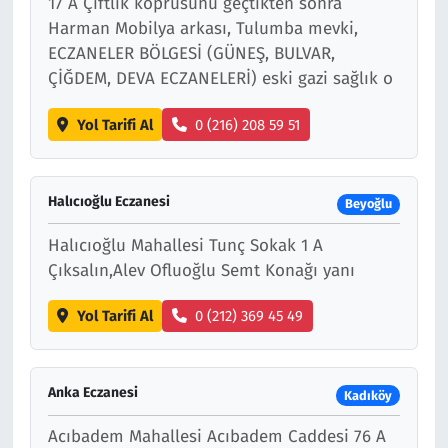
17 A Çiftlik köprüsünü geçtikten sonra
Harman Mobilya arkası, Tulumba mevki,
ECZANELER BÖLGESİ (GÜNEŞ, BULVAR,
ÇİĞDEM, DEVA ECZANELERİ) eski gazi sağlık o
Yol Tarifi Al
0 (216) 208 59 51
Halıcıoğlu Eczanesi
Beyoğlu
Halıcıoğlu Mahallesi Tunç Sokak 1 A
Çıksalın,Alev Ofluoğlu Semt Konağı yanı
Yol Tarifi Al
0 (212) 369 45 49
Anka Eczanesi
Kadıköy
Acıbadem Mahallesi Acıbadem Caddesi 76 A