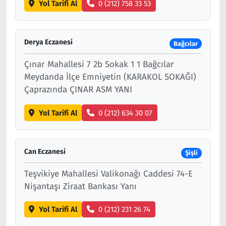
Yol Tarifi Al
0 (212) 758 33 53
Derya Eczanesi
Bağcılar
Çınar Mahallesi 7 2b Sokak 1 1 Bağcılar
Meydanda İlçe Emniyetin (KARAKOL SOKAĞI)
Çaprazında ÇINAR ASM YANI
Yol Tarifi Al
0 (212) 634 30 07
Can Eczanesi
Şişli
Teşvikiye Mahallesi Valikonağı Caddesi 74-E
Nişantaşı Ziraat Bankası Yanı
Yol Tarifi Al
0 (212) 231 26 74