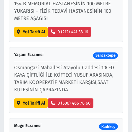
154 B MEMORIAL HASTANESİNİN 100 METRE
YUKARISI - FİZİK TEDAVİ HASTANESİNİN 100
METRE AŞAĞISI
Yol Tarifi Al
0 (212) 441 38 16
Yaşam Eczanesi
Sancaktepe
Osmangazi Mahallesi Atayolu Caddesi 10C-D
KAYA ÇİFTLİĞİ İLE KÖFTECİ YUSUF ARASINDA,
TARIM KOOPERATİF MARKETİ KARŞISI,SAAT
KULESİNİN ÇAPRAZINDA
Yol Tarifi Al
0 (506) 466 78 60
Müge Eczanesi
Kadıköy