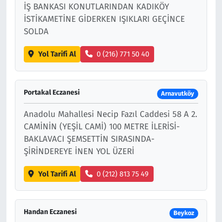
İŞ BANKASI KONUTLARINDAN KADIKÖY
İSTİKAMETİNE GİDERKEN IŞIKLARI GEÇİNCE
SOLDA
Yol Tarifi Al
0 (216) 771 50 40
Portakal Eczanesi
Arnavutköy
Anadolu Mahallesi Necip Fazıl Caddesi 58 A 2.
CAMİNİN (YEŞİL CAMİ) 100 METRE İLERİSİ-
BAKLAVACI ŞEMSETTİN SIRASINDA-
ŞİRİNDEREYE İNEN YOL ÜZERİ
Yol Tarifi Al
0 (212) 813 75 49
Handan Eczanesi
Beykoz