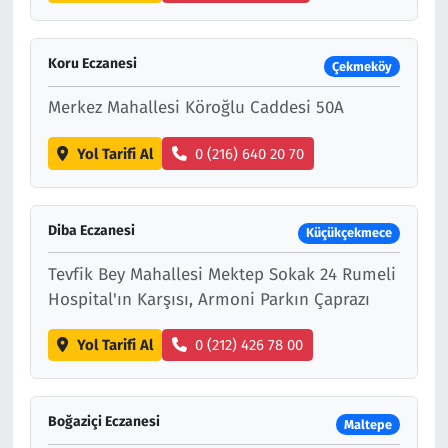
Koru Eczanesi
Çekmeköy
Merkez Mahallesi Köroğlu Caddesi 50A
Yol Tarifi Al
0 (216) 640 20 70
Diba Eczanesi
Küçükçekmece
Tevfik Bey Mahallesi Mektep Sokak 24 Rumeli
Hospital'ın Karşısı, Armoni Parkın Çaprazı
Yol Tarifi Al
0 (212) 426 78 00
Boğaziçi Eczanesi
Maltepe