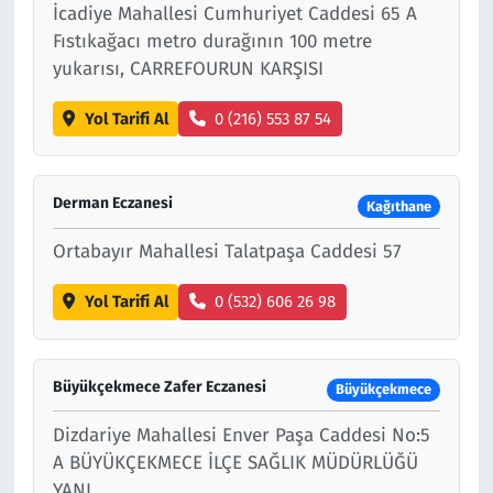
İcadiye Mahallesi Cumhuriyet Caddesi 65 A
Fıstıkağacı metro durağının 100 metre
yukarısı, CARREFOURUN KARŞISI
Yol Tarifi Al
0 (216) 553 87 54
Derman Eczanesi
Kağıthane
Ortabayır Mahallesi Talatpaşa Caddesi 57
Yol Tarifi Al
0 (532) 606 26 98
Büyükçekmece Zafer Eczanesi
Büyükçekmece
Dizdariye Mahallesi Enver Paşa Caddesi No:5
A BÜYÜKÇEKMECE İLÇE SAĞLIK MÜDÜRLÜĞÜ
YANI