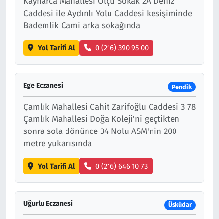
Kaynarca Mahallesi Ölçü Sokak 2A Deniz
Caddesi ile Aydınlı Yolu Caddesi kesişiminde
Bademlik Cami arka sokağında
Yol Tarifi Al
0 (216) 390 95 00
Ege Eczanesi
Pendik
Çamlık Mahallesi Cahit Zarifoğlu Caddesi 3 78
Çamlık Mahallesi Doğa Koleji'ni geçtikten
sonra sola dönünce 34 Nolu ASM'nin 200
metre yukarısında
Yol Tarifi Al
0 (216) 646 10 73
Uğurlu Eczanesi
Üsküdar