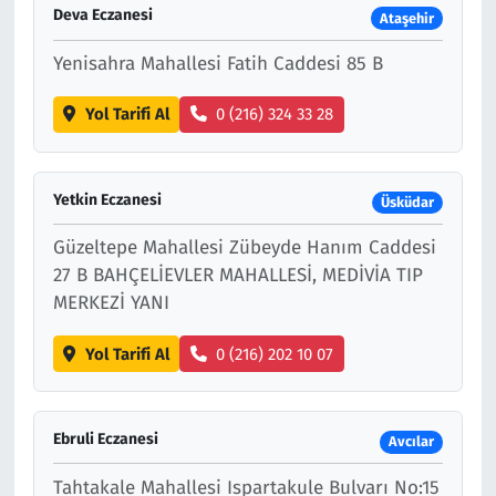
Deva Eczanesi
Ataşehir
Yenisahra Mahallesi Fatih Caddesi 85 B
Yol Tarifi Al
0 (216) 324 33 28
Yetkin Eczanesi
Üsküdar
Güzeltepe Mahallesi Zübeyde Hanım Caddesi
27 B BAHÇELİEVLER MAHALLESİ, MEDİVİA TIP
MERKEZİ YANI
Yol Tarifi Al
0 (216) 202 10 07
Ebruli Eczanesi
Avcılar
Tahtakale Mahallesi Ispartakule Bulvarı No:15