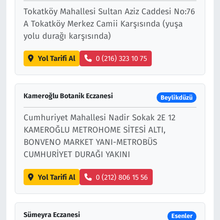
Tokatköy Mahallesi Sultan Aziz Caddesi No:76
A Tokatköy Merkez Camii Karşısında (yuşa
yolu durağı karşısında)
Yol Tarifi Al
0 (216) 323 10 75
Kameroğlu Botanik Eczanesi
Beylikdüzü
Cumhuriyet Mahallesi Nadir Sokak 2E 12
KAMEROĞLU METROHOME SİTESİ ALTI,
BONVENO MARKET YANI-METROBÜS
CUMHURİYET DURAĞI YAKINI
Yol Tarifi Al
0 (212) 806 15 56
Sümeyra Eczanesi
Esenler