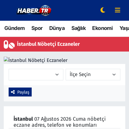
Gündem
Hava Durumu
Gündem
Spor
Dünya
Sağlık
Ekonomi
Yaş
Spor
Trafik Durumu
İstanbul Nöbetçi Eczaneler
Dünya
Süper Lig Puan Durumu ve Fikstür
Sağlık
Tüm Manşetler
Ekonomi
Son Dakika Haberleri
Paylaş
Yaşam
Haber Arşivi
Hava Durumu
İstanbul
07 Ağustos 2026 Cuma nöbetçi
Bilim ve Teknoloji
eczane adres, telefon ve konumları