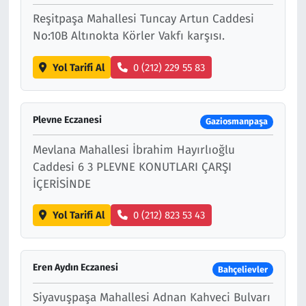
Reşitpaşa Mahallesi Tuncay Artun Caddesi
No:10B Altınokta Körler Vakfı karşısı.
Yol Tarifi Al
0 (212) 229 55 83
Plevne Eczanesi
Gaziosmanpaşa
Mevlana Mahallesi İbrahim Hayırlıoğlu
Caddesi 6 3 PLEVNE KONUTLARI ÇARŞI
İÇERİSİNDE
Yol Tarifi Al
0 (212) 823 53 43
Eren Aydın Eczanesi
Bahçelievler
Siyavuşpaşa Mahallesi Adnan Kahveci Bulvarı