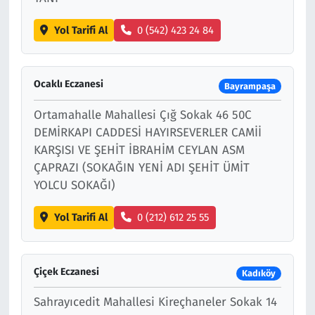
Yol Tarifi Al
0 (542) 423 24 84
Ocaklı Eczanesi
Bayrampaşa
Ortamahalle Mahallesi Çığ Sokak 46 50C
DEMİRKAPI CADDESİ HAYIRSEVERLER CAMİİ
KARŞISI VE ŞEHİT İBRAHİM CEYLAN ASM
ÇAPRAZI (SOKAĞIN YENİ ADI ŞEHİT ÜMİT
YOLCU SOKAĞI)
Yol Tarifi Al
0 (212) 612 25 55
Çiçek Eczanesi
Kadıköy
Sahrayıcedit Mahallesi Kireçhaneler Sokak 14