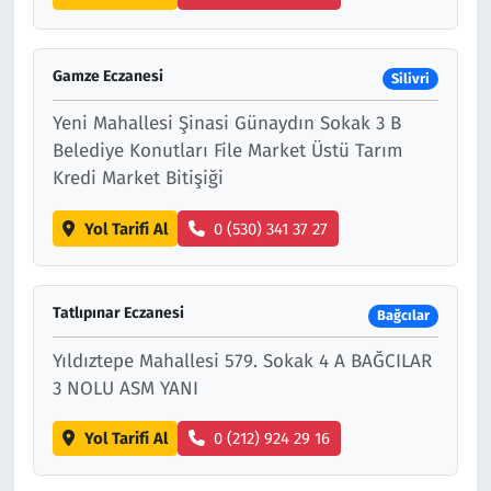
Gamze Eczanesi
Silivri
Yeni Mahallesi Şinasi Günaydın Sokak 3 B
Belediye Konutları File Market Üstü Tarım
Kredi Market Bitişiği
Yol Tarifi Al
0 (530) 341 37 27
Tatlıpınar Eczanesi
Bağcılar
Yıldıztepe Mahallesi 579. Sokak 4 A BAĞCILAR
3 NOLU ASM YANI
Yol Tarifi Al
0 (212) 924 29 16