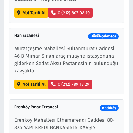
Yol Tarifi Al
0 (212) 607 08 10
Han Eczanesi
Büyükçekmece
Muratçeşme Mahallesi Sultanmurat Caddesi
46 B Mimar Sinan araç muayne istasyonuna
giderken Sedat Aksu Pastanesinin bulunduğu
kavşakta
Yol Tarifi Al
0 (212) 789 18 29
Erenköy Pınar Eczanesi
Kadıköy
Erenköy Mahallesi Ethemefendi Caddesi 80-
82A YAPI KREDİ BANKASININ KARŞISI