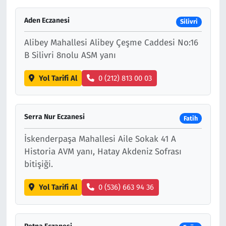
Çevre & Doğa
Aden Eczanesi
Silivri
Alibey Mahallesi Alibey Çeşme Caddesi No:16
Eğitim
B Silivri 8nolu ASM yanı
Turizm
Yol Tarifi Al
0 (212) 813 00 03
Yerel
Serra Nur Eczanesi
Fatih
İskenderpaşa Mahallesi Aile Sokak 41 A
Historia AVM yanı, Hatay Akdeniz Sofrası
bitişiği.
Yol Tarifi Al
0 (536) 663 94 36