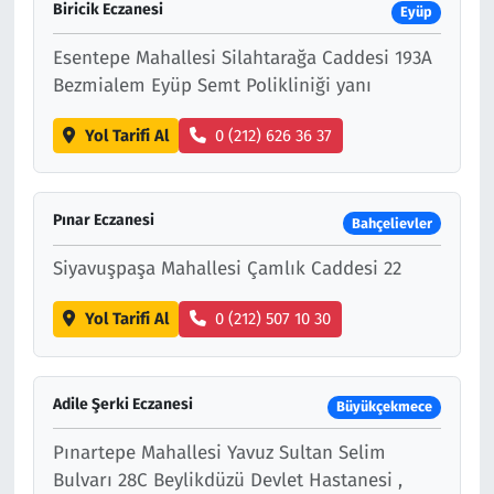
Biricik Eczanesi
Eyüp
Esentepe Mahallesi Silahtarağa Caddesi 193A
Bezmialem Eyüp Semt Polikliniği yanı
Yol Tarifi Al
0 (212) 626 36 37
Pınar Eczanesi
Bahçelievler
Siyavuşpaşa Mahallesi Çamlık Caddesi 22
Yol Tarifi Al
0 (212) 507 10 30
Adile Şerki Eczanesi
Büyükçekmece
Pınartepe Mahallesi Yavuz Sultan Selim
Bulvarı 28C Beylikdüzü Devlet Hastanesi ,