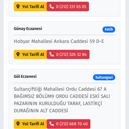
Yol Tarifi Al
0 (212) 231 65 05
Günay Eczanesi
Fatih
Hobyar Mahallesi Ankara Caddesi 59 D-E
Yol Tarifi Al
0 (212) 526 32 84
Gül Eczanesi
Sultangazi
Sultançiftliği Mahallesi Ordu Caddesi 67 A
BAĞIMSIZ BÖLÜM9 ORDU CADDESİ ESKİ SALI
PAZARININ KURULDUĞU TARAF, LASTİKÇİ
DURAĞININ ALT CADDESİ
Yol Tarifi Al
0 (212) 668 70 40