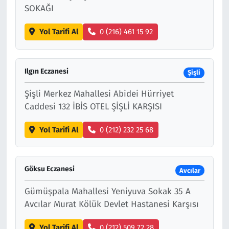
SOKAĞI
Yol Tarifi Al
0 (216) 461 15 92
Ilgın Eczanesi
Şişli
Şişli Merkez Mahallesi Abidei Hürriyet
Caddesi 132 İBİS OTEL ŞİŞLİ KARŞISI
Yol Tarifi Al
0 (212) 232 25 68
Göksu Eczanesi
Avcılar
Gümüşpala Mahallesi Yeniyuva Sokak 35 A
Avcılar Murat Kölük Devlet Hastanesi Karşısı
Yol Tarifi Al
0 (212) 509 72 28