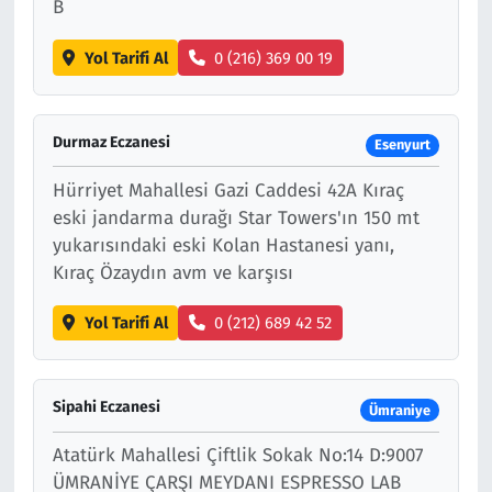
B
Yol Tarifi Al
0 (216) 369 00 19
Durmaz Eczanesi
Esenyurt
Hürriyet Mahallesi Gazi Caddesi 42A Kıraç
eski jandarma durağı Star Towers'ın 150 mt
yukarısındaki eski Kolan Hastanesi yanı,
Kıraç Özaydın avm ve karşısı
Yol Tarifi Al
0 (212) 689 42 52
Sipahi Eczanesi
Ümraniye
Atatürk Mahallesi Çiftlik Sokak No:14 D:9007
ÜMRANİYE ÇARŞI MEYDANI ESPRESSO LAB