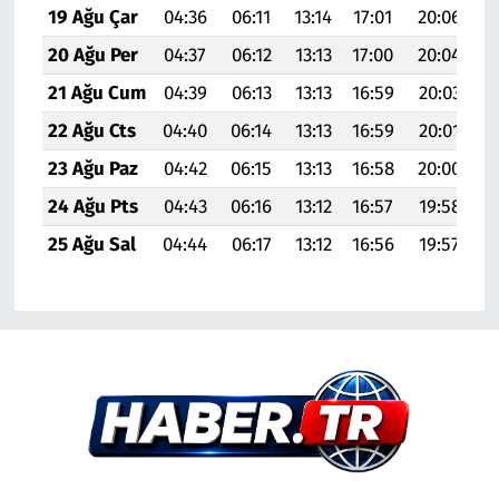
19 Ağu Çar
04:36
06:11
13:14
17:01
20:06
2
20 Ağu Per
04:37
06:12
13:13
17:00
20:04
2
21 Ağu Cum
04:39
06:13
13:13
16:59
20:03
2
22 Ağu Cts
04:40
06:14
13:13
16:59
20:01
2
23 Ağu Paz
04:42
06:15
13:13
16:58
20:00
2
24 Ağu Pts
04:43
06:16
13:12
16:57
19:58
2
25 Ağu Sal
04:44
06:17
13:12
16:56
19:57
2