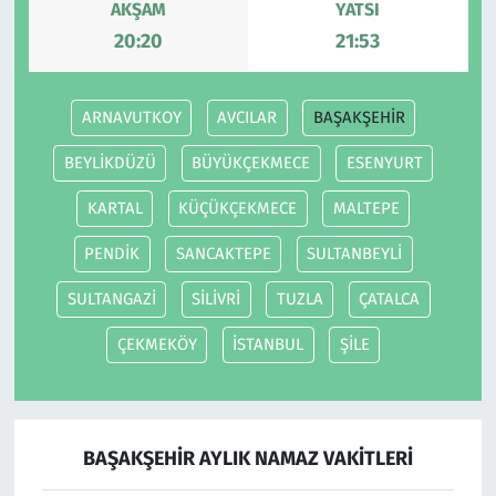
AKŞAM
YATSI
20:20
21:53
ARNAVUTKOY
AVCILAR
BAŞAKŞEHİR
BEYLİKDÜZÜ
BÜYÜKÇEKMECE
ESENYURT
KARTAL
KÜÇÜKÇEKMECE
MALTEPE
PENDİK
SANCAKTEPE
SULTANBEYLİ
SULTANGAZİ
SİLİVRİ
TUZLA
ÇATALCA
ÇEKMEKÖY
İSTANBUL
ŞİLE
BAŞAKŞEHİR AYLIK NAMAZ VAKITLERI