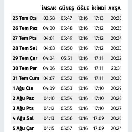
İMSAK
GÜNEŞ
ÖĞLE
İKINDI
AKŞAM
YA
25 Tem Cts
03:58
05:47
13:16
17:13
20:36
2
26 Tem Paz
04:00
05:48
13:16
17:12
20:35
2
27 Tem Pts
04:01
05:49
13:16
17:12
20:34
2
28 Tem Sal
04:03
05:50
13:16
17:12
20:33
2
29 Tem Çar
04:04
05:51
13:16
17:11
20:32
2
30 Tem Per
04:06
05:52
13:16
17:11
20:31
22
31 Tem Cum
04:07
05:52
13:16
17:11
20:30
22
1 Ağu Cts
04:09
05:53
13:16
17:10
20:29
22
2 Ağu Paz
04:10
05:54
13:16
17:10
20:28
22
3 Ağu Pts
04:12
05:55
13:16
17:10
20:27
2
4 Ağu Sal
04:13
05:56
13:16
17:09
20:26
2
5 Ağu Çar
04:15
05:57
13:16
17:09
20:24
22