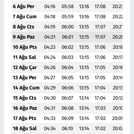
6 Ağu Per
04:16
05:58
13:16
17:08
20:23
2
7 Ağu Cum
04:18
05:59
13:16
17:08
20:22
2
8 Ağu Cts
04:19
06:00
13:15
17:07
20:21
2
9 Ağu Paz
04:21
06:01
13:15
17:07
20:20
2
10 Ağu Pts
04:23
06:02
13:15
17:06
20:18
2
11 Ağu Sal
04:24
06:03
13:15
17:06
20:17
2
12 Ağu Çar
04:26
06:04
13:15
17:05
20:16
2
13 Ağu Per
04:27
06:05
13:15
17:05
20:14
2
14 Ağu Cum
04:29
06:06
13:15
17:04
20:13
2
15 Ağu Cts
04:30
06:07
13:14
17:04
20:12
2
16 Ağu Paz
04:31
06:08
13:14
17:03
20:10
2
17 Ağu Pts
04:33
06:09
13:14
17:02
20:09
2
18 Ağu Sal
04:34
06:10
13:14
17:02
20:07
2