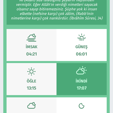
vermiştir. Eğer Allâh'ın verdiği nimetleri sayacak
Çevre & Doğa
olsanız sayıp bitiremezsiniz. Şüphe yok ki insan
elbette (nefsine karşı) çok zâlim, (Rabb'inin
nimetlerine karşı) çok nankördür. (İbrâhîm Sûresi, 34)
Eğitim
Turizm
İMSAK
GÜNEŞ
Yerel
04:21
06:01
ÖĞLE
İKINDI
13:15
17:07