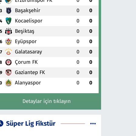
Erzurumspor FK
0
0
2
Başakşehir
0
0
3
Kocaelispor
0
0
4
Beşiktaş
0
0
5
Eyüpspor
0
0
6
Galatasaray
0
0
7
Çorum FK
0
0
8
Gaziantep FK
0
0
9
Alanyaspor
0
0
0
Detaylar için tıklayın
Süper Lig Fikstür