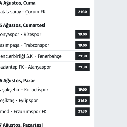
4 Ağustos, Cuma
alatasaray - Çorum FK
21:30
5 Ağustos, Cumartesi
onyaspor - Rizespor
19:00
asımpaşa - Trabzonspor
19:00
ençlerbirliği S.K. - Fenerbahçe
21:30
aziantep FK - Alanyaspor
21:30
6 Ağustos, Pazar
aşakşehir - Kocaelispor
19:00
eşiktaş - Eyüpspor
21:30
med - Erzurumspor FK
21:30
7 Ağustos, Pazartesi