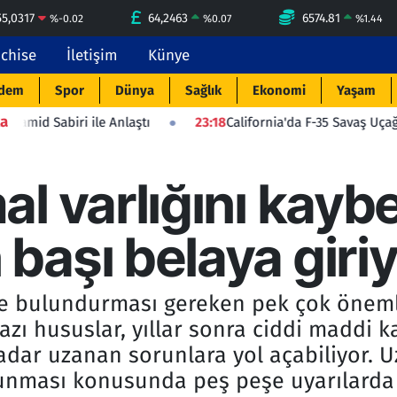
55,0317
64,2463
6574.81
%
-0.02
%
0.07
%
1.44
nchise
İletişim
Künye
dem
Spor
Dünya
Sağlık
Ekonomi
Yaşam
a
i ile Anlaştı
23:18
California'da F-35 Savaş Uçağı Düştü: Pil
l varlığını kayb
başı belaya giri
e bulundurması gereken pek çok önemli
zı hususlar, yıllar sonra ciddi maddi k
adar uzanan sorunlara yol açabiliyor. 
unması konusunda peş peşe uyarılarda