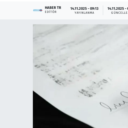
HABER TR
14.11.2025 - 09:13
14.11.2025 -
Çevre & Doğa
EDITÖR
YAYINLANMA
GÜNCELL
Eğitim
Turizm
Yerel