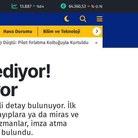
13.887
64.360,53
%
64
%
-0.76
Hava Durumu
Bilim ve Teknoloji
Çevre & Doğa
Eği
ot Fırlatma Koltuğuyla Kurtuldu
23:06
Beşiktaş'tan Gençlerbirl
ediyor!
yor
 detay bulunuyor. İlk
ayıplara ya da miras ve
Uzmanlar, imza atma
 bulundu.