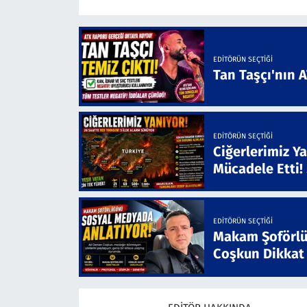
EDITÖRÜN SEÇTIĞI
Tan Taşçı'nın 
EDITÖRÜN SEÇTIĞI
Ciğerlerimiz Ya
Mücadele Etti!
EDITÖRÜN SEÇTIĞI
Makam Şoförlü
Coşkun Dikkat