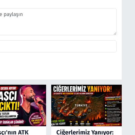
şçı'nın ATK
Ciğerlerimiz Yanıyor: