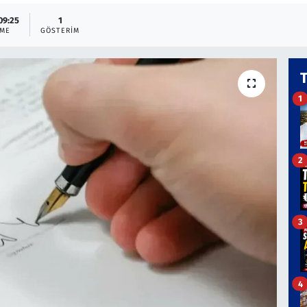
 09:25
1
EME
GÖSTERIM
1
2
3
4