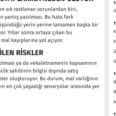
1
n sık rastlanan sorunlardan biri,
G
n yanlış yazılması. Bu hata fark
1
 düşündüğü yerin yerine tamamen başka bir
K
r. Yıllar sonra ortaya çıkan bu
 mal kayıplarına yol açıyor.
K
ÜLEN RİSKLER
G
G
li olması ya da vekaletnamenin kapsamının
lk sahibinin bilgisi dışında satış
1
eler oluşturuyor. Bu durum, mal varlığının
B
n en çok yaşadığı senaryolar arasında yer
B
A
1