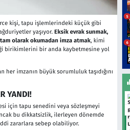
5
rce kişi, tapu işlemlerindeki küçük gibi
ğduriyetler yaşıyor.
Eksik evrak sunmak,
ri tam olarak okumadan imza atmak
, kimi
6
iği birikimlerini bir anda kaybetmesine yol
n her imzanın büyük sorumluluk taşıdığını
R YANDI!
mesi için tapu senedini veya sözleşmeyi
ncak bu dikkatsizlik, ilerleyen dönemde
i zararlara sebep olabiliyor.