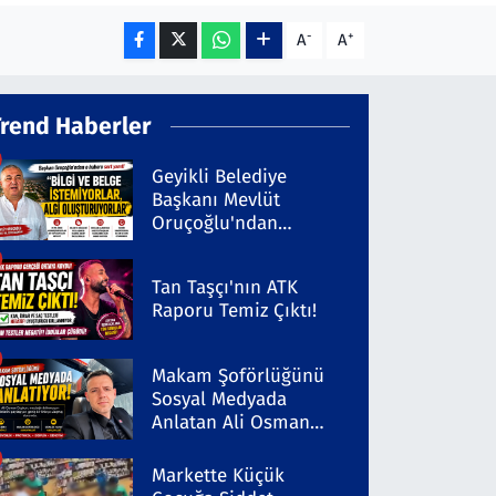
-
+
A
A
Trend Haberler
Geyikli Belediye
Başkanı Mevlüt
Oruçoğlu'ndan
Kaleninsesi'ndeki
Habere Sert Yanıt
Tan Taşçı'nın ATK
Raporu Temiz Çıktı!
Makam Şoförlüğünü
Sosyal Medyada
Anlatan Ali Osman
Coşkun Dikkat Çekiyor
Markette Küçük