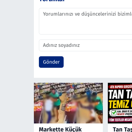
Gönder
Markette Küçük
Tan Ta