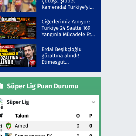
Çocuğa Şiddet
Kamerada! Türkiye'yi
Ayağa Kaldıran Olayda
Şüpheli Gözaltında
Ciğerlerimiz Yanıyor:
Türkiye 24 Saatte 169
Yangınla Mücadele Etti!
5 İlde Alarm Sürüyor
Erdal Beşikçioğlu
gözaltına alındı!
Etimesgut
Belediyesi'ne yolsuzluk
operasyonu
Süper Lig Puan Durumu
Süper Lig
#
Takım
O
P
Amed
0
0
1