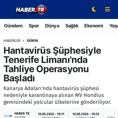
Gündem
Hava Durumu
Gündem
Spor
Dünya
Sağlık
Ekonomi
Yaş
Spor
Trafik Durumu
HABERLER
DÜNYA
Dünya
Süper Lig Puan Durumu ve Fikstür
Hantavirüs Şüphesiyle
Tenerife Limanı'nda
Sağlık
Tüm Manşetler
Tahliye Operasyonu
Ekonomi
Son Dakika Haberleri
Başladı
Yaşam
Haber Arşivi
Kanarya Adaları'nda hantavirüs şüphesi
nedeniyle karantinaya alınan MV Hondius
Hava Durumu
gemisindeki yolcular ülkelerine gönderiliyor.
Bilim ve Teknoloji
HABER TR
10.05.2026 - 19:11
10.05.2026 - 19:35
3
EDITÖR
YAYINLANMA
GÜNCELLEME
GÖSTE