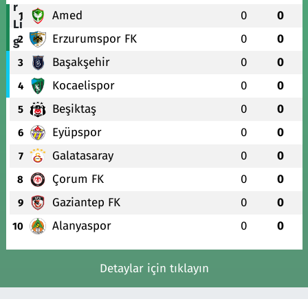
Amed
0
0
1
Erzurumspor FK
0
0
2
Başakşehir
0
0
3
Kocaelispor
0
0
4
Beşiktaş
0
0
5
Eyüpspor
0
0
6
Galatasaray
0
0
7
Çorum FK
0
0
8
Gaziantep FK
0
0
9
Alanyaspor
0
0
10
Detaylar için tıklayın