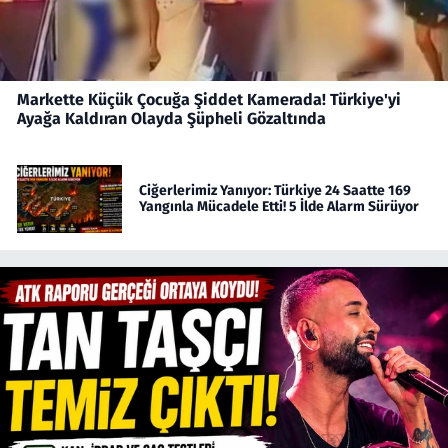
Markette Küçük Çocuğa Şiddet Kamerada! Türkiye'yi
Ayağa Kaldıran Olayda Şüpheli Gözaltında
Ciğerlerimiz Yanıyor: Türkiye 24 Saatte 169
Yangınla Mücadele Etti! 5 İlde Alarm Sürüyor