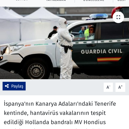
Çevre & Doğa
Eğitim
Turizm
Yerel
Paylaş
-
+
A
A
İspanya'nın Kanarya Adaları'ndaki Tenerife
kentinde, hantavirüs vakalarının tespit
edildiği Hollanda bandralı MV Hondius