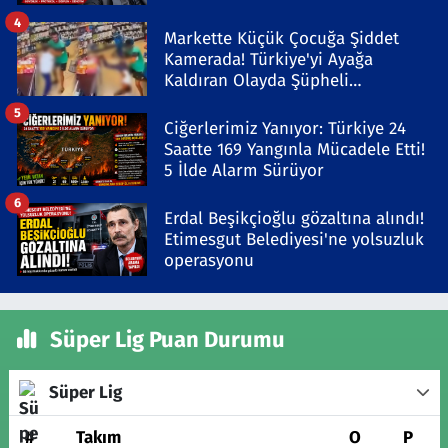
4
Markette Küçük Çocuğa Şiddet
Kamerada! Türkiye'yi Ayağa
Kaldıran Olayda Şüpheli
Gözaltında
5
Ciğerlerimiz Yanıyor: Türkiye 24
Saatte 169 Yangınla Mücadele Etti!
5 İlde Alarm Sürüyor
6
Erdal Beşikçioğlu gözaltına alındı!
Etimesgut Belediyesi'ne yolsuzluk
operasyonu
Süper Lig Puan Durumu
Süper Lig
#
Takım
O
P