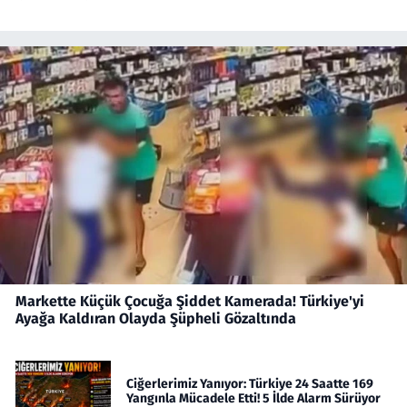
Markette Küçük Çocuğa Şiddet Kamerada! Türkiye'yi
Ayağa Kaldıran Olayda Şüpheli Gözaltında
Ciğerlerimiz Yanıyor: Türkiye 24 Saatte 169
Yangınla Mücadele Etti! 5 İlde Alarm Sürüyor