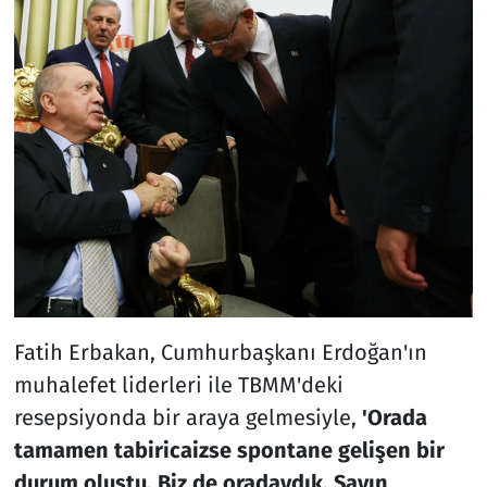
Fatih Erbakan, Cumhurbaşkanı Erdoğan'ın
muhalefet liderleri ile TBMM'deki
resepsiyonda bir araya gelmesiyle,
'Orada
tamamen tabiricaizse spontane gelişen bir
durum oluştu. Biz de oradaydık. Sayın