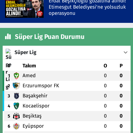
Erdal Beşikçioğlu gözaltına alındı!
Etimesgut Belediyesi'ne yolsuzluk
operasyonu
Süper Lig Puan Durumu
Süper Lig
#
Takım
O
P
Amed
0
0
1
Erzurumspor FK
0
0
2
Başakşehir
0
0
3
Kocaelispor
0
0
4
Beşiktaş
0
0
5
Eyüpspor
0
0
6