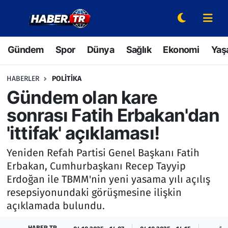
Gündem
Hava Durumu
Gündem
Spor
Dünya
Sağlık
Ekonomi
Yaş
Spor
Trafik Durumu
HABERLER
POLITIKA
Dünya
Süper Lig Puan Durumu ve Fikstür
Gündem olan kare
sonrası Fatih Erbakan'dan
Sağlık
Tüm Manşetler
'ittifak' açıklaması!
Ekonomi
Son Dakika Haberleri
Yeniden Refah Partisi Genel Başkanı Fatih
Erbakan, Cumhurbaşkanı Recep Tayyip
Yaşam
Haber Arşivi
Erdoğan ile TBMM'nin yeni yasama yılı açılış
resepsiyonundaki görüşmesine ilişkin
Hava Durumu
açıklamada bulundu.
Bilim ve Teknoloji
HABER TR