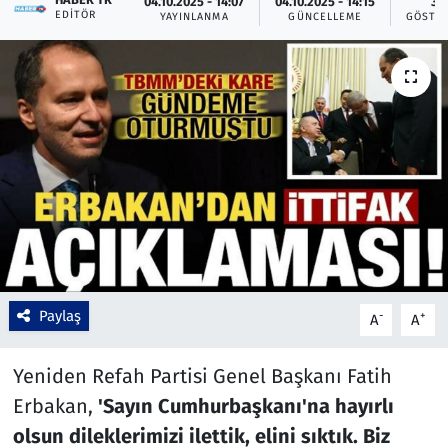
04.10.2025 - 14:07
04.10.2025 - 14:15
3
EDITÖR
YAYINLANMA
GÜNCELLEME
GÖSTE
Çevre & Doğa
Eğitim
Turizm
Yerel
Paylaş
-
+
A
A
Yeniden Refah Partisi Genel Başkanı Fatih
Erbakan,
'Sayın Cumhurbaşkanı'na hayırlı
olsun dileklerimizi ilettik, elini sıktık. Biz