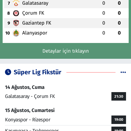
Galatasaray
0
0
7
Çorum FK
0
0
8
Gaziantep FK
0
0
9
Alanyaspor
0
0
10
Detaylar için tıklayın
Süper Lig Fikstür
14 Ağustos, Cuma
Galatasaray - Çorum FK
21:30
15 Ağustos, Cumartesi
Konyaspor - Rizespor
19:00
Kasımpaşa - Trabzonspor
19:00