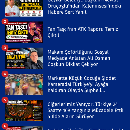
Oruçoğlu'ndan Kaleninsesi'ndeki
Habere Sert Yanıt
2
Tan Taşçı'nın ATK Raporu Temiz
Çıktı!
3
Makam Şoförlüğünü Sosyal
Medyada Anlatan Ali Osman
Coşkun Dikkat Çekiyor
4
Markette Küçük Çocuğa Şiddet
Kamerada! Türkiye'yi Ayağa
Kaldıran Olayda Şüpheli
Gözaltında
5
Ciğerlerimiz Yanıyor: Türkiye 24
Saatte 169 Yangınla Mücadele Etti!
5 İlde Alarm Sürüyor
6