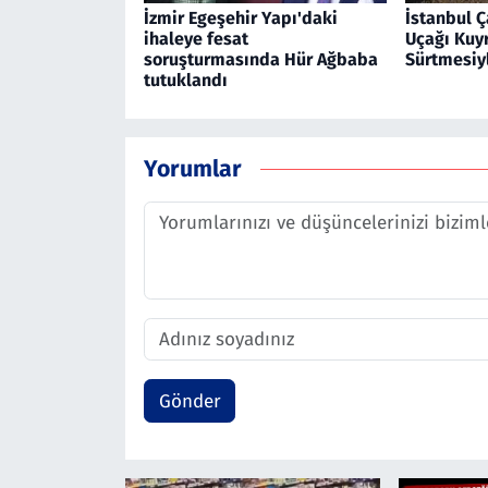
İzmir Egeşehir Yapı'daki
İstanbul Ç
ihaleye fesat
Uçağı Kuy
soruşturmasında Hür Ağbaba
Sürtmesiy
tutuklandı
Yorumlar
Gönder