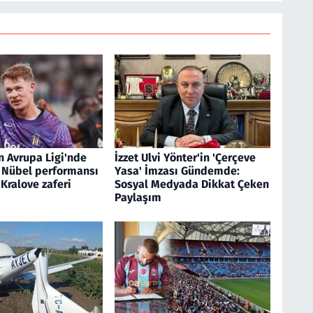
n Avrupa Ligi'nde
İzzet Ulvi Yönter'in 'Çerçeve
 Nübel performansı
Yasa' İmzası Gündemde:
Kralove zaferi
Sosyal Medyada Dikkat Çeken
Paylaşım