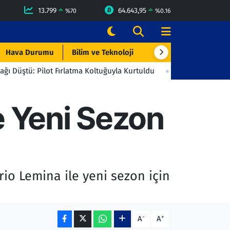
13.799
64.643,95
%
70
%
0.16
Hava Durumu
Bilim ve Teknoloji
Çevre & Doğa
Eği
ot Fırlatma Koltuğuyla Kurtuldu
23:06
Beşiktaş'tan Gençlerbirl
e Yeni Sezon
io Lemina ile yeni sezon için
-
+
A
A