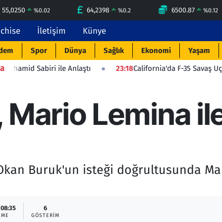
55,0250
64,2398
6500.87
%
0.02
%
0.2
%
0.12
nchise
İletişim
Künye
dem
Spor
Dünya
Sağlık
Ekonomi
Yaşam
a
i ile Anlaştı
23:18
California'da F-35 Savaş Uçağı Düştü: Pil
 Mario Lemina il
 Okan Buruk'un isteği doğrultusunda Mar
 08:35
6
EME
GÖSTERIM