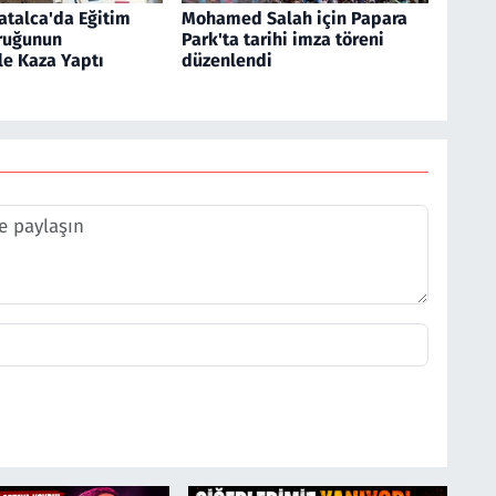
atalca'da Eğitim
Mohamed Salah için Papara
ruğunun
Park'ta tarihi imza töreni
le Kaza Yaptı
düzenlendi