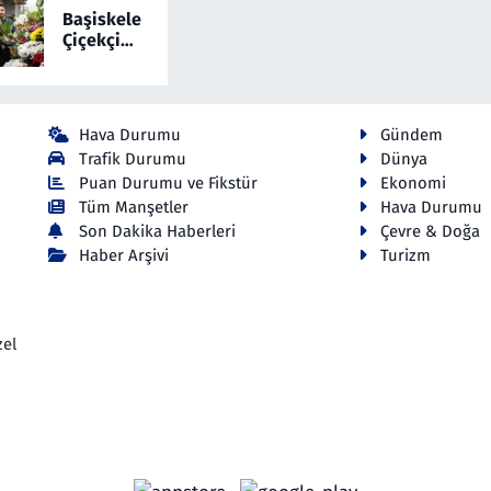
Çekiyor
Yepyeni
Başiskele
Bir Online
Çiçekçi
Okey
Hizmetlerinde
Yeni Dönem:
Cicekmi.com
Hava Durumu
Gündem
Trafik Durumu
Dünya
Puan Durumu ve Fikstür
Ekonomi
Tüm Manşetler
Hava Durumu
Son Dakika Haberleri
Çevre & Doğa
Haber Arşivi
Turizm
zel