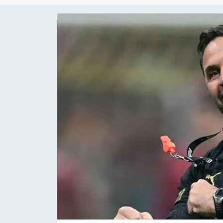
Çevre & Doğa
Eğitim
Turizm
Yerel