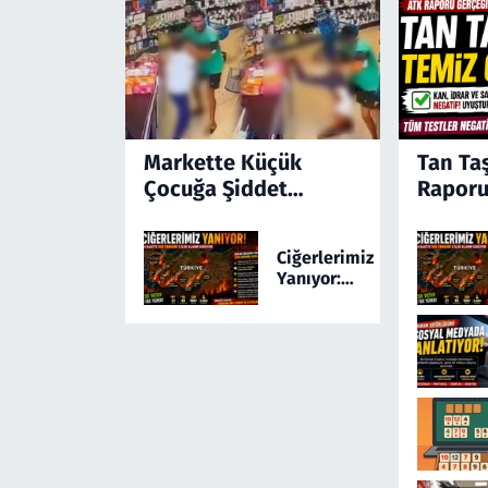
Markette Küçük
Tan Ta
Çocuğa Şiddet
Raporu
Kamerada! Türkiye'yi
Ayağa Kaldıran
Ciğerlerimiz
Olayda Şüpheli
Yanıyor:
Gözaltında
Türkiye 24
Saatte 169
Yangınla
Mücadele
Etti! 5 İlde
Alarm
Sürüyor