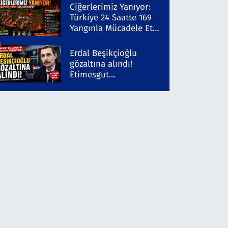
Şüpheli Gözaltında
Ciğerlerimiz Yanıyor:
Türkiye 24 Saatte 169
Yangınla Mücadele Etti!
5 İlde Alarm Sürüyor
Erdal Beşikçioğlu
gözaltına alındı!
Etimesgut
Belediyesi'ne yolsuzluk
operasyonu