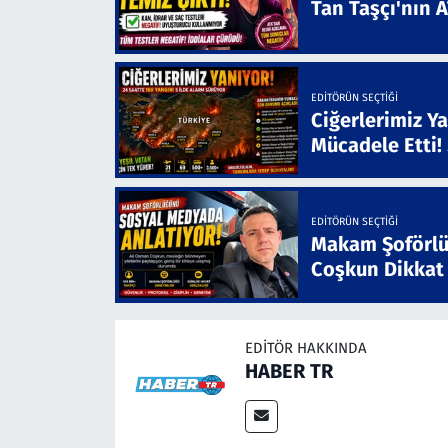
Tan Taşçı'nın 
EDITÖRÜN SEÇTIĞI
Ciğerlerimiz Ya
Mücadele Etti!
EDITÖRÜN SEÇTIĞI
Makam Şoförlü
Coşkun Dikkat
EDITÖR HAKKINDA
HABER TR