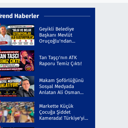
Trend Haberler
Geyikli Belediye
Başkanı Mevlüt
Oruçoğlu'ndan
Kaleninsesi'ndeki
Habere Sert Yanıt
Tan Taşçı'nın ATK
Raporu Temiz Çıktı!
Makam Şoförlüğünü
Sosyal Medyada
Anlatan Ali Osman
Coşkun Dikkat Çekiyor
Markette Küçük
Çocuğa Şiddet
Kamerada! Türkiye'yi
Ayağa Kaldıran Olayda