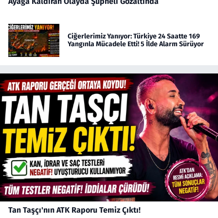
Ayağa Kaldıran Olayda Şüpheli Gözaltında
Ciğerlerimiz Yanıyor: Türkiye 24 Saatte 169
Yangınla Mücadele Etti! 5 İlde Alarm Sürüyor
Tan Taşçı'nın ATK Raporu Temiz Çıktı!