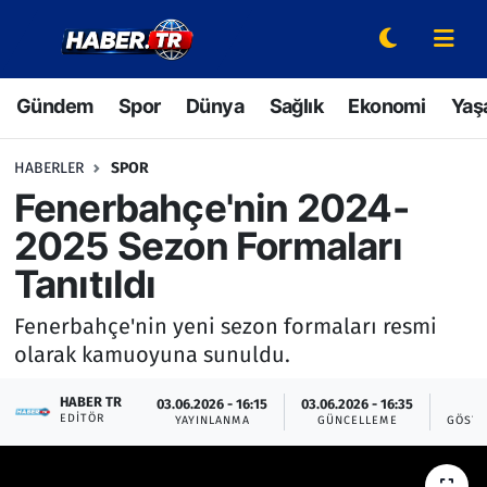
Gündem
Hava Durumu
Gündem
Spor
Dünya
Sağlık
Ekonomi
Yaş
Spor
Trafik Durumu
HABERLER
SPOR
Dünya
Süper Lig Puan Durumu ve Fikstür
Fenerbahçe'nin 2024-
2025 Sezon Formaları
Sağlık
Tüm Manşetler
Tanıtıldı
Ekonomi
Son Dakika Haberleri
Fenerbahçe'nin yeni sezon formaları resmi
olarak kamuoyuna sunuldu.
Yaşam
Haber Arşivi
HABER TR
03.06.2026 - 16:15
03.06.2026 - 16:35
6
Hava Durumu
EDITÖR
YAYINLANMA
GÜNCELLEME
GÖSTE
Bilim ve Teknoloji