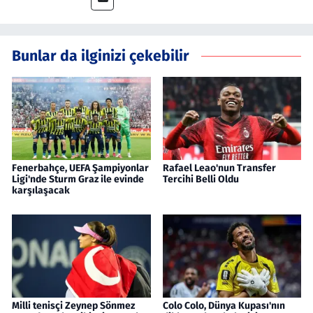
Bunlar da ilginizi çekebilir
Fenerbahçe, UEFA Şampiyonlar
Rafael Leao'nun Transfer
Ligi'nde Sturm Graz ile evinde
Tercihi Belli Oldu
karşılaşacak
Milli tenisçi Zeynep Sönmez
Colo Colo, Dünya Kupası'nın