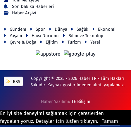
Tüm Manşetler
Son Dakika Haberleri
Haber Arşivi
Gündem
Spor
Dünya
Sağlık
Ekonomi
Yaşam
Hava Durumu
Bilim ve Teknoloji
Çevre & Doğa
Eğitim
Turizm
Yerel
Copyright © 2025 - 2026 Haber TR - Tüm Hakları
RSS
Saklıdır. Kaynak gösterilmeden alıntı yapılamaz.
Haber Yazılımı:
TE Bilişim
En iyi site deneyimi sağlamak için çerezlerden
faydalanıyoruz. Detaylar için lütfen tıklayın.
Tamam