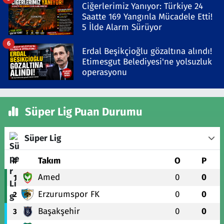
Ciğerlerimiz Yanıyor: Türkiye 24
Saatte 169 Yangınla Mücadele Etti!
5 İlde Alarm Sürüyor
6
Erdal Beşikçioğlu gözaltına alındı!
Etimesgut Belediyesi'ne yolsuzluk
operasyonu
Süper Lig Puan Durumu
Süper Lig
#
Takım
O
P
Amed
0
0
1
Erzurumspor FK
0
0
2
Başakşehir
0
0
3