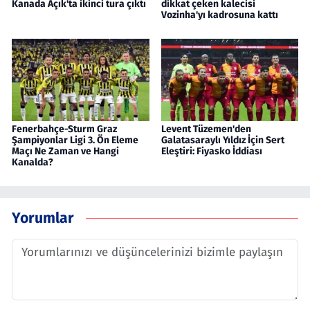
Kanada Açık'ta ikinci tura çıktı
dikkat çeken kalecisi
Vozinha'yı kadrosuna kattı
Fenerbahçe-Sturm Graz
Levent Tüzemen'den
Şampiyonlar Ligi 3. Ön Eleme
Galatasaraylı Yıldız İçin Sert
Maçı Ne Zaman ve Hangi
Eleştiri: Fiyasko İddiası
Kanalda?
Yorumlar