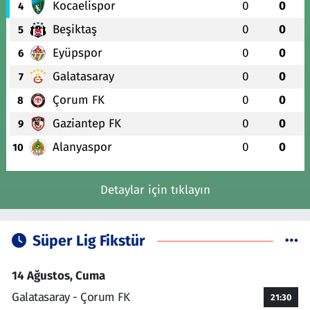
Kocaelispor
0
0
4
Beşiktaş
0
0
5
Eyüpspor
0
0
6
Galatasaray
0
0
7
Çorum FK
0
0
8
Gaziantep FK
0
0
9
Alanyaspor
0
0
10
Detaylar için tıklayın
Süper Lig Fikstür
14 Ağustos, Cuma
Galatasaray - Çorum FK
21:30