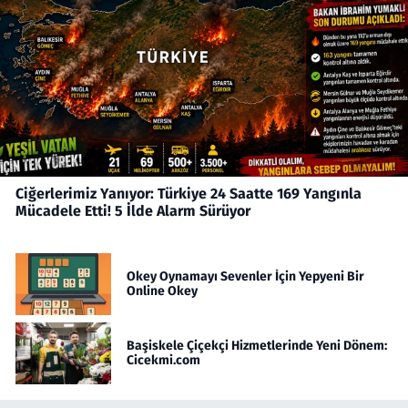
Ciğerlerimiz Yanıyor: Türkiye 24 Saatte 169 Yangınla
Mücadele Etti! 5 İlde Alarm Sürüyor
Okey Oynamayı Sevenler İçin Yepyeni Bir
Online Okey
Başiskele Çiçekçi Hizmetlerinde Yeni Dönem:
Cicekmi.com