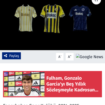
Çevre & Doğa
Eğitim
Turizm
Yerel
Paylaş
-
+
A
A
Fulham, Gonzalo
Garcia'yı Beş Yıllık
Sözleşmeyle Kadrosuna
Kattı