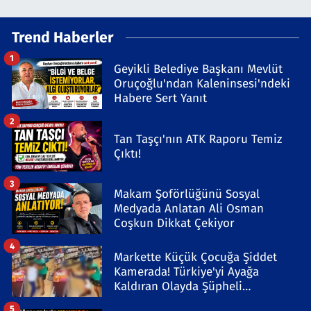
Trend Haberler
1
Geyikli Belediye Başkanı Mevlüt
Oruçoğlu'ndan Kaleninsesi'ndeki
Habere Sert Yanıt
2
Tan Taşçı'nın ATK Raporu Temiz
Çıktı!
3
Makam Şoförlüğünü Sosyal
Medyada Anlatan Ali Osman
Coşkun Dikkat Çekiyor
4
Markette Küçük Çocuğa Şiddet
Kamerada! Türkiye'yi Ayağa
Kaldıran Olayda Şüpheli
Gözaltında
5