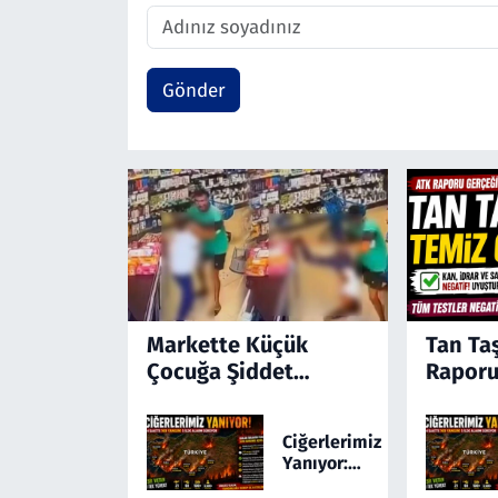
Gönder
Markette Küçük
Tan Ta
Çocuğa Şiddet
Raporu
Kamerada! Türkiye'yi
Ayağa Kaldıran
Ciğerlerimiz
Olayda Şüpheli
Yanıyor:
Gözaltında
Türkiye 24