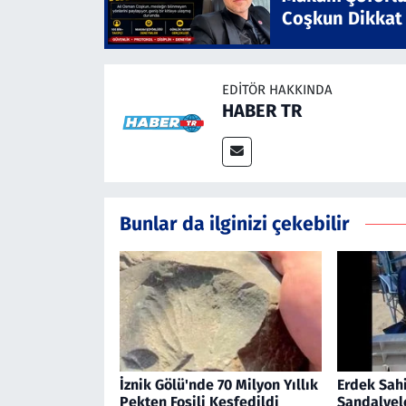
Coşkun Dikkat
EDITÖR HAKKINDA
HABER TR
Bunlar da ilginizi çekebilir
İznik Gölü'nde 70 Milyon Yıllık
Erdek Sah
Pekten Fosili Keşfedildi
Sandalyel