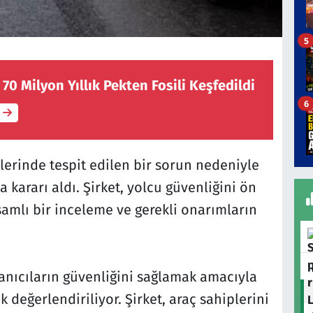
5
 70 Milyon Yıllık Pekten Fosili Keşfedildi
6
erinde tespit edilen bir sorun nedeniyle
a kararı aldı. Şirket, yolcu güvenliğini ön
psamlı bir inceleme ve gerekli onarımların
lanıcıların güvenliğini sağlamak amacıyla
 değerlendiriliyor. Şirket, araç sahiplerini