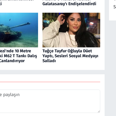
i
Galatasaray'ı Endişelendirdi
S
ezi'nde 10 Metre
Tuğçe Tayfur Oğluyla Düet
ki M62 T Tankı Dalış
Yaptı, Sesleri Sosyal Medyayı
Canlandırıyor
Salladı