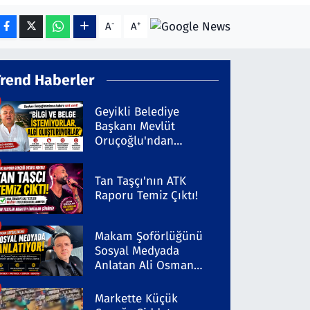
-
+
A
A
Trend Haberler
Geyikli Belediye
Başkanı Mevlüt
Oruçoğlu'ndan
Kaleninsesi'ndeki
Habere Sert Yanıt
Tan Taşçı'nın ATK
Raporu Temiz Çıktı!
Makam Şoförlüğünü
Sosyal Medyada
Anlatan Ali Osman
Coşkun Dikkat Çekiyor
Markette Küçük