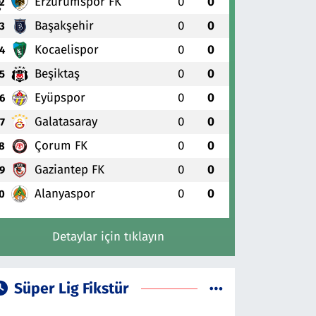
Erzurumspor FK
0
0
2
Başakşehir
0
0
3
Kocaelispor
0
0
4
Beşiktaş
0
0
5
Eyüpspor
0
0
6
Galatasaray
0
0
7
Çorum FK
0
0
8
Gaziantep FK
0
0
9
Alanyaspor
0
0
0
Detaylar için tıklayın
Süper Lig Fikstür