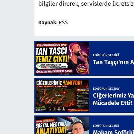
bilgilendirerek, servislerde ücrets
Kaynak:
RSS
EDITÖRÜN SEÇTIĞI
Tan Taşçı'nın 
EDITÖRÜN SEÇTIĞI
Ciğerlerimiz Ya
Mücadele Etti!
EDITÖRÜN SEÇTIĞI
Makam Şoförlü