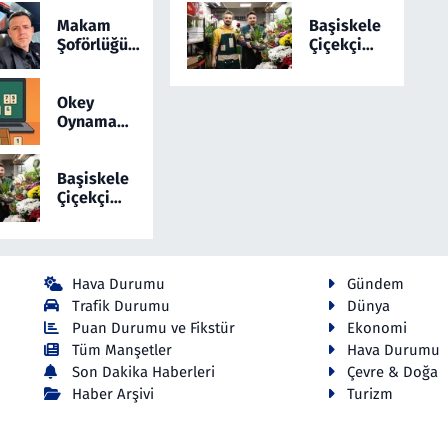
Saatte 169
İçin
Yangınla
Yepyeni
Makam
Başiskele
Mücadele
Bir Online
Şoförlüğünü
Çiçekçi
Etti! 5 İlde
Okey
Sosyal
Hizmetlerinde
Alarm
Medyada
Yeni Dönem:
Sürüyor
Anlatan Ali
Cicekmi.com
Okey
Osman
Oynamayı
Coşkun
Sevenler
Dikkat
İçin
Çekiyor
Yepyeni
Başiskele
Bir Online
Çiçekçi
Okey
Hizmetlerinde
Yeni Dönem:
Cicekmi.com
Hava Durumu
Gündem
Trafik Durumu
Dünya
Puan Durumu ve Fikstür
Ekonomi
Tüm Manşetler
Hava Durumu
Son Dakika Haberleri
Çevre & Doğa
Haber Arşivi
Turizm