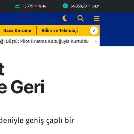
13.779
64.959,79
%
-14
%
1.11
Hava Durumu
Bilim ve Teknoloji
Çevre & Doğa
Eği
 Fırlatma Koltuğuyla Kurtuldu
23:06
Beşiktaş'tan Gençlerbirliğ
t
e Geri
eniyle geniş çaplı bir