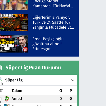
Çocuğa Şiddet
Kamerada! Türkiye'yi
Ayağa Kaldıran Olayda
Şüpheli Gözaltında
Ciğerlerimiz Yanıyor:
Türkiye 24 Saatte 169
Yangınla Mücadele Etti!
5 İlde Alarm Sürüyor
Erdal Beşikçioğlu
gözaltına alındı!
Etimesgut
Belediyesi'ne yolsuzluk
operasyonu
Süper Lig Puan Durumu
Süper Lig
#
Takım
O
P
Amed
0
0
1