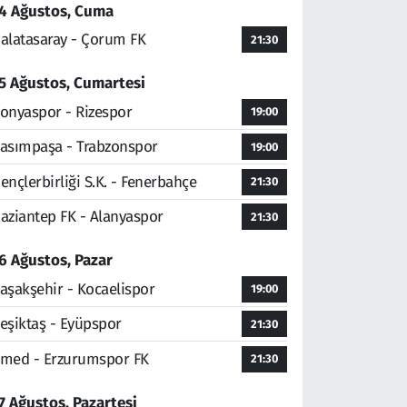
4 Ağustos, Cuma
alatasaray - Çorum FK
21:30
5 Ağustos, Cumartesi
onyaspor - Rizespor
19:00
asımpaşa - Trabzonspor
19:00
ençlerbirliği S.K. - Fenerbahçe
21:30
aziantep FK - Alanyaspor
21:30
6 Ağustos, Pazar
aşakşehir - Kocaelispor
19:00
eşiktaş - Eyüpspor
21:30
med - Erzurumspor FK
21:30
7 Ağustos, Pazartesi