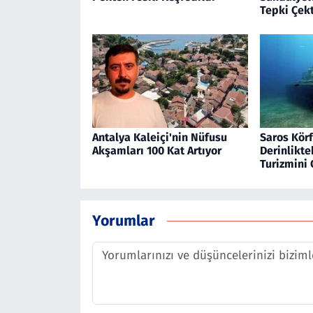
Tepki Çekt
Antalya Kaleiçi'nin Nüfusu
Saros Körf
Akşamları 100 Kat Artıyor
Derinlikte
Turizmini 
Yorumlar