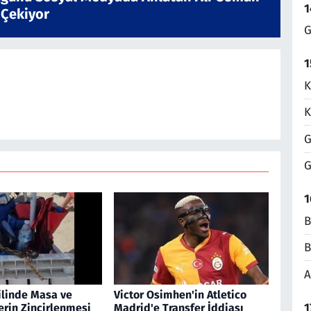
1
 Çekiyor
G
1
K
K
G
G
1
B
B
A
ilinde Masa ve
Victor Osimhen'in Atletico
1
erin Zincirlenmesi
Madrid'e Transfer İddiası