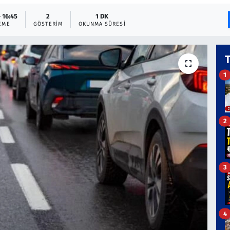
 16:45
2
1 DK
EME
GÖSTERIM
OKUNMA SÜRESI
1
2
3
4