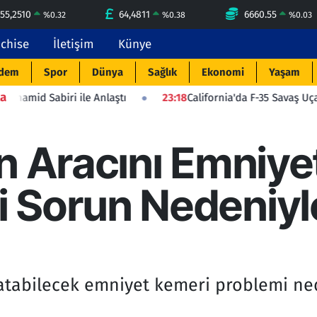
55,2510
64,4811
6660.55
%
0.32
%
0.38
%
0.03
nchise
İletişim
Künye
dem
Spor
Dünya
Sağlık
Ekonomi
Yaşam
a
ile Anlaştı
23:18
California'da F-35 Savaş Uçağı Düştü: Pilot
n Aracını Emniye
 Sorun Nedeniyl
 atabilecek emniyet kemeri problemi ned