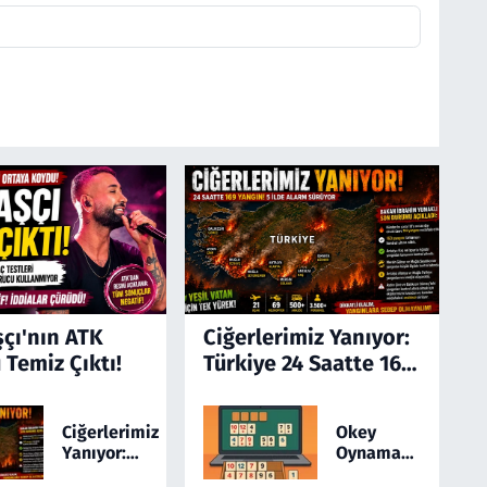
şçı'nın ATK
Ciğerlerimiz Yanıyor:
 Temiz Çıktı!
Türkiye 24 Saatte 169
Yangınla Mücadele
Etti! 5 İlde Alarm
Ciğerlerimiz
Okey
Sürüyor
Yanıyor:
Oynamayı
Türkiye 24
Sevenler