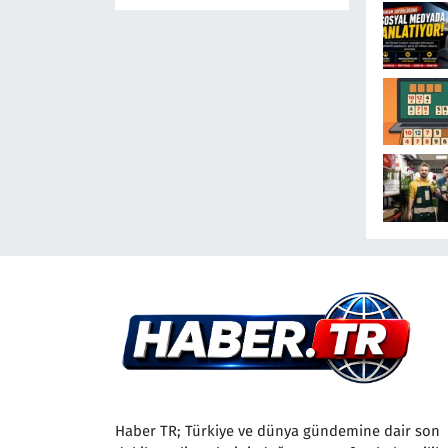
Saatte 169
Yangınla
Mücadele
Etti! 5 İlde
Alarm
Sürüyor
Haber TR; Türkiye ve dünya gündemine dair son