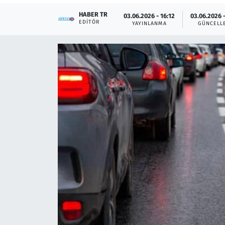
HABER TR
03.06.2026 - 16:12
03.06.2026 -
Çevre & Doğa
EDITÖR
YAYINLANMA
GÜNCELL
Eğitim
Turizm
Yerel