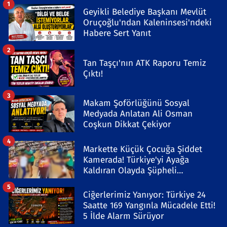
1
Geyikli Belediye Başkanı Mevlüt
Oruçoğlu'ndan Kaleninsesi'ndeki
Habere Sert Yanıt
2
Tan Taşçı'nın ATK Raporu Temiz
Çıktı!
3
Makam Şoförlüğünü Sosyal
Medyada Anlatan Ali Osman
Coşkun Dikkat Çekiyor
4
Markette Küçük Çocuğa Şiddet
Kamerada! Türkiye'yi Ayağa
Kaldıran Olayda Şüpheli
Gözaltında
5
Ciğerlerimiz Yanıyor: Türkiye 24
Saatte 169 Yangınla Mücadele Etti!
5 İlde Alarm Sürüyor