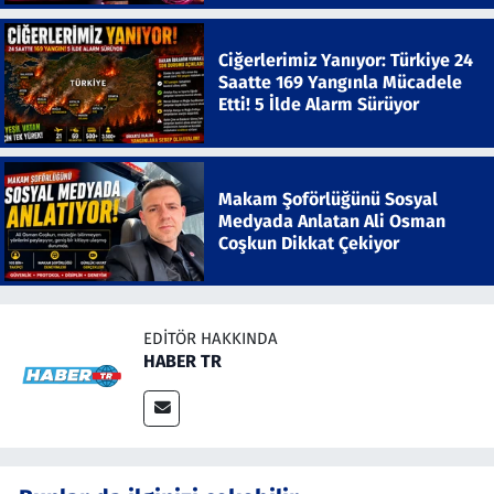
Ciğerlerimiz Yanıyor: Türkiye 24
Saatte 169 Yangınla Mücadele
Etti! 5 İlde Alarm Sürüyor
Makam Şoförlüğünü Sosyal
Medyada Anlatan Ali Osman
Coşkun Dikkat Çekiyor
EDITÖR HAKKINDA
HABER TR