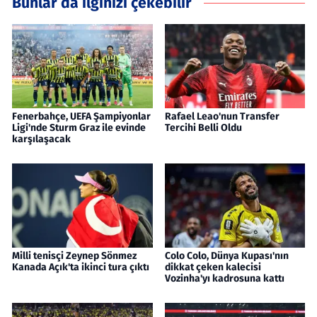
Bunlar da ilginizi çekebilir
Fenerbahçe, UEFA Şampiyonlar
Rafael Leao'nun Transfer
Ligi'nde Sturm Graz ile evinde
Tercihi Belli Oldu
karşılaşacak
Milli tenisçi Zeynep Sönmez
Colo Colo, Dünya Kupası'nın
Kanada Açık'ta ikinci tura çıktı
dikkat çeken kalecisi
Vozinha'yı kadrosuna kattı