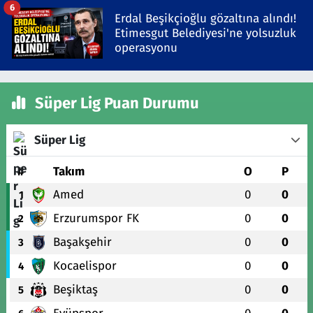
6
Erdal Beşikçioğlu gözaltına alındı!
Etimesgut Belediyesi'ne yolsuzluk
operasyonu
Süper Lig Puan Durumu
Süper Lig
#
Takım
O
P
Amed
0
0
1
Erzurumspor FK
0
0
2
Başakşehir
0
0
3
Kocaelispor
0
0
4
Beşiktaş
0
0
5