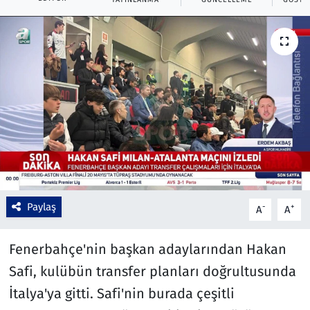
Çevre & Doğa
Eğitim
Turizm
Yerel
Paylaş
-
+
A
A
Fenerbahçe'nin başkan adaylarından Hakan
Safi, kulübün transfer planları doğrultusunda
İtalya'ya gitti. Safi'nin burada çeşitli