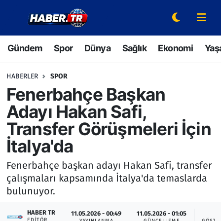
Gündem
Hava Durumu
Gündem
Spor
Dünya
Sağlık
Ekonomi
Yaş
Spor
Trafik Durumu
HABERLER
SPOR
Dünya
Süper Lig Puan Durumu ve Fikstür
Fenerbahçe Başkan
Adayı Hakan Safi,
Sağlık
Tüm Manşetler
Transfer Görüşmeleri İçin
Ekonomi
Son Dakika Haberleri
İtalya'da
Yaşam
Haber Arşivi
Fenerbahçe başkan adayı Hakan Safi, transfer
çalışmaları kapsamında İtalya'da temaslarda
Hava Durumu
bulunuyor.
Bilim ve Teknoloji
HABER TR
11.05.2026 - 00:49
11.05.2026 - 01:05
7
EDITÖR
YAYINLANMA
GÜNCELLEME
GÖSTE