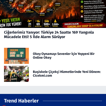
Ciğerlerimiz Yanıyor: Türkiye 24 Saatte 169 Yangınla
Mücadele Etti! 5 İlde Alarm Sürüyor
Okey Oynamayı Sevenler İçin Yepyeni Bir
Online Okey
Başiskele Çiçekçi Hizmetlerinde Yeni Dönem:
Cicekmi.com
Trend Haberler