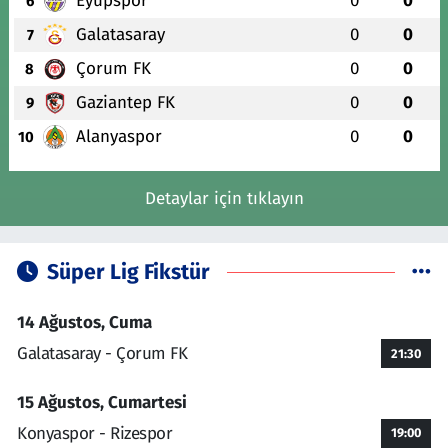
Eyüpspor
0
0
6
Galatasaray
0
0
7
Çorum FK
0
0
8
Gaziantep FK
0
0
9
Alanyaspor
0
0
10
Detaylar için tıklayın
Süper Lig Fikstür
14 Ağustos, Cuma
Galatasaray - Çorum FK
21:30
15 Ağustos, Cumartesi
Konyaspor - Rizespor
19:00