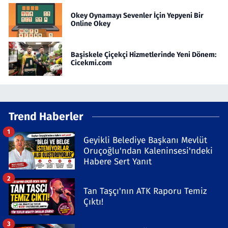
Okey Oynamayı Sevenler İçin Yepyeni Bir
Online Okey
Başiskele Çiçekçi Hizmetlerinde Yeni Dönem:
Cicekmi.com
Trend Haberler
1
Geyikli Belediye Başkanı Mevlüt
Oruçoğlu'ndan Kaleninsesi'ndeki
Habere Sert Yanıt
2
Tan Taşçı'nın ATK Raporu Temiz
Çıktı!
3