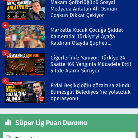
Makam Şoförlüğünü Sosyal
Medyada Anlatan Ali Osman
Coşkun Dikkat Çekiyor
4
Markette Küçük Çocuğa Şiddet
Kamerada! Türkiye'yi Ayağa
Kaldıran Olayda Şüpheli
Gözaltında
5
Ciğerlerimiz Yanıyor: Türkiye 24
Saatte 169 Yangınla Mücadele Etti!
5 İlde Alarm Sürüyor
6
Erdal Beşikçioğlu gözaltına alındı!
Etimesgut Belediyesi'ne yolsuzluk
operasyonu
Süper Lig Puan Durumu