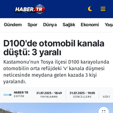
Gündem
Hava Durumu
Gündem
Spor
Dünya
Sağlık
Ekonomi
Yaş
Spor
Trafik Durumu
D100'de otomobil kanala
Dünya
Süper Lig Puan Durumu ve Fikstür
düştü: 3 yaralı
Sağlık
Tüm Manşetler
Kastamonu'nun Tosya ilçesi D100 karayolunda
otomobilin orta refüjdeki 'v' kanala düşmesi
Ekonomi
Son Dakika Haberleri
neticesinde meydana gelen kazada 3 kişi
yaralandı.
Yaşam
Haber Arşivi
HABER TR
31.07.2025 - 18:49
31.07.2025 - 19:05
1
Hava Durumu
EDITÖR
YAYINLANMA
GÜNCELLEME
GÖSTE
Bilim ve Teknoloji