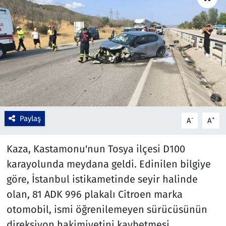
Çevre & Doğa
Eğitim
Turizm
Yerel
Paylaş
-
+
A
A
Kaza, Kastamonu'nun Tosya ilçesi D100
karayolunda meydana geldi. Edinilen bilgiye
göre, İstanbul istikametinde seyir halinde
olan, 81 ADK 996 plakalı Citroen marka
otomobil, ismi öğrenilemeyen sürücüsünün
direksiyon hakimiyetini kaybetmesi