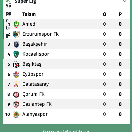
Süper Lig
#
Takım
O
P
Amed
0
0
1
Erzurumspor FK
0
0
2
Başakşehir
0
0
3
Kocaelispor
0
0
4
Beşiktaş
0
0
5
Eyüpspor
0
0
6
Galatasaray
0
0
7
Çorum FK
0
0
8
Gaziantep FK
0
0
9
Alanyaspor
0
0
10