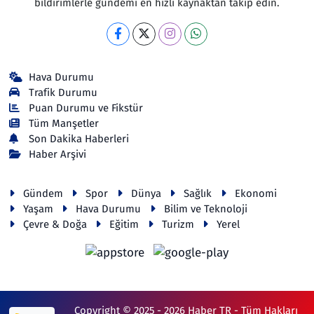
bildirimlerle gündemi en hızlı kaynaktan takip edin.
Hava Durumu
Trafik Durumu
Puan Durumu ve Fikstür
Tüm Manşetler
Son Dakika Haberleri
Haber Arşivi
Gündem
Spor
Dünya
Sağlık
Ekonomi
Yaşam
Hava Durumu
Bilim ve Teknoloji
Çevre & Doğa
Eğitim
Turizm
Yerel
Copyright © 2025 - 2026 Haber TR - Tüm Hakları