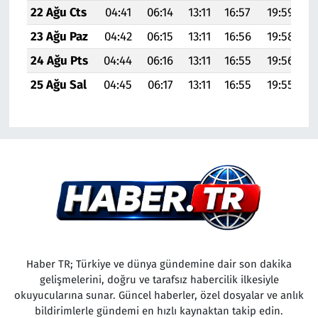
22 Ağu Cts
04:41
06:14
13:11
16:57
19:59
2
23 Ağu Paz
04:42
06:15
13:11
16:56
19:58
2
24 Ağu Pts
04:44
06:16
13:11
16:55
19:56
2
25 Ağu Sal
04:45
06:17
13:11
16:55
19:55
2
Haber TR; Türkiye ve dünya gündemine dair son dakika
gelişmelerini, doğru ve tarafsız habercilik ilkesiyle
okuyucularına sunar. Güncel haberler, özel dosyalar ve anlık
bildirimlerle gündemi en hızlı kaynaktan takip edin.