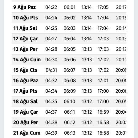
9 Ağu Paz
04:22
06:01
13:14
17:05
20:17
2
10 Ağu Pts
04:24
06:02
13:14
17:04
20:16
2
11 Ağu Sal
04:25
06:03
13:14
17:04
20:14
2
12 Ağu Çar
04:27
06:04
13:14
17:03
20:13
2
13 Ağu Per
04:28
06:05
13:13
17:03
20:12
2
14 Ağu Cum
04:30
06:06
13:13
17:02
20:10
2
15 Ağu Cts
04:31
06:07
13:13
17:02
20:09
2
16 Ağu Paz
04:32
06:08
13:13
17:01
20:08
2
17 Ağu Pts
04:34
06:09
13:13
17:00
20:06
2
18 Ağu Sal
04:35
06:10
13:12
17:00
20:05
2
19 Ağu Çar
04:37
06:11
13:12
16:59
20:04
2
20 Ağu Per
04:38
06:12
13:12
16:58
20:02
2
21 Ağu Cum
04:39
06:13
13:12
16:58
20:01
2