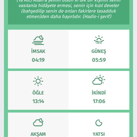
vasıtanla hidâyete ermesi, senin için kızıl develer
Çevre & Doğa
(bahşedilip senin de onları fakirlere tasadduk
etmen)den daha hayırlıdır. (Hadis-i şerif)
Eğitim
Turizm
İMSAK
GÜNEŞ
Yerel
04:19
05:59
ÖĞLE
İKINDI
13:14
17:06
AKŞAM
YATSI