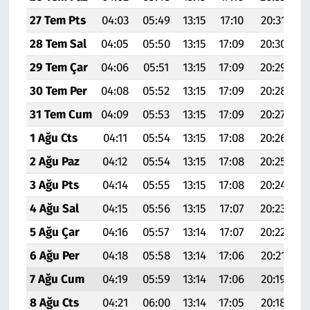
27 Tem Pts
04:03
05:49
13:15
17:10
20:31
22
28 Tem Sal
04:05
05:50
13:15
17:09
20:30
22
29 Tem Çar
04:06
05:51
13:15
17:09
20:29
22
30 Tem Per
04:08
05:52
13:15
17:09
20:28
22
31 Tem Cum
04:09
05:53
13:15
17:09
20:27
2
1 Ağu Cts
04:11
05:54
13:15
17:08
20:26
2
2 Ağu Paz
04:12
05:54
13:15
17:08
20:25
22
3 Ağu Pts
04:14
05:55
13:15
17:08
20:24
2
4 Ağu Sal
04:15
05:56
13:15
17:07
20:23
2
5 Ağu Çar
04:16
05:57
13:14
17:07
20:22
2
6 Ağu Per
04:18
05:58
13:14
17:06
20:21
2
7 Ağu Cum
04:19
05:59
13:14
17:06
20:19
2
8 Ağu Cts
04:21
06:00
13:14
17:05
20:18
2