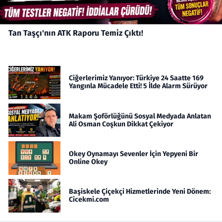
Tan Taşçı'nın ATK Raporu Temiz Çıktı!
Ciğerlerimiz Yanıyor: Türkiye 24 Saatte 169
Yangınla Mücadele Etti! 5 İlde Alarm Sürüyor
Makam Şoförlüğünü Sosyal Medyada Anlatan
Ali Osman Coşkun Dikkat Çekiyor
Okey Oynamayı Sevenler İçin Yepyeni Bir
Online Okey
Başiskele Çiçekçi Hizmetlerinde Yeni Dönem:
Cicekmi.com