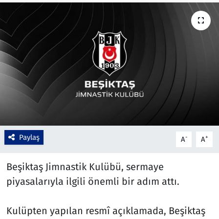
Çevre & Doğa
Eğitim
Turizm
Yerel
Paylaş
-
+
A
A
Beşiktaş Jimnastik Kulübü, sermaye
piyasalarıyla ilgili önemli bir adım attı.
Kulüpten yapılan resmî açıklamada, Beşiktaş