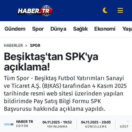
Gündem
Hava Durumu
Gündem
Spor
Dünya
Sağlık
Ekonomi
Yaş
Spor
Trafik Durumu
HABERLER
SPOR
Dünya
Süper Lig Puan Durumu ve Fikstür
Beşiktaş'tan SPK'ya
açıklama!
Sağlık
Tüm Manşetler
Tüm Spor - Beşiktaş Futbol Yatırımları Sanayi
Ekonomi
Son Dakika Haberleri
ve Ticaret A.Ş. (BJKAS) tarafından 4 Kasım 2025
tarihinde resmi web sitesi üzerinden yapılan
Yaşam
Haber Arşivi
bildirimde Pay Satış Bilgi Formu SPK
Başvurusu hakkında açıklama yapıldı.
Hava Durumu
HABER TR
04.11.2025 - 19:52
04.11.2025 - 20:05
1
EDITÖR
Bilim ve Teknoloji
YAYINLANMA
GÜNCELLEME
GÖSTE