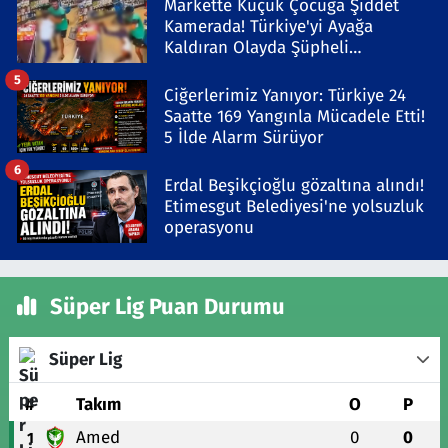
Markette Küçük Çocuğa Şiddet
Kamerada! Türkiye'yi Ayağa
Kaldıran Olayda Şüpheli
Gözaltında
5
Ciğerlerimiz Yanıyor: Türkiye 24
Saatte 169 Yangınla Mücadele Etti!
5 İlde Alarm Sürüyor
6
Erdal Beşikçioğlu gözaltına alındı!
Etimesgut Belediyesi'ne yolsuzluk
operasyonu
Süper Lig Puan Durumu
Süper Lig
#
Takım
O
P
Amed
0
0
1