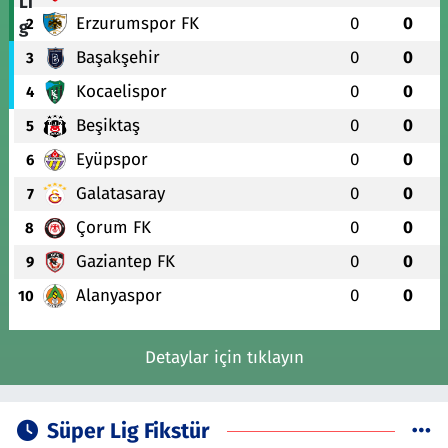
Erzurumspor FK
0
0
2
Başakşehir
0
0
3
Kocaelispor
0
0
4
Beşiktaş
0
0
5
Eyüpspor
0
0
6
Galatasaray
0
0
7
Çorum FK
0
0
8
Gaziantep FK
0
0
9
Alanyaspor
0
0
10
Detaylar için tıklayın
Süper Lig Fikstür