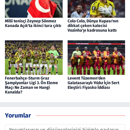
Milli tenisçi Zeynep Sönmez
Colo Colo, Dünya Kupası'nın
Kanada Açık'ta ikinci tura çıktı
dikkat çeken kalecisi
Vozinha'yı kadrosuna kattı
Fenerbahçe-Sturm Graz
Levent Tüzemen'den
Şampiyonlar Ligi 3. Ön Eleme
Galatasaraylı Yıldız İçin Sert
Maçı Ne Zaman ve Hangi
Eleştiri: Fiyasko İddiası
Kanalda?
Yorumlar