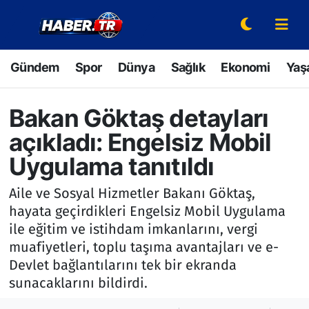
Gündem
Hava Durumu
Gündem
Spor
Dünya
Sağlık
Ekonomi
Yaş
Spor
Trafik Durumu
Bakan Göktaş detayları
Dünya
Süper Lig Puan Durumu ve Fikstür
açıkladı: Engelsiz Mobil
Sağlık
Tüm Manşetler
Uygulama tanıtıldı
Aile ve Sosyal Hizmetler Bakanı Göktaş,
Ekonomi
Son Dakika Haberleri
hayata geçirdikleri Engelsiz Mobil Uygulama
ile eğitim ve istihdam imkanlarını, vergi
Yaşam
Haber Arşivi
muafiyetleri, toplu taşıma avantajları ve e-
Hava Durumu
Devlet bağlantılarını tek bir ekranda
sunacaklarını bildirdi.
Bilim ve Teknoloji