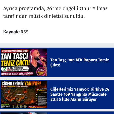
Ayrıca programda, görme engelli Onur Yılmaz
tarafından müzik dinletisi sunuldu.
Kaynak:
RSS
Tan Taşçı'nın ATK Raporu Temiz
Çıktı!
Ciğerlerimiz Yanıyor: Türkiye 24
Saatte 169 Yangınla Mücadele
Etti! 5 İlde Alarm Sürüyor