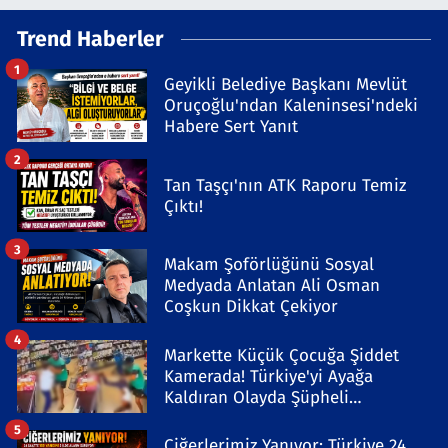
Trend Haberler
1
Geyikli Belediye Başkanı Mevlüt
Oruçoğlu'ndan Kaleninsesi'ndeki
Habere Sert Yanıt
2
Tan Taşçı'nın ATK Raporu Temiz
Çıktı!
3
Makam Şoförlüğünü Sosyal
Medyada Anlatan Ali Osman
Coşkun Dikkat Çekiyor
4
Markette Küçük Çocuğa Şiddet
Kamerada! Türkiye'yi Ayağa
Kaldıran Olayda Şüpheli
Gözaltında
5
Ciğerlerimiz Yanıyor: Türkiye 24