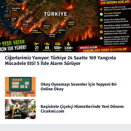
Ciğerlerimiz Yanıyor: Türkiye 24 Saatte 169 Yangınla
Mücadele Etti! 5 İlde Alarm Sürüyor
Okey Oynamayı Sevenler İçin Yepyeni Bir
Online Okey
Başiskele Çiçekçi Hizmetlerinde Yeni Dönem:
Cicekmi.com