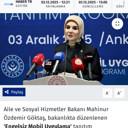
HABER TR
03.12.2025 - 12:31
03.12.2025 - 13:05
2
EDITÖR
YAYINLANMA
GÜNCELLEME
GÖSTE
Çevre & Doğa
Eğitim
Turizm
Yerel
Paylaş
-
+
A
A
Aile ve Sosyal Hizmetler Bakanı Mahinur
Özdemir Göktaş, bakanlıkta düzenlenen
'Engelsiz Mobil Uygulama'
tanıtım