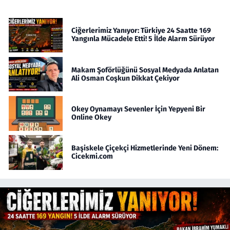
Ciğerlerimiz Yanıyor: Türkiye 24 Saatte 169
Yangınla Mücadele Etti! 5 İlde Alarm Sürüyor
Makam Şoförlüğünü Sosyal Medyada Anlatan
Ali Osman Coşkun Dikkat Çekiyor
Okey Oynamayı Sevenler İçin Yepyeni Bir
Online Okey
Başiskele Çiçekçi Hizmetlerinde Yeni Dönem:
Cicekmi.com