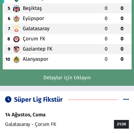
Beşiktaş
0
0
5
Eyüpspor
0
0
6
Galatasaray
0
0
7
Çorum FK
0
0
8
Gaziantep FK
0
0
9
Alanyaspor
0
0
10
Detaylar için tıklayın
Süper Lig Fikstür
14 Ağustos, Cuma
Galatasaray - Çorum FK
21:30