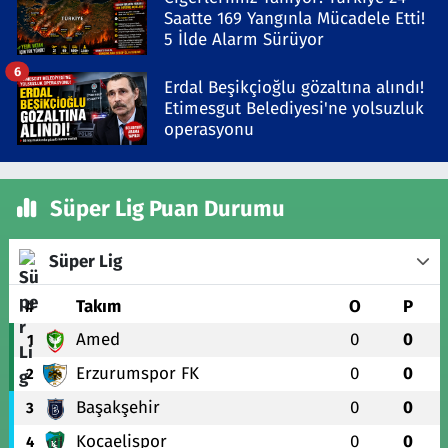
Saatte 169 Yangınla Mücadele Etti!
5 İlde Alarm Sürüyor
6
Erdal Beşikçioğlu gözaltına alındı!
Etimesgut Belediyesi'ne yolsuzluk
operasyonu
Süper Lig Puan Durumu
Süper Lig
#
Takım
O
P
Amed
0
0
1
Erzurumspor FK
0
0
2
Başakşehir
0
0
3
Kocaelispor
0
0
4