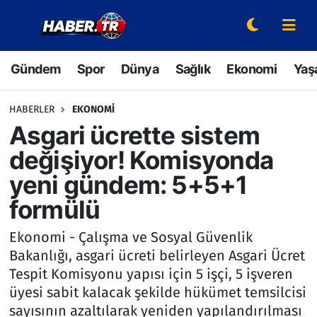
Gündem
Hava Durumu
Gündem
Spor
Dünya
Sağlık
Ekonomi
Yaş
Spor
Trafik Durumu
HABERLER
EKONOMI
Dünya
Süper Lig Puan Durumu ve Fikstür
Asgari ücrette sistem
değişiyor! Komisyonda
Sağlık
Tüm Manşetler
yeni gündem: 5+5+1
Ekonomi
Son Dakika Haberleri
formülü
Yaşam
Haber Arşivi
Ekonomi - Çalışma ve Sosyal Güvenlik
Bakanlığı, asgari ücreti belirleyen Asgari Ücret
Hava Durumu
Tespit Komisyonu yapısı için 5 işçi, 5 işveren
üyesi sabit kalacak şekilde hükümet temsilcisi
Bilim ve Teknoloji
sayısının azaltılarak yeniden yapılandırılması