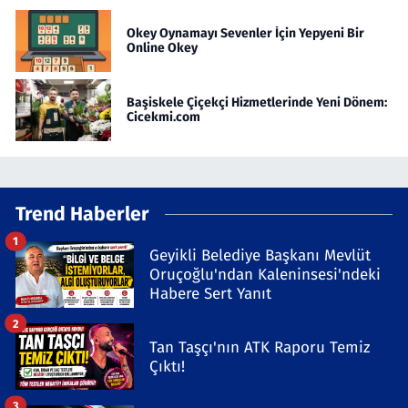
Okey Oynamayı Sevenler İçin Yepyeni Bir
Online Okey
Başiskele Çiçekçi Hizmetlerinde Yeni Dönem:
Cicekmi.com
Trend Haberler
1
Geyikli Belediye Başkanı Mevlüt
Oruçoğlu'ndan Kaleninsesi'ndeki
Habere Sert Yanıt
2
Tan Taşçı'nın ATK Raporu Temiz
Çıktı!
3