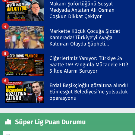
Makam Şoförlüğünü Sosyal
Medyada Anlatan Ali Osman
Coşkun Dikkat Çekiyor
4
Markette Küçük Çocuğa Şiddet
Kamerada! Türkiye'yi Ayağa
Kaldıran Olayda Şüpheli
Gözaltında
5
Ciğerlerimiz Yanıyor: Türkiye 24
Saatte 169 Yangınla Mücadele Etti!
5 İlde Alarm Sürüyor
6
Erdal Beşikçioğlu gözaltına alındı!
Etimesgut Belediyesi'ne yolsuzluk
operasyonu
Süper Lig Puan Durumu