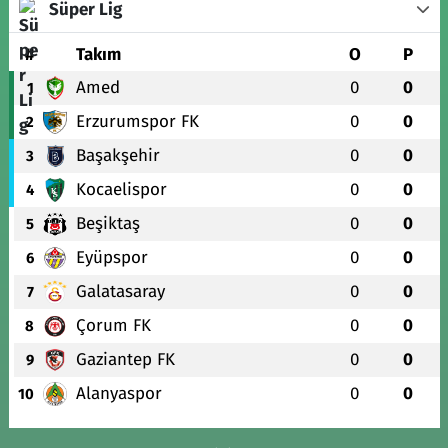
Süper Lig
#
Takım
O
P
Amed
0
0
1
Erzurumspor FK
0
0
2
Başakşehir
0
0
3
Kocaelispor
0
0
4
Beşiktaş
0
0
5
Eyüpspor
0
0
6
Galatasaray
0
0
7
Çorum FK
0
0
8
Gaziantep FK
0
0
9
Alanyaspor
0
0
10