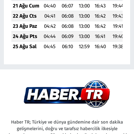
21 Ağu Cum
04:40
06:07
13:00
16:43
19:44
2
22 Ağu Cts
04:41
06:08
13:00
16:42
19:43
2
23 Ağu Paz
04:42
06:08
13:00
16:42
19:41
2
24 Ağu Pts
04:44
06:09
13:00
16:41
19:40
2
25 Ağu Sal
04:45
06:10
12:59
16:40
19:38
20
Haber TR; Türkiye ve dünya gündemine dair son dakika
gelişmelerini, doğru ve tarafsız habercilik ilkesiyle