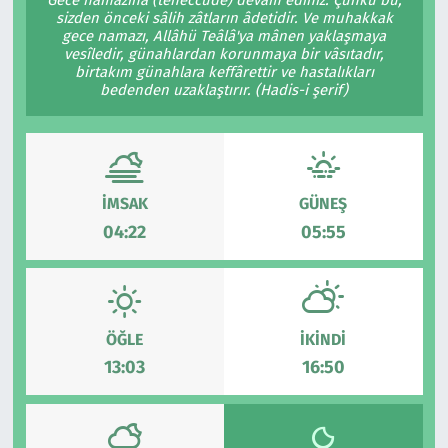
sizden önceki sâlih zâtların âdetidir. Ve muhakkak
Çevre & Doğa
gece namazı, Allâhü Teâlâ'ya mânen yaklaşmaya
vesîledir, günahlardan korunmaya bir vâsıtadır,
birtakım günahlara keffârettir ve hastalıkları
Eğitim
bedenden uzaklaştırır. (Hadis-i şerif)
Turizm
Yerel
İMSAK
GÜNEŞ
04:22
05:55
ÖĞLE
İKINDI
13:03
16:50