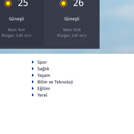
25
26
Güneşli
Güneşli
Nem: %41
Nem: %36
Rüzgar: 3.89 m/s
Rüzgar: 3.61 m/s
Spor
Sağlık
Yaşam
Bilim ve Teknoloji
Eğitim
Yerel