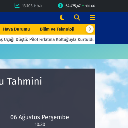
13.703
64.475,47
%
0
%
0.66
Hava Durumu
Bilim ve Teknoloji
Çevre & Doğa
Eği
ğı Düştü: Pilot Fırlatma Koltuğuyla Kurtuldu
23:06
Beşiktaş't
mu Tahmini
06 Ağustos Perşembe
10:30