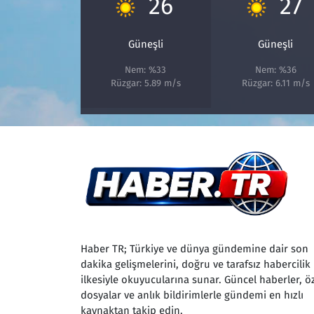
26
27
Güneşli
Güneşli
Nem: %33
Nem: %36
Rüzgar: 5.89 m/s
Rüzgar: 6.11 m/s
Haber TR; Türkiye ve dünya gündemine dair son
dakika gelişmelerini, doğru ve tarafsız habercilik
ilkesiyle okuyucularına sunar. Güncel haberler, ö
dosyalar ve anlık bildirimlerle gündemi en hızlı
kaynaktan takip edin.