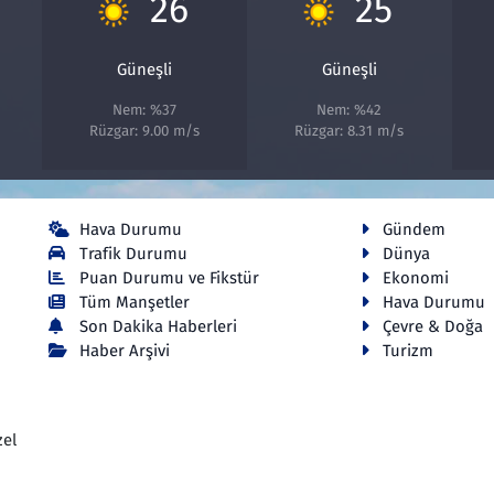
26
25
Güneşli
Güneşli
Nem: %37
Nem: %42
Rüzgar: 9.00 m/s
Rüzgar: 8.31 m/s
Hava Durumu
Gündem
Trafik Durumu
Dünya
Puan Durumu ve Fikstür
Ekonomi
Tüm Manşetler
Hava Durumu
Son Dakika Haberleri
Çevre & Doğa
Haber Arşivi
Turizm
zel