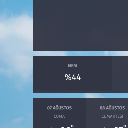
Çevre & Doğa
Eğitim
Turizm
Yerel
NEM
%44
07 AĞUSTOS
08 AĞUSTOS
CUMA
CUMARTESI
°
°