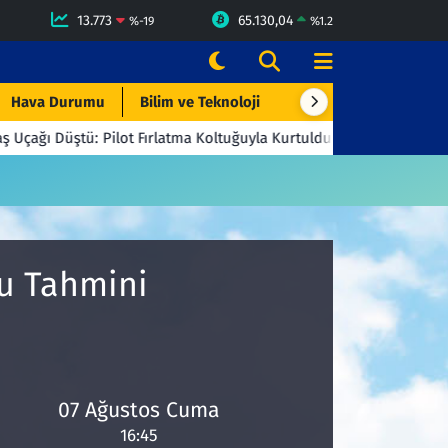
13.773
65.130,04
%
-19
%
1.2
Hava Durumu
Bilim ve Teknoloji
Çevre & Doğa
Eği
ğı Düştü: Pilot Fırlatma Koltuğuyla Kurtuldu
23:06
Beşiktaş't
mu Tahmini
07 Ağustos Cuma
16:45