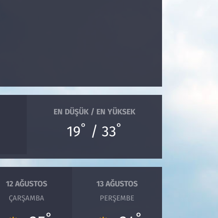
EN DÜŞÜK / EN YÜKSEK
°
°
19
/ 33
12 AĞUSTOS
13 AĞUSTOS
ÇARŞAMBA
PERŞEMBE
°
°