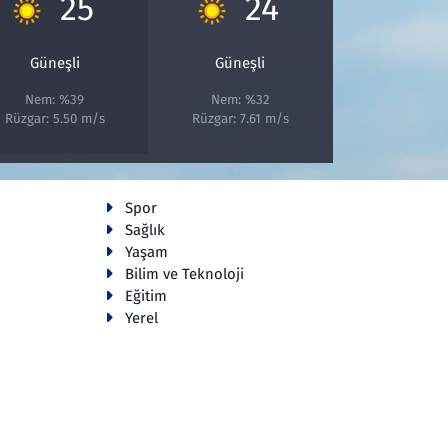
25
24
Güneşli
Güneşli
Nem: %39
Nem: %32
Rüzgar: 5.50 m/s
Rüzgar: 7.61 m/s
Spor
Sağlık
Yaşam
Bilim ve Teknoloji
Eğitim
Yerel