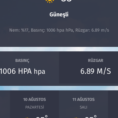
Güneşli
Nem: %17, Basınç: 1006 hpa hPa, Rüzgar: 6.89 m/s
BASINÇ
RÜZGAR
1006 HPA
6.89 M/S
hpa
10 AĞUSTOS
11 AĞUSTOS
PAZARTESI
SALI
°
°