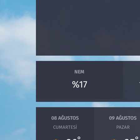
Çevre & Doğa
Eğitim
Turizm
Yerel
NEM
%17
08 AĞUSTOS
09 AĞUSTOS
CUMARTESI
PAZAR
°
°