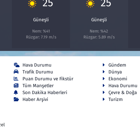
25
25
Güneşli
Güneşli
Nem: %41
Nem: %42
Rüzgar: 7.19 m/s
Rüzgar: 5.89 m/s
Hava Durumu
Gündem
Trafik Durumu
Dünya
Puan Durumu ve Fikstür
Ekonomi
Tüm Manşetler
Hava Durumu
Son Dakika Haberleri
Çevre & Doğa
Haber Arşivi
Turizm
zel