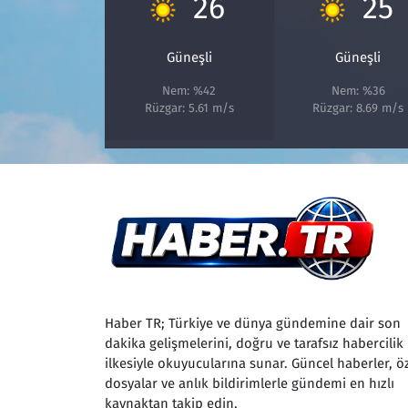
26
25
Güneşli
Güneşli
Nem: %42
Nem: %36
Rüzgar: 5.61 m/s
Rüzgar: 8.69 m/s
Haber TR; Türkiye ve dünya gündemine dair son
dakika gelişmelerini, doğru ve tarafsız habercilik
ilkesiyle okuyucularına sunar. Güncel haberler, ö
dosyalar ve anlık bildirimlerle gündemi en hızlı
kaynaktan takip edin.