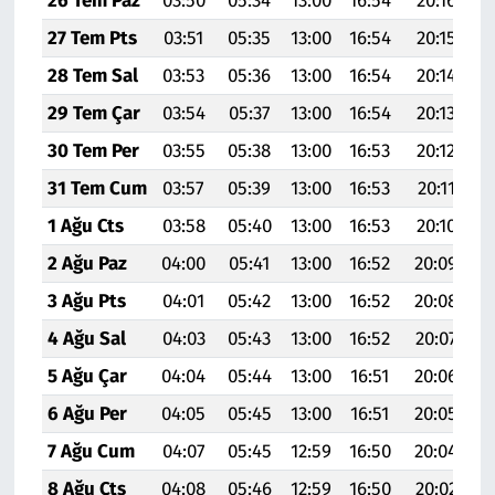
26 Tem Paz
03:50
05:34
13:00
16:54
20:16
2
27 Tem Pts
03:51
05:35
13:00
16:54
20:15
2
28 Tem Sal
03:53
05:36
13:00
16:54
20:14
2
29 Tem Çar
03:54
05:37
13:00
16:54
20:13
2
30 Tem Per
03:55
05:38
13:00
16:53
20:12
2
31 Tem Cum
03:57
05:39
13:00
16:53
20:11
2
1 Ağu Cts
03:58
05:40
13:00
16:53
20:10
2
2 Ağu Paz
04:00
05:41
13:00
16:52
20:09
2
3 Ağu Pts
04:01
05:42
13:00
16:52
20:08
2
4 Ağu Sal
04:03
05:43
13:00
16:52
20:07
2
5 Ağu Çar
04:04
05:44
13:00
16:51
20:06
2
6 Ağu Per
04:05
05:45
13:00
16:51
20:05
2
7 Ağu Cum
04:07
05:45
12:59
16:50
20:04
2
8 Ağu Cts
04:08
05:46
12:59
16:50
20:02
2