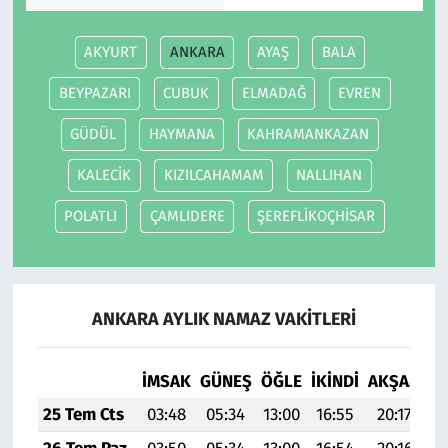
AKYURT
ANKARA
AYAŞ
BALA
BEYPAZARI
CUBUK
ELMADAĞ
EVREN
GÜDÜL
HAYMANA
KAHRAMANKAZAN
KALECİK
KIZILCAHAMAM
NALLIHAN
POLATLI
ÇAMLIDERE
ŞEREFLİKOÇHİSAR
ANKARA AYLIK NAMAZ VAKITLERI
İMSAK
GÜNEŞ
ÖĞLE
İKINDI
AKŞAM
YA
25 Tem Cts
03:48
05:34
13:00
16:55
20:17
2