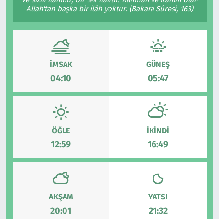
Allah'tan başka bir ilâh yoktur. (Bakara Sûresi, 163)
Çevre & Doğa
Eğitim
İMSAK
GÜNEŞ
Turizm
04:10
05:47
Yerel
ÖĞLE
İKINDI
12:59
16:49
AKŞAM
YATSI
20:01
21:32