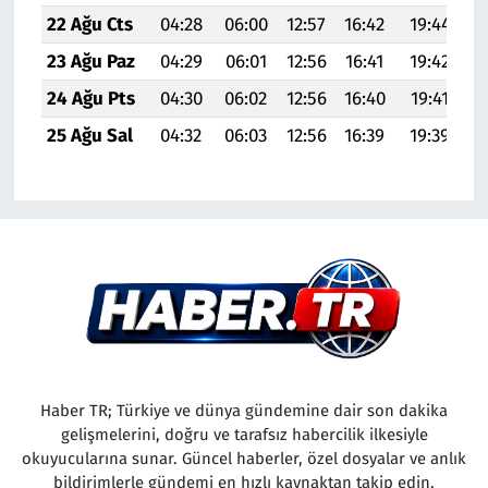
22 Ağu Cts
04:28
06:00
12:57
16:42
19:44
2
23 Ağu Paz
04:29
06:01
12:56
16:41
19:42
2
24 Ağu Pts
04:30
06:02
12:56
16:40
19:41
2
25 Ağu Sal
04:32
06:03
12:56
16:39
19:39
2
Haber TR; Türkiye ve dünya gündemine dair son dakika
gelişmelerini, doğru ve tarafsız habercilik ilkesiyle
okuyucularına sunar. Güncel haberler, özel dosyalar ve anlık
bildirimlerle gündemi en hızlı kaynaktan takip edin.