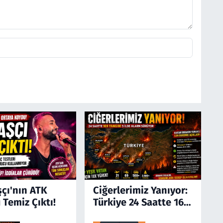
şçı'nın ATK
Ciğerlerimiz Yanıyor:
 Temiz Çıktı!
Türkiye 24 Saatte 169
Yangınla Mücadele