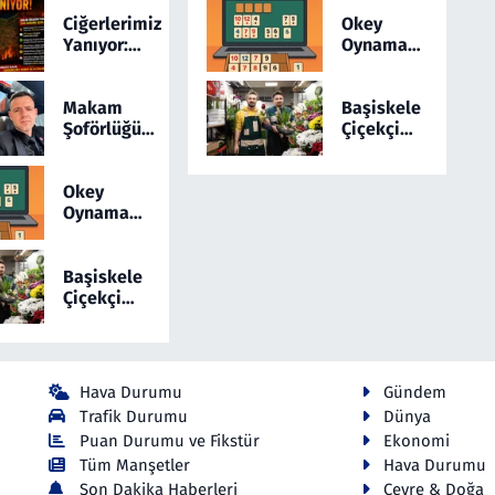
Etti! 5 İlde Alarm
Ciğerlerimiz
Okey
Sürüyor
Yanıyor:
Oynamayı
Türkiye 24
Sevenler
Saatte 169
İçin
Yangınla
Yepyeni
Makam
Başiskele
Mücadele
Bir Online
Şoförlüğünü
Çiçekçi
Etti! 5 İlde
Okey
Sosyal
Hizmetlerinde
Alarm
Medyada
Yeni Dönem:
Sürüyor
Anlatan Ali
Cicekmi.com
Okey
Osman
Oynamayı
Coşkun
Sevenler
Dikkat
İçin
Çekiyor
Yepyeni
Başiskele
Bir Online
Çiçekçi
Okey
Hizmetlerinde
Yeni Dönem:
Cicekmi.com
Hava Durumu
Gündem
Trafik Durumu
Dünya
Puan Durumu ve Fikstür
Ekonomi
Tüm Manşetler
Hava Durumu
Son Dakika Haberleri
Çevre & Doğa