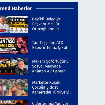
Trend Haberler
Geyikli Belediye
Başkanı Mevlüt
Oruçoğlu'ndan
Kaleninsesi'ndeki
Habere Sert Yanıt
Tan Taşçı'nın ATK
Raporu Temiz Çıktı!
Makam Şoförlüğünü
Sosyal Medyada
Anlatan Ali Osman
Coşkun Dikkat Çekiyor
Markette Küçük
Çocuğa Şiddet
Kamerada! Türkiye'yi
Ayağa Kaldıran Olayda
Şüpheli Gözaltında
Ciğerlerimiz Yanıyor: