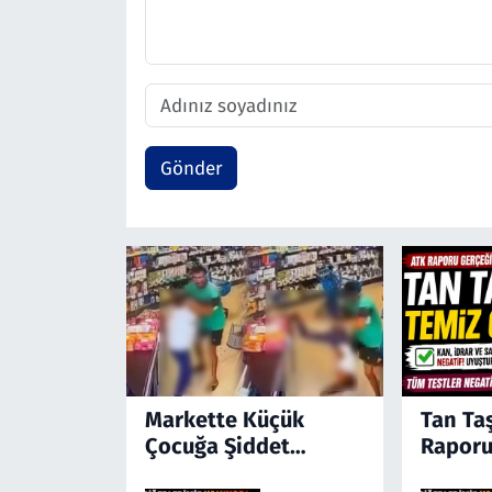
Gönder
Markette Küçük
Tan Ta
Çocuğa Şiddet
Raporu
Kamerada! Türkiye'yi