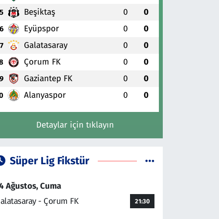
Beşiktaş
0
0
5
Eyüpspor
0
0
6
Galatasaray
0
0
7
Çorum FK
0
0
8
Gaziantep FK
0
0
9
Alanyaspor
0
0
0
Detaylar için tıklayın
Süper Lig Fikstür
4 Ağustos, Cuma
alatasaray - Çorum FK
21:30