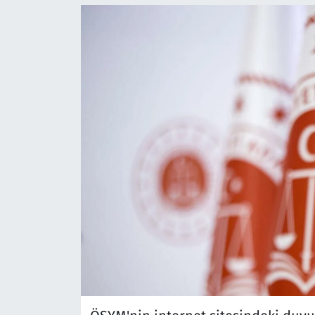
Çevre & Doğa
Eğitim
Turizm
Yerel