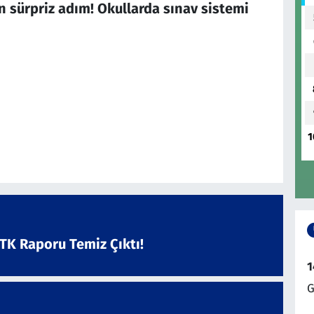
 sürpriz adım! Okullarda sınav sistemi
1
ATK Raporu Temiz Çıktı!
1
G