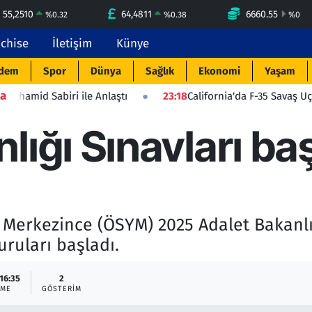
55,2510
64,4811
6660.55
%
0.32
%
0.38
%
0
nchise
İletişim
Künye
dem
Spor
Dünya
Sağlık
Ekonomi
Yaşam
a
ri ile Anlaştı
23:18
California'da F-35 Savaş Uçağı Düştü: Pi
lığı Sınavları ba
Merkezince (ÖSYM) 2025 Adalet Bakanlığı
uruları başladı.
 16:35
2
EME
GÖSTERIM