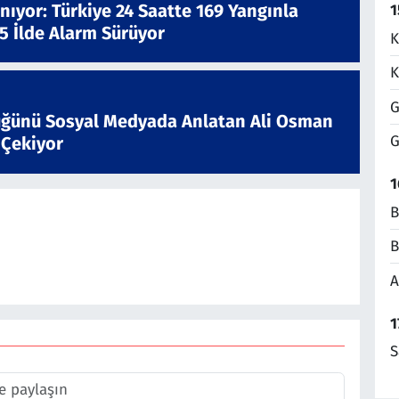
nıyor: Türkiye 24 Saatte 169 Yangınla
1
 5 İlde Alarm Sürüyor
K
K
G
ğünü Sosyal Medyada Anlatan Ali Osman
G
 Çekiyor
1
B
B
A
1
S