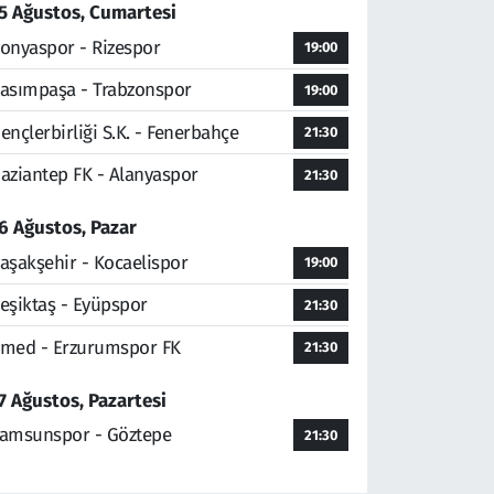
5 Ağustos, Cumartesi
onyaspor - Rizespor
19:00
asımpaşa - Trabzonspor
19:00
ençlerbirliği S.K. - Fenerbahçe
21:30
aziantep FK - Alanyaspor
21:30
6 Ağustos, Pazar
aşakşehir - Kocaelispor
19:00
eşiktaş - Eyüpspor
21:30
med - Erzurumspor FK
21:30
7 Ağustos, Pazartesi
amsunspor - Göztepe
21:30