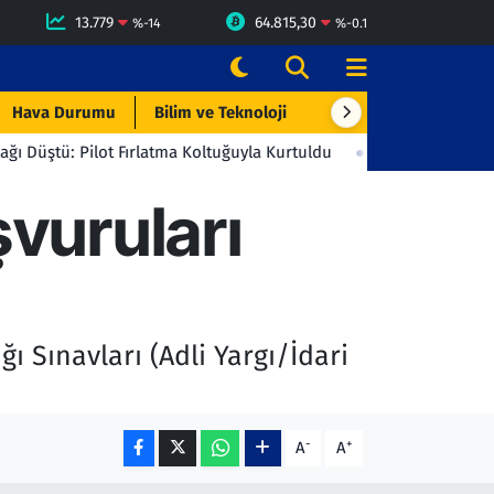
13.779
64.815,30
%
-14
%
-0.1
Hava Durumu
Bilim ve Teknoloji
Çevre & Doğa
Eği
lot Fırlatma Koltuğuyla Kurtuldu
23:06
Beşiktaş'tan Gençlerbir
şvuruları
 Sınavları (Adli Yargı/İdari
-
+
A
A