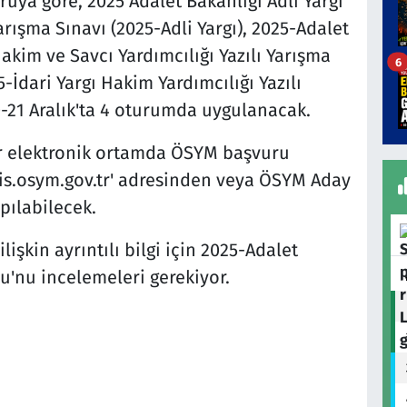
uya göre, 2025 Adalet Bakanlığı Adli Yargı
arışma Sınavı (2025-Adli Yargı), 2025-Adalet
Hakim ve Savcı Yardımcılığı Yazılı Yarışma
6
5-İdari Yargı Hakim Yardımcılığı Yazılı
20-21 Aralık'ta 4 oturumda uygulanacak.
ar elektronik ortamda ÖSYM başvuru
'ais.osym.gov.tr' adresinden veya ÖSYM Aday
pılabilecek.
işkin ayrıntılı bilgi için 2025-Adalet
u'nu incelemeleri gerekiyor.