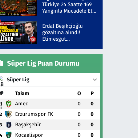
Türkiye 24 Saatte 169
Yangınla Mücadele Etti!
5 İlde Alarm Sürüyor
Erdal Beşikçioğlu
gözaltına alındı!
Etimesgut
Belediyesi'ne yolsuzluk
operasyonu
Süper Lig Puan Durumu
Süper Lig
#
Takım
O
P
Amed
0
0
1
Erzurumspor FK
0
0
2
Başakşehir
0
0
3
Kocaelispor
0
0
4