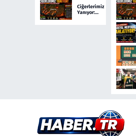
Ayağa Kaldıran
Ciğerlerimiz
Olayda Şüpheli
Yanıyor:
Gözaltında
Türkiye 24
Saatte 169
Yangınla
Mücadele
Etti! 5 İlde
Alarm
Sürüyor