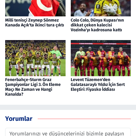
Milli tenisçi Zeynep Sönmez
Colo Colo, Dünya Kupası'nın
Kanada Açık'ta ikinci tura çıktı
dikkat çeken kalecisi
Vozinha'yı kadrosuna kattı
Fenerbahçe-Sturm Graz
Levent Tüzemen'den
Şampiyonlar Ligi 3. Ön Eleme
Galatasaraylı Yıldız İçin Sert
Maçı Ne Zaman ve Hangi
Eleştiri: Fiyasko İddiası
Kanalda?
Yorumlar