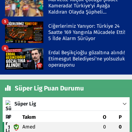
Kamerada! Türkiye'yi Ayağa
Kaldıran Olayda Şüpheli
Gözaltında
5
Ciğerlerimiz Yanıyor: Türkiye 24
Saatte 169 Yangınla Mücadele Etti!
5 İlde Alarm Sürüyor
6
Erdal Beşikçioğlu gözaltına alındı!
Etimesgut Belediyesi'ne yolsuzluk
operasyonu
Süper Lig Puan Durumu
Süper Lig
#
Takım
O
P
Amed
0
0
1