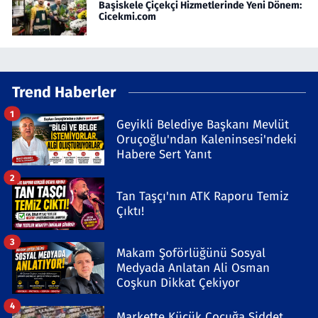
Başiskele Çiçekçi Hizmetlerinde Yeni Dönem:
Cicekmi.com
Trend Haberler
1
Geyikli Belediye Başkanı Mevlüt
Oruçoğlu'ndan Kaleninsesi'ndeki
Habere Sert Yanıt
2
Tan Taşçı'nın ATK Raporu Temiz
Çıktı!
3
Makam Şoförlüğünü Sosyal
Medyada Anlatan Ali Osman
Coşkun Dikkat Çekiyor
4
Markette Küçük Çocuğa Şiddet