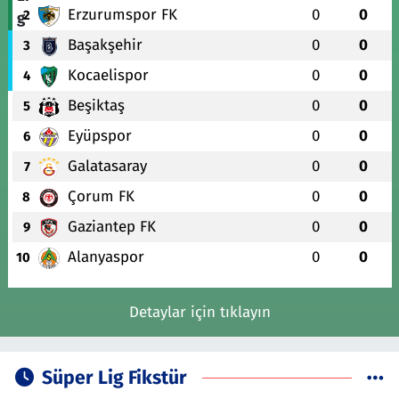
Erzurumspor FK
0
0
2
Başakşehir
0
0
3
Kocaelispor
0
0
4
Beşiktaş
0
0
5
Eyüpspor
0
0
6
Galatasaray
0
0
7
Çorum FK
0
0
8
Gaziantep FK
0
0
9
Alanyaspor
0
0
10
Detaylar için tıklayın
Süper Lig Fikstür