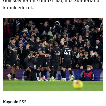
Gök Maviler bir sonraki maçında Sunderland'i
konuk edecek.
Kaynak:
RSS