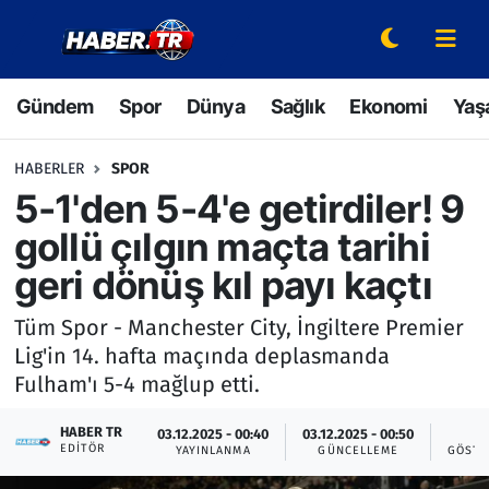
Gündem
Hava Durumu
Gündem
Spor
Dünya
Sağlık
Ekonomi
Yaş
Spor
Trafik Durumu
HABERLER
SPOR
Dünya
Süper Lig Puan Durumu ve Fikstür
5-1'den 5-4'e getirdiler! 9
gollü çılgın maçta tarihi
Sağlık
Tüm Manşetler
geri dönüş kıl payı kaçtı
Ekonomi
Son Dakika Haberleri
Tüm Spor - Manchester City, İngiltere Premier
Lig'in 14. hafta maçında deplasmanda
Yaşam
Haber Arşivi
Fulham'ı 5-4 mağlup etti.
Hava Durumu
HABER TR
03.12.2025 - 00:40
03.12.2025 - 00:50
3
EDITÖR
YAYINLANMA
GÜNCELLEME
GÖSTE
Bilim ve Teknoloji