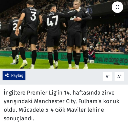
Çevre & Doğa
Eğitim
Turizm
Yerel
Paylaş
-
+
A
A
İngiltere Premier Lig'in 14. haftasında zirve
yarışındaki Manchester City, Fulham'a konuk
oldu. Mücadele 5-4 Gök Maviler lehine
sonuçlandı.