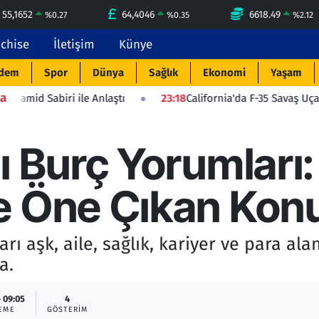
55,1652
64,4046
6618.49
%
0.27
%
0.35
%
2.12
nchise
İletişim
Künye
dem
Spor
Dünya
Sağlık
Ekonomi
Yaşam
a
ile Anlaştı
23:18
California'da F-35 Savaş Uçağı Düştü: Pilot
ı Burç Yorumları
e Öne Çıkan Konu
rı aşk, aile, sağlık, kariyer ve para ala
a.
- 09:05
4
EME
GÖSTERIM