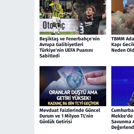
Beşiktaş ve Fenerbahçe'nin
TBMM Ada
Avrupa Galibiyetleri
Kapı Geci
Türkiye'nin UEFA Puanını
Neden Ol
Sabitledi
Mevduat Faizlerinde Güncel
Cumhurba
Durum ve 1 Milyon TL'nin
Mekke'de 
Günlük Getirisi
Savunma 
Değerlend