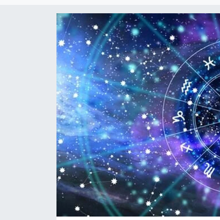
Çevre & Doğa
Eğitim
Turizm
Yerel