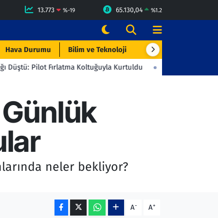
13.773
65.130,04
%
-19
%
1.2
Hava Durumu
Bilim ve Teknoloji
Çevre & Doğa
Eği
 Fırlatma Koltuğuyla Kurtuldu
23:06
Beşiktaş'tan Gençlerbirliğ
: Günlük
lar
nlarında neler bekliyor?
-
+
A
A