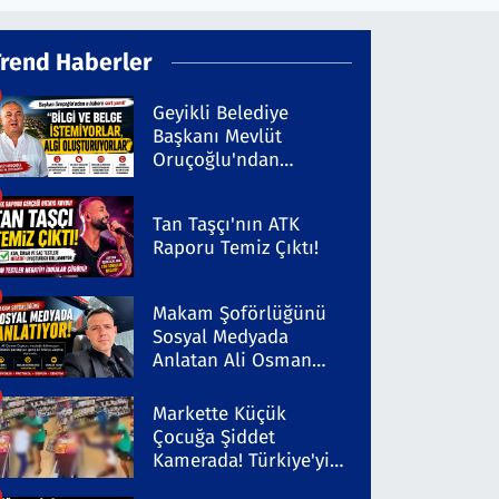
Trend Haberler
Geyikli Belediye
Başkanı Mevlüt
Oruçoğlu'ndan
Kaleninsesi'ndeki
Habere Sert Yanıt
Tan Taşçı'nın ATK
Raporu Temiz Çıktı!
Makam Şoförlüğünü
Sosyal Medyada
Anlatan Ali Osman
Coşkun Dikkat Çekiyor
Markette Küçük
Çocuğa Şiddet
Kamerada! Türkiye'yi
Ayağa Kaldıran Olayda