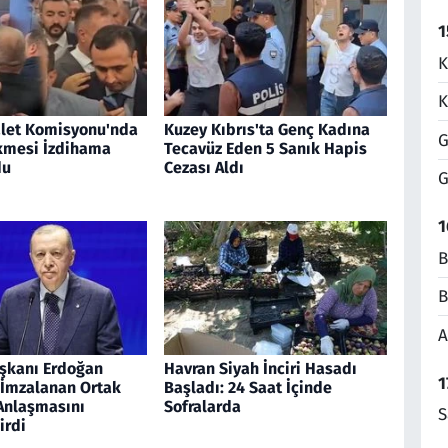
1
K
K
let Komisyonu'nda
Kuzey Kıbrıs'ta Genç Kadına
G
kmesi İzdihama
Tecavüz Eden 5 Sanık Hapis
du
Cezası Aldı
G
1
B
B
A
şkanı Erdoğan
Havran Siyah İnciri Hasadı
1
İmzalanan Ortak
Başladı: 24 Saat İçinde
Anlaşmasını
Sofralarda
S
irdi