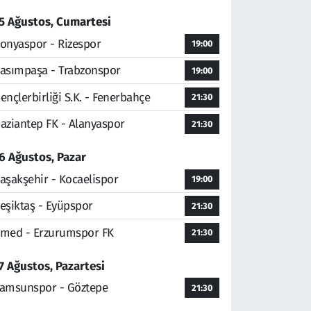
5 Ağustos, Cumartesi
onyaspor - Rizespor
19:00
asımpaşa - Trabzonspor
19:00
ençlerbirliği S.K. - Fenerbahçe
21:30
aziantep FK - Alanyaspor
21:30
6 Ağustos, Pazar
aşakşehir - Kocaelispor
19:00
eşiktaş - Eyüpspor
21:30
med - Erzurumspor FK
21:30
7 Ağustos, Pazartesi
amsunspor - Göztepe
21:30