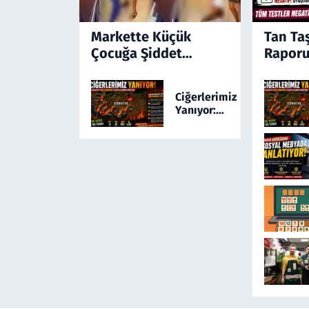
Markette Küçük
Tan Ta
Çocuğa Şiddet
Raporu
Kamerada! Türkiye'yi
Ayağa Kaldıran
Ciğerlerimiz
Olayda Şüpheli
Yanıyor:
Gözaltında
Türkiye 24
Saatte 169
Yangınla
Mücadele
Etti! 5 İlde
Alarm
Sürüyor