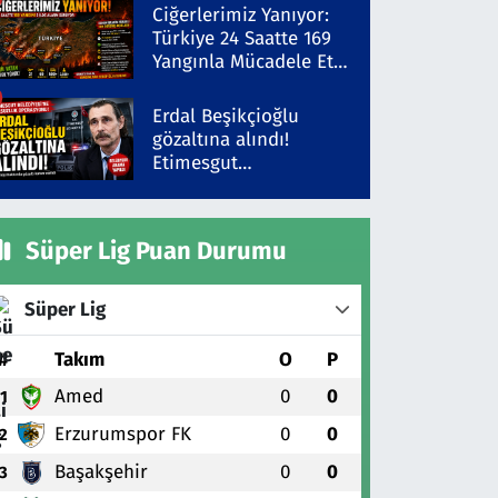
Şüpheli Gözaltında
Ciğerlerimiz Yanıyor:
Türkiye 24 Saatte 169
Yangınla Mücadele Etti!
5 İlde Alarm Sürüyor
Erdal Beşikçioğlu
gözaltına alındı!
Etimesgut
Belediyesi'ne yolsuzluk
operasyonu
Süper Lig Puan Durumu
Süper Lig
#
Takım
O
P
Amed
0
0
1
Erzurumspor FK
0
0
2
Başakşehir
0
0
3