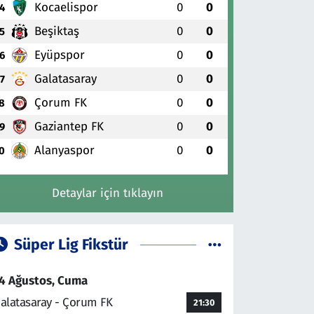
Kocaelispor
0
0
4
Beşiktaş
0
0
5
Eyüpspor
0
0
6
Galatasaray
0
0
7
Çorum FK
0
0
8
Gaziantep FK
0
0
9
Alanyaspor
0
0
0
Detaylar için tıklayın
Süper Lig Fikstür
4 Ağustos, Cuma
alatasaray - Çorum FK
21:30