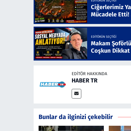
EDITÖRÜN SEÇTIĞI
Ciğerlerimiz Ya
Mücadele Etti!
EDITÖRÜN SEÇTIĞI
Makam Şoförlü
Coşkun Dikkat
EDITÖR HAKKINDA
HABER TR
Bunlar da ilginizi çekebilir