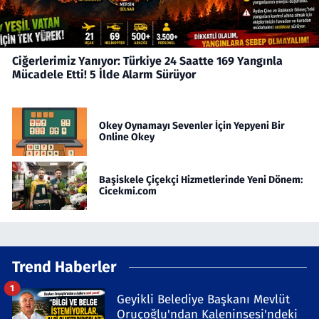
Ciğerlerimiz Yanıyor: Türkiye 24 Saatte 169 Yangınla
Mücadele Etti! 5 İlde Alarm Sürüyor
Okey Oynamayı Sevenler İçin Yepyeni Bir
Online Okey
Başiskele Çiçekçi Hizmetlerinde Yeni Dönem:
Cicekmi.com
Trend Haberler
1
Geyikli Belediye Başkanı Mevlüt
Oruçoğlu'ndan Kaleninsesi'ndeki