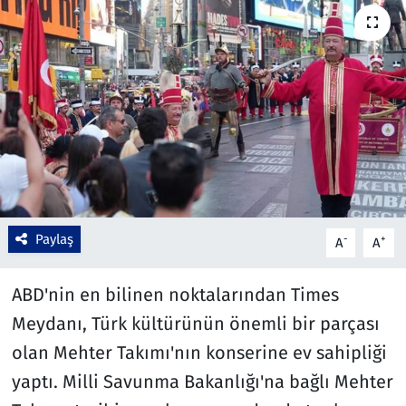
Çevre & Doğa
Eğitim
Turizm
Yerel
Paylaş
-
+
A
A
ABD'nin en bilinen noktalarından Times
Meydanı, Türk kültürünün önemli bir parçası
olan Mehter Takımı'nın konserine ev sahipliği
yaptı. Milli Savunma Bakanlığı'na bağlı Mehter