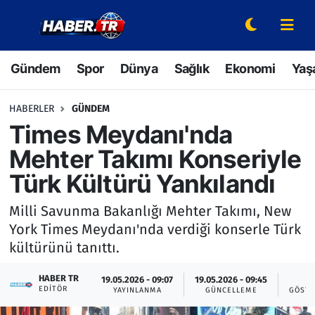
Gündem
Hava Durumu
Gündem
Spor
Dünya
Sağlık
Ekonomi
Yaş
Spor
Trafik Durumu
HABERLER
GÜNDEM
Dünya
Süper Lig Puan Durumu ve Fikstür
Times Meydanı'nda
Mehter Takımı Konseriyle
Sağlık
Tüm Manşetler
Türk Kültürü Yankılandı
Ekonomi
Son Dakika Haberleri
Milli Savunma Bakanlığı Mehter Takımı, New
York Times Meydanı'nda verdiği konserle Türk
Yaşam
Haber Arşivi
kültürünü tanıttı.
Hava Durumu
HABER TR
19.05.2026 - 09:07
19.05.2026 - 09:45
3
EDITÖR
YAYINLANMA
GÜNCELLEME
GÖSTE
Bilim ve Teknoloji