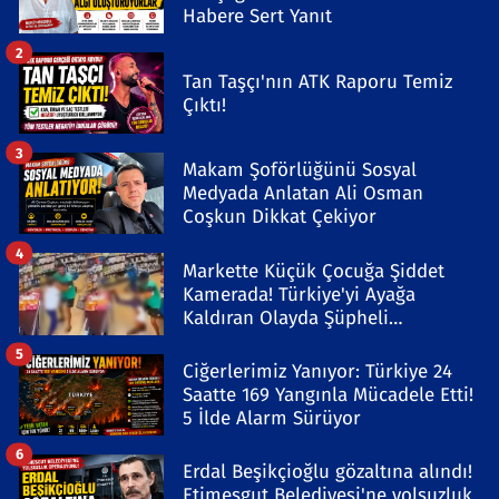
Habere Sert Yanıt
2
Tan Taşçı'nın ATK Raporu Temiz
Çıktı!
3
Makam Şoförlüğünü Sosyal
Medyada Anlatan Ali Osman
Coşkun Dikkat Çekiyor
4
Markette Küçük Çocuğa Şiddet
Kamerada! Türkiye'yi Ayağa
Kaldıran Olayda Şüpheli
Gözaltında
5
Ciğerlerimiz Yanıyor: Türkiye 24
Saatte 169 Yangınla Mücadele Etti!
5 İlde Alarm Sürüyor
6
Erdal Beşikçioğlu gözaltına alındı!
Etimesgut Belediyesi'ne yolsuzluk