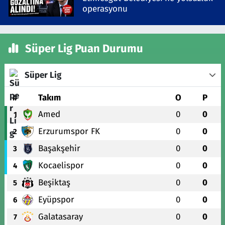
operasyonu
Süper Lig Puan Durumu
Süper Lig
#
Takım
O
P
Amed
0
0
1
Erzurumspor FK
0
0
2
Başakşehir
0
0
3
Kocaelispor
0
0
4
Beşiktaş
0
0
5
Eyüpspor
0
0
6
Galatasaray
0
0
7