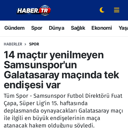
Gündem
Hava Durumu
Gündem
Spor
Dünya
Sağlık
Ekonomi
Yaş
Spor
Trafik Durumu
HABERLER
SPOR
Dünya
Süper Lig Puan Durumu ve Fikstür
14 maçtır yenilmeyen
Samsunspor'un
Sağlık
Tüm Manşetler
Galatasaray maçında tek
Ekonomi
Son Dakika Haberleri
endişesi var
Yaşam
Haber Arşivi
Tüm Spor - Samsunspor Futbol Direktörü Fuat
Çapa, Süper Lig'in 15. haftasında
Hava Durumu
deplasmanda oynayacakları Galatasaray maçı
ile ilgili en büyük endişelerinin maça
Bilim ve Teknoloji
atanacak hakem olduğunu söyledi.