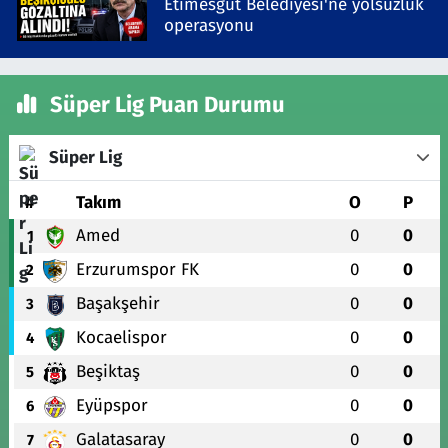
Etimesgut Belediyesi'ne yolsuzluk
operasyonu
Süper Lig Puan Durumu
Süper Lig
#
Takım
O
P
Amed
0
0
1
Erzurumspor FK
0
0
2
Başakşehir
0
0
3
Kocaelispor
0
0
4
Beşiktaş
0
0
5
Eyüpspor
0
0
6
Galatasaray
0
0
7