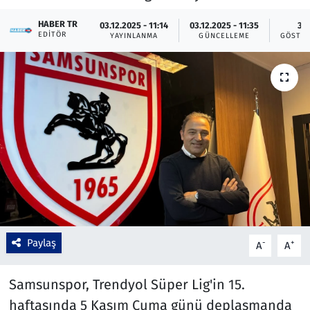
Çevre & Doğa
HABER TR
03.12.2025 - 11:14
03.12.2025 - 11:35
3
EDITÖR
YAYINLANMA
GÜNCELLEME
GÖSTER
Eğitim
Turizm
Yerel
Paylaş
-
+
A
A
Samsunspor, Trendyol Süper Lig'in 15.
haftasında 5 Kasım Cuma günü deplasmanda