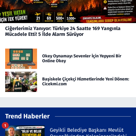
Ciğerlerimiz Yanıyor: Türkiye 24 Saatte 169 Yangınla
Mücadele Etti! 5 İlde Alarm Sürüyor
Okey Oynamayı Sevenler İçin Yepyeni Bir
Online Okey
Başiskele Çiçekçi Hizmetlerinde Yeni Dönem:
Cicekmi.com
Trend Haberler
1
Geyikli Belediye Başkanı Mevlüt