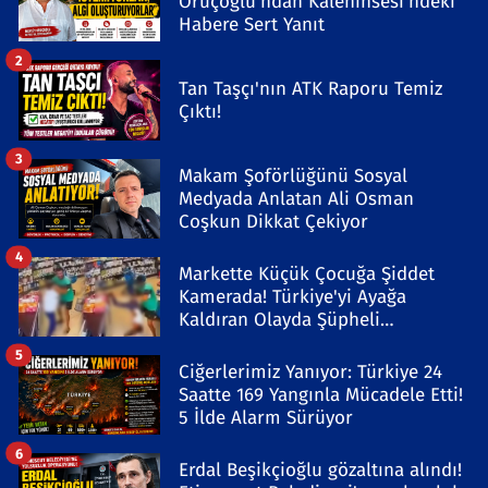
Oruçoğlu'ndan Kaleninsesi'ndeki
Habere Sert Yanıt
2
Tan Taşçı'nın ATK Raporu Temiz
Çıktı!
3
Makam Şoförlüğünü Sosyal
Medyada Anlatan Ali Osman
Coşkun Dikkat Çekiyor
4
Markette Küçük Çocuğa Şiddet
Kamerada! Türkiye'yi Ayağa
Kaldıran Olayda Şüpheli
Gözaltında
5
Ciğerlerimiz Yanıyor: Türkiye 24
Saatte 169 Yangınla Mücadele Etti!
5 İlde Alarm Sürüyor
6
Erdal Beşikçioğlu gözaltına alındı!