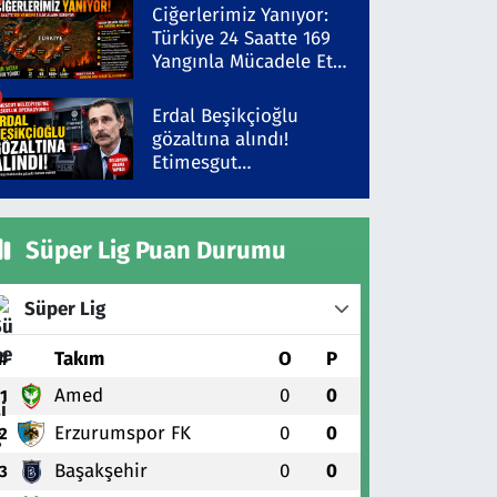
Şüpheli Gözaltında
Ciğerlerimiz Yanıyor:
Türkiye 24 Saatte 169
Yangınla Mücadele Etti!
5 İlde Alarm Sürüyor
Erdal Beşikçioğlu
gözaltına alındı!
Etimesgut
Belediyesi'ne yolsuzluk
operasyonu
Süper Lig Puan Durumu
Süper Lig
#
Takım
O
P
Amed
0
0
1
Erzurumspor FK
0
0
2
Başakşehir
0
0
3