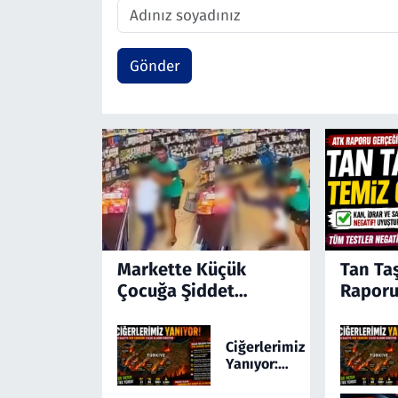
Gönder
Markette Küçük
Tan Ta
Çocuğa Şiddet
Raporu
Kamerada! Türkiye'yi
Ayağa Kaldıran
Ciğerlerimiz
Olayda Şüpheli
Yanıyor:
Gözaltında
Türkiye 24
Saatte 169