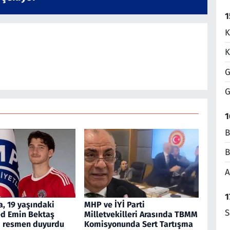
1
K
K
G
G
1
B
B
A
1
, 19 yaşındaki
MHP ve İYİ Parti
S
 Emin Bektaş
Milletvekilleri Arasında TBMM
ni resmen duyurdu
Komisyonunda Sert Tartışma