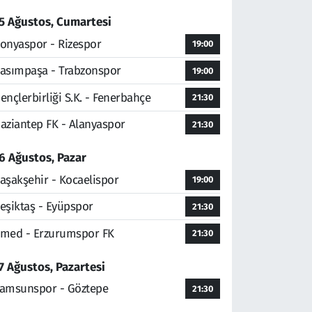
5 Ağustos, Cumartesi
onyaspor - Rizespor
19:00
asımpaşa - Trabzonspor
19:00
ençlerbirliği S.K. - Fenerbahçe
21:30
aziantep FK - Alanyaspor
21:30
6 Ağustos, Pazar
aşakşehir - Kocaelispor
19:00
eşiktaş - Eyüpspor
21:30
med - Erzurumspor FK
21:30
7 Ağustos, Pazartesi
amsunspor - Göztepe
21:30