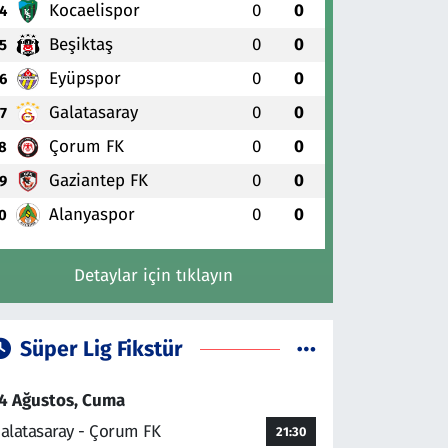
Kocaelispor
0
0
4
Beşiktaş
0
0
5
Eyüpspor
0
0
6
Galatasaray
0
0
7
Çorum FK
0
0
8
Gaziantep FK
0
0
9
Alanyaspor
0
0
0
Detaylar için tıklayın
Süper Lig Fikstür
4 Ağustos, Cuma
alatasaray - Çorum FK
21:30