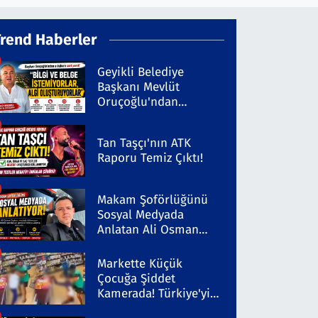
Trend Haberler
Geyikli Belediye
Başkanı Mevlüt
Oruçoğlu'ndan
Kaleninsesi'ndeki
Habere Sert Yanıt
Tan Taşçı'nın ATK
Raporu Temiz Çıktı!
Makam Şoförlüğünü
Sosyal Medyada
Anlatan Ali Osman
Coşkun Dikkat Çekiyor
Markette Küçük
Çocuğa Şiddet
Kamerada! Türkiye'yi
Ayağa Kaldıran Olayda