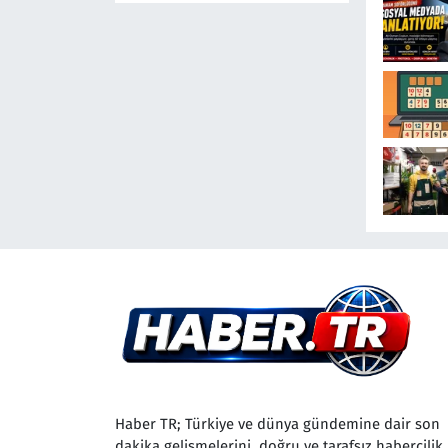
Yangınla
Mücadele
Etti! 5 İlde
Alarm
Sürüyor
Haber TR; Türkiye ve dünya gündemine dair son
dakika gelişmelerini, doğru ve tarafsız habercilik