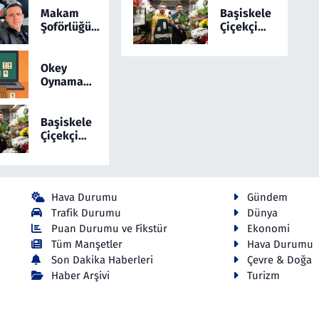
Yangınla
Yepyeni
Makam
Başiskele
Mücadele
Bir Online
Şoförlüğünü
Çiçekçi
Etti! 5 İlde
Okey
Sosyal
Hizmetlerinde
Alarm
Medyada
Yeni Dönem:
Sürüyor
Anlatan Ali
Cicekmi.com
Okey
Osman
Oynamayı
Coşkun
Sevenler
Dikkat
İçin
Çekiyor
Yepyeni
Başiskele
Bir Online
Çiçekçi
Okey
Hizmetlerinde
Yeni Dönem:
Cicekmi.com
Hava Durumu
Gündem
Trafik Durumu
Dünya
Puan Durumu ve Fikstür
Ekonomi
Tüm Manşetler
Hava Durumu
Son Dakika Haberleri
Çevre & Doğa
Haber Arşivi
Turizm