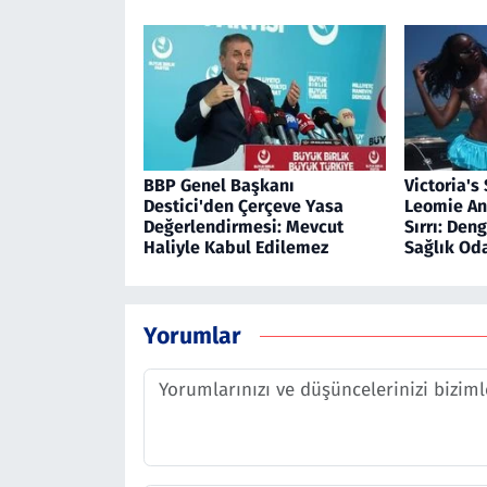
BBP Genel Başkanı
Victoria's
Destici'den Çerçeve Yasa
Leomie An
Değerlendirmesi: Mevcut
Sırrı: Den
Haliyle Kabul Edilemez
Sağlık Od
Yorumlar