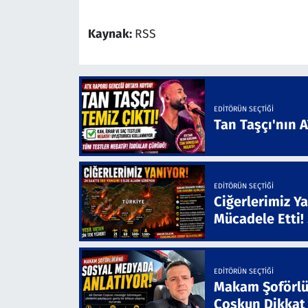
Kaynak:
RSS
EDITÖRÜN SEÇTIĞI
Tan Taşçı'nın 
EDITÖRÜN SEÇTIĞI
Ciğerlerimiz Ya
Mücadele Etti!
EDITÖRÜN SEÇTIĞI
Makam Şoförlü
Coşkun Dikkat