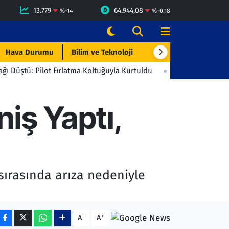
13.779
64.944,08
%
-14
%
-0.18
Hava Durumu
Bilim ve Teknoloji
Çevre & Doğa
Eği
ilot Fırlatma Koltuğuyla Kurtuldu
23:06
Beşiktaş'tan Gençlerbi
iş Yaptı,
sırasında arıza nedeniyle
-
+
A
A