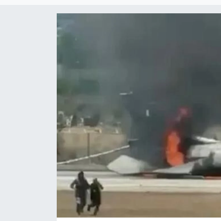
Çevre & Doğa
Eğitim
Turizm
Yerel