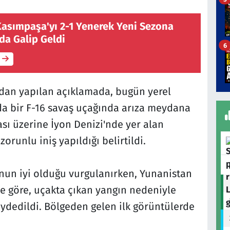
asımpaşa'yı 2-1 Yenerek Yeni Sezona
da Galip Geldi
6
ndan yapılan açıklamada, bugün yerel
nda bir F-16 savaş uçağında arıza meydana
ası üzerine İyon Denizi'nde yer alan
runlu iniş yapıldığı belirtildi.
nun iyi olduğu vurgulanırken, Yunanistan
e göre, uçakta çıkan yangın nedeniyle
kaydedildi. Bölgeden gelen ilk görüntülerde