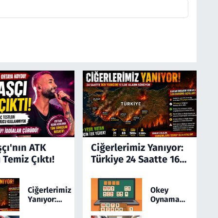
şçı'nın ATK
Ciğerlerimiz Yanıyor:
 Temiz Çıktı!
Türkiye 24 Saatte 169
Yangınla Mücadele
Etti! 5 İlde Alarm
Ciğerlerimiz
Okey
Sürüyor
Yanıyor:
Oynamayı
Türkiye 24
Sevenler
Saatte 169
İçin