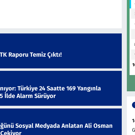
ATK Raporu Temiz Çıktı!
1
nıyor: Türkiye 24 Saatte 169 Yangınla
 5 İlde Alarm Sürüyor
1
ğünü Sosyal Medyada Anlatan Ali Osman
G
 Çekiyor