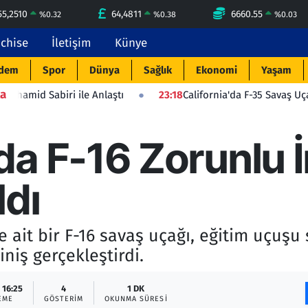
55,2510
64,4811
6660.55
%
0.32
%
0.38
%
0.03
nchise
İletişim
Künye
dem
Spor
Dünya
Sağlık
Ekonomi
Yaşam
a
iri ile Anlaştı
23:18
California'da F-35 Savaş Uçağı Düştü: P
a F-16 Zorunlu İn
ldı
ait bir F-16 savaş uçağı, eğitim uçuşu 
niş gerçekleştirdi.
 16:25
4
1 DK
EME
GÖSTERIM
OKUNMA SÜRESI