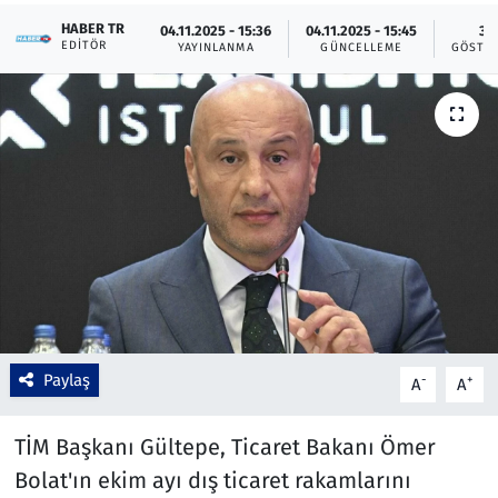
HABER TR
04.11.2025 - 15:36
04.11.2025 - 15:45
3
Çevre & Doğa
EDITÖR
YAYINLANMA
GÜNCELLEME
GÖSTE
Eğitim
Turizm
Yerel
Paylaş
-
+
A
A
TİM Başkanı Gültepe, Ticaret Bakanı Ömer
Bolat'ın ekim ayı dış ticaret rakamlarını