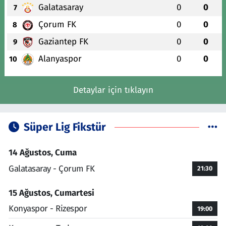
Galatasaray
0
0
7
Çorum FK
0
0
8
Gaziantep FK
0
0
9
Alanyaspor
0
0
10
Detaylar için tıklayın
Süper Lig Fikstür
14 Ağustos, Cuma
Galatasaray - Çorum FK
21:30
15 Ağustos, Cumartesi
Konyaspor - Rizespor
19:00