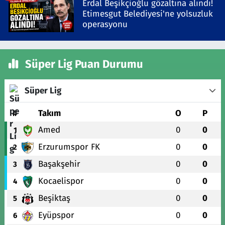
Erdal Beşikçioğlu gözaltına alındı!
Etimesgut Belediyesi'ne yolsuzluk
operasyonu
Süper Lig Puan Durumu
Süper Lig
#
Takım
O
P
Amed
0
0
1
Erzurumspor FK
0
0
2
Başakşehir
0
0
3
Kocaelispor
0
0
4
Beşiktaş
0
0
5
Eyüpspor
0
0
6