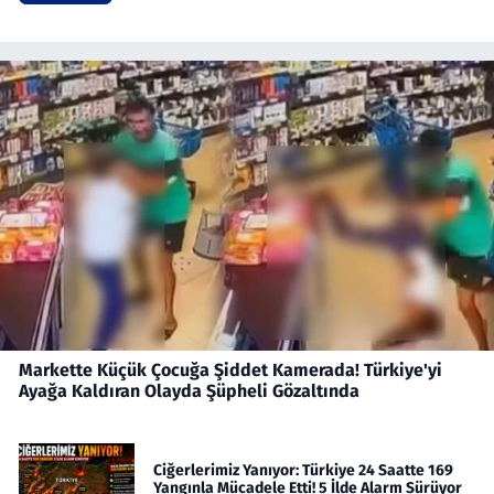
Markette Küçük Çocuğa Şiddet Kamerada! Türkiye'yi
Ayağa Kaldıran Olayda Şüpheli Gözaltında
Ciğerlerimiz Yanıyor: Türkiye 24 Saatte 169
Yangınla Mücadele Etti! 5 İlde Alarm Sürüyor