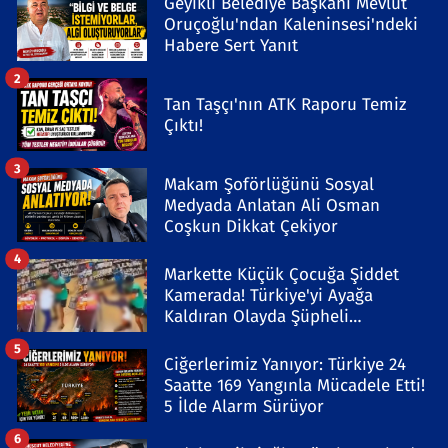
Geyikli Belediye Başkanı Mevlüt
Oruçoğlu'ndan Kaleninsesi'ndeki
Habere Sert Yanıt
2
Tan Taşçı'nın ATK Raporu Temiz
Çıktı!
3
Makam Şoförlüğünü Sosyal
Medyada Anlatan Ali Osman
Coşkun Dikkat Çekiyor
4
Markette Küçük Çocuğa Şiddet
Kamerada! Türkiye'yi Ayağa
Kaldıran Olayda Şüpheli
Gözaltında
5
Ciğerlerimiz Yanıyor: Türkiye 24
Saatte 169 Yangınla Mücadele Etti!
5 İlde Alarm Sürüyor
6