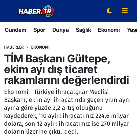
Gündem
Hava Durumu
Gündem
Spor
Dünya
Sağlık
Ekonomi
Yaş
Spor
Trafik Durumu
HABERLER
EKONOMI
Dünya
Süper Lig Puan Durumu ve Fikstür
TİM Başkanı Gültepe,
ekim ayı dış ticaret
Sağlık
Tüm Manşetler
rakamlarını değerlendirdi
Ekonomi
Son Dakika Haberleri
Ekonomi - Türkiye İhracatçılar Meclisi
Başkanı, ekim ayı ihracatında geçen yılın aynı
Yaşam
Haber Arşivi
ayına göre yüzde 2,2 artış olduğunu
kaydederek, '10 aylık ihracatımız 224,6 milyar
Hava Durumu
dolara, son 12 aylık ihracatımız ise 270 milyar
doların üzerine çıktı.' dedi.
Bilim ve Teknoloji