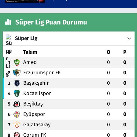
Süper Lig Puan Durumu
Süper Lig
#
Takım
O
P
Amed
0
0
1
Erzurumspor FK
0
0
2
Başakşehir
0
0
3
Kocaelispor
0
0
4
Beşiktaş
0
0
5
Eyüpspor
0
0
6
Galatasaray
0
0
7
Çorum FK
0
0
8