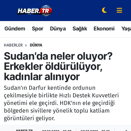
Gündem
Hava Durumu
Gündem
Spor
Dünya
Sağlık
Ekonomi
Yaş
Spor
Trafik Durumu
HABERLER
DÜNYA
Dünya
Süper Lig Puan Durumu ve Fikstür
Sudan'da neler oluyor?
Erkekler öldürülüyor,
Sağlık
Tüm Manşetler
kadınlar alınıyor
Ekonomi
Son Dakika Haberleri
Sudan'ın Darfur kentinde ordunun
çekilmesiyle birlikte Hızlı Destek Kuvvetleri
Yaşam
Haber Arşivi
yönetimi ele geçirdi. HDK'nın ele geçirdiği
bölgeden sivillere yönelik toplu katliam
Hava Durumu
görüntüleri geliyor.
Bilim ve Teknoloji
HABER TR