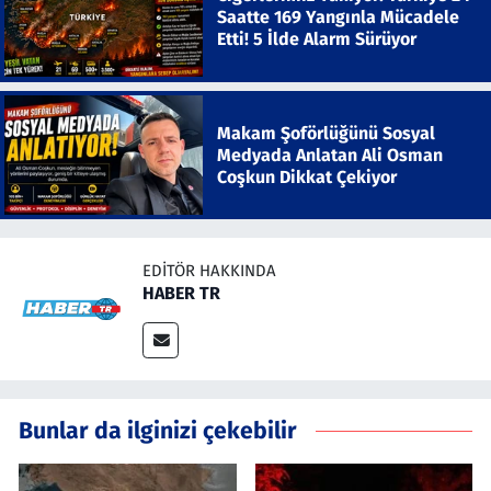
Saatte 169 Yangınla Mücadele
Etti! 5 İlde Alarm Sürüyor
Makam Şoförlüğünü Sosyal
Medyada Anlatan Ali Osman
Coşkun Dikkat Çekiyor
EDITÖR HAKKINDA
HABER TR
Bunlar da ilginizi çekebilir