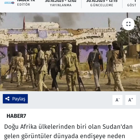
30.10.2025 - 12:02
30.10.2025 - 12:15
16
EDITÖR
YAYINLANMA
GÜNCELLEME
GÖSTE
Çevre & Doğa
Eğitim
Turizm
Yerel
Paylaş
-
+
A
A
HABER7
Doğu Afrika ülkelerinden biri olan Sudan'dan
gelen görüntüler dünyada endişeye neden