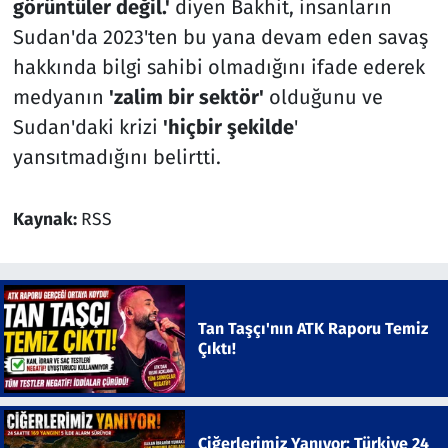
görüntüler değil.'
diyen Bakhit, insanların
Sudan'da 2023'ten bu yana devam eden savaş
hakkında bilgi sahibi olmadığını ifade ederek
medyanın
'zalim bir sektör'
olduğunu ve
Sudan'daki krizi
'hiçbir şekilde
'
yansıtmadığını belirtti.
Kaynak:
RSS
Tan Taşçı'nın ATK Raporu Temiz
Çıktı!
Ciğerlerimiz Yanıyor: Türkiye 24