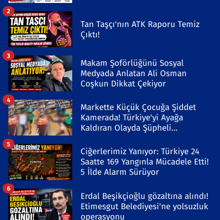
2
Tan Taşçı'nın ATK Raporu Temiz
Çıktı!
3
Makam Şoförlüğünü Sosyal
Medyada Anlatan Ali Osman
Coşkun Dikkat Çekiyor
4
Markette Küçük Çocuğa Şiddet
Kamerada! Türkiye'yi Ayağa
Kaldıran Olayda Şüpheli
Gözaltında
5
Ciğerlerimiz Yanıyor: Türkiye 24
Saatte 169 Yangınla Mücadele Etti!
5 İlde Alarm Sürüyor
6
Erdal Beşikçioğlu gözaltına alındı!
Etimesgut Belediyesi'ne yolsuzluk
operasyonu