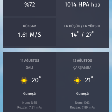
%72
1014 HPA
hpa
RÜZGAR
EN DÜŞÜK / EN YÜKSEK
°
°
1.61 M/S
14
/ 27
11 AĞUSTOS
12 AĞUSTOS
SALI
ÇARŞAMBA
°
°
20
21
Güneşli
Güneşli
Nem: %65
Nem: %63
Rüzgar: 7.81 m/s
Rüzgar: 7.89 m/s