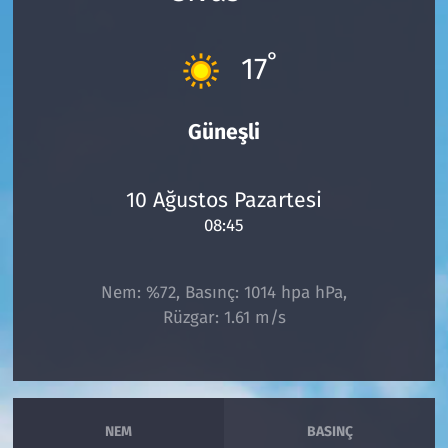
Çevre & Doğa
°
17
Eğitim
Güneşli
Turizm
Yerel
10 Ağustos Pazartesi
08:45
Nem: %72, Basınç: 1014 hpa hPa,
Rüzgar: 1.61 m/s
NEM
BASINÇ