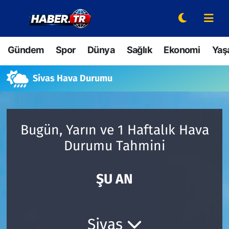
Gündem
Hava Durumu
Gündem
Spor
Dünya
Sağlık
Ekonomi
Yaş
Spor
Trafik Durumu
Sivas Hava Durumu
Dünya
Süper Lig Puan Durumu ve Fikstür
Sağlık
Tüm Manşetler
Bugün, Yarın ve 1 Haftalık Hava
Durumu Tahmini
Ekonomi
Son Dakika Haberleri
Yaşam
Haber Arşivi
ŞU AN
Hava Durumu
Sivas
Bilim ve Teknoloji