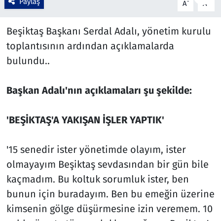
Paylaş
-
+
A
A
Çevre & Doğa
Beşiktaş Başkanı Serdal Adalı, yönetim kurulu
Eğitim
toplantısının ardından açıklamalarda
bulundu..
Turizm
Başkan Adalı'nın açıklamaları şu şekilde:
Yerel
'BEŞİKTAŞ'A YAKIŞAN İŞLER YAPTIK'
'15 senedir ister yönetimde olayım, ister
olmayayım Beşiktaş sevdasından bir gün bile
kaçmadım. Bu koltuk sorumluk ister, ben
bunun için buradayım. Ben bu emeğin üzerine
kimsenin gölge düşürmesine izin veremem. 10