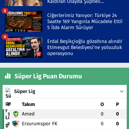
Kaldıran Olayda Şüpheli
Gözaltında
5
Ciğerlerimiz Yanıyor: Türkiye 24
Saatte 169 Yangınla Mücadele Etti!
5 İlde Alarm Sürüyor
6
Erdal Beşikçioğlu gözaltına alındı!
Etimesgut Belediyesi'ne yolsuzluk
operasyonu
Süper Lig Puan Durumu
Süper Lig
#
Takım
O
P
Amed
0
0
1
Erzurumspor FK
0
0
2