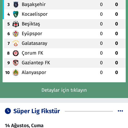
Başakşehir
0
0
3
Kocaelispor
0
0
4
Beşiktaş
0
0
5
Eyüpspor
0
0
6
Galatasaray
0
0
7
Çorum FK
0
0
8
Gaziantep FK
0
0
9
Alanyaspor
0
0
10
Detaylar için tıklayın
Süper Lig Fikstür
14 Ağustos, Cuma