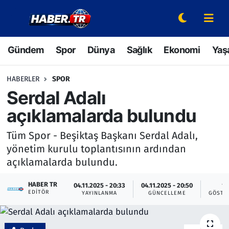
Gündem
Hava Durumu
Gündem
Spor
Dünya
Sağlık
Ekonomi
Yaş
Spor
Trafik Durumu
HABERLER
SPOR
Dünya
Süper Lig Puan Durumu ve Fikstür
Serdal Adalı
açıklamalarda bulundu
Sağlık
Tüm Manşetler
Tüm Spor - Beşiktaş Başkanı Serdal Adalı,
Ekonomi
Son Dakika Haberleri
yönetim kurulu toplantısının ardından
açıklamalarda bulundu.
Yaşam
Haber Arşivi
HABER TR
04.11.2025 - 20:33
04.11.2025 - 20:50
1
EDITÖR
Hava Durumu
YAYINLANMA
GÜNCELLEME
GÖSTE
Bilim ve Teknoloji