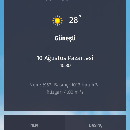
Çevre & Doğa
°
28
Eğitim
Güneşli
Turizm
Yerel
10 Ağustos Pazartesi
10:30
Nem: %57, Basınç: 1013 hpa hPa,
Rüzgar: 4.00 m/s
NEM
BASINÇ