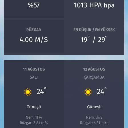
%57
1013 HPA
hpa
RÜZGAR
EN DÜŞÜK / EN YÜKSEK
°
°
4.00 M/S
19
/ 29
11 AĞUSTOS
12 AĞUSTOS
SALI
ÇARŞAMBA
°
°
24
24
Güneşli
Güneşli
Nem: %74
Nem: %73
Rüzgar: 5.81 m/s
Rüzgar: 4.31 m/s