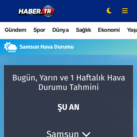
Gündem
Hava Durumu
Gündem
Spor
Dünya
Sağlık
Ekonomi
Yaş
Spor
Trafik Durumu
Samsun Hava Durumu
Dünya
Süper Lig Puan Durumu ve Fikstür
Sağlık
Tüm Manşetler
Bugün, Yarın ve 1 Haftalık Hava
Durumu Tahmini
Ekonomi
Son Dakika Haberleri
Yaşam
Haber Arşivi
ŞU AN
Hava Durumu
Samsun
Bilim ve Teknoloji