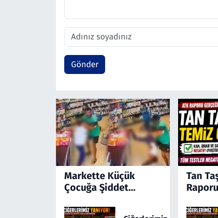
Gönder
Markette Küçük
Tan Ta
Çocuğa Şiddet
Raporu
Kamerada! Türkiye'yi
Ayağa Kaldıran