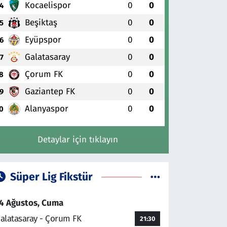
Kocaelispor
0
0
4
Beşiktaş
0
0
5
Eyüpspor
0
0
6
Galatasaray
0
0
7
Çorum FK
0
0
8
Gaziantep FK
0
0
9
Alanyaspor
0
0
0
Detaylar için tıklayın
Süper Lig Fikstür
4 Ağustos, Cuma
alatasaray - Çorum FK
21:30