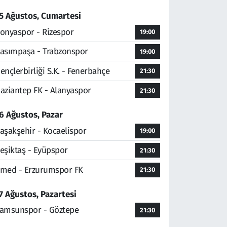
5 Ağustos, Cumartesi
onyaspor - Rizespor
19:00
asımpaşa - Trabzonspor
19:00
ençlerbirliği S.K. - Fenerbahçe
21:30
aziantep FK - Alanyaspor
21:30
6 Ağustos, Pazar
aşakşehir - Kocaelispor
19:00
eşiktaş - Eyüpspor
21:30
med - Erzurumspor FK
21:30
7 Ağustos, Pazartesi
amsunspor - Göztepe
21:30