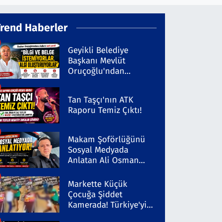
Trend Haberler
Geyikli Belediye
Başkanı Mevlüt
Oruçoğlu'ndan
Kaleninsesi'ndeki
Habere Sert Yanıt
Tan Taşçı'nın ATK
Raporu Temiz Çıktı!
Makam Şoförlüğünü
Sosyal Medyada
Anlatan Ali Osman
Coşkun Dikkat Çekiyor
Markette Küçük
Çocuğa Şiddet
Kamerada! Türkiye'yi
Ayağa Kaldıran Olayda