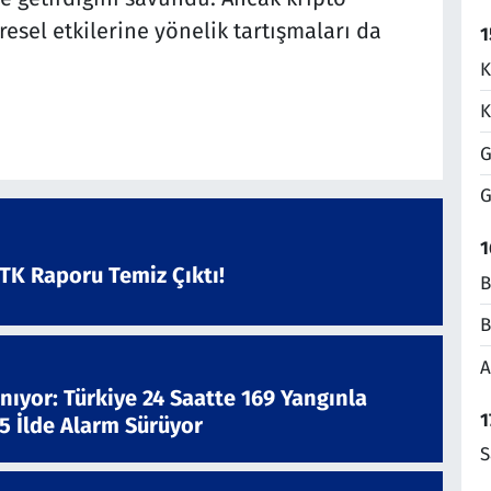
resel etkilerine yönelik tartışmaları da
1
K
K
G
G
1
ATK Raporu Temiz Çıktı!
B
B
A
nıyor: Türkiye 24 Saatte 169 Yangınla
1
 5 İlde Alarm Sürüyor
S