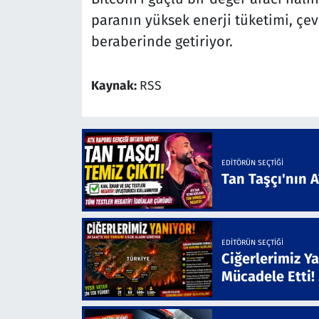
paranın yüksek enerji tüketimi, çev
beraberinde getiriyor.
Kaynak:
RSS
EDITÖRÜN SEÇTIĞI
Tan Taşçı'nın 
EDITÖRÜN SEÇTIĞI
Ciğerlerimiz Ya
Mücadele Etti!