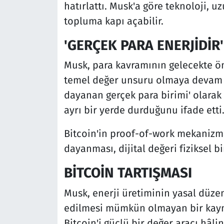
hatırlattı. Musk'a göre teknoloji, u
topluma kapı açabilir.
'GERÇEK PARA ENERJİDİR'
Musk, para kavramının gelecekte ön
temel değer unsuru olmaya devam ede
dayanan gerçek para birimi' olarak
ayrı bir yerde durduğunu ifade etti
Bitcoin'in proof-of-work mekanizm
dayanması, dijital değeri fiziksel b
BİTCOİN TARTIŞMASI
Musk, enerji üretiminin yasal düze
edilmesi mümkün olmayan bir kayn
Bitcoin'i güçlü bir değer aracı hâli