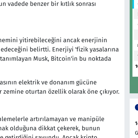
zun vadede benzer bir kıtlık sonrası
emini yitirebileceğini ancak enerjinin
ceğini belirtti. Enerjiyi 'fizik yasalarına
 tanımlayan Musk, Bitcoin'in bu noktada
1
.
asının elektrik ve donanım gücüne
ir zemine oturtan özellik olarak öne çıkıyor.
nlemelerle artırılamayan ve manipüle
1
ak olduğuna dikkat çekerek, bunun
G
ne getirdiğini savundu. Ancak kripto