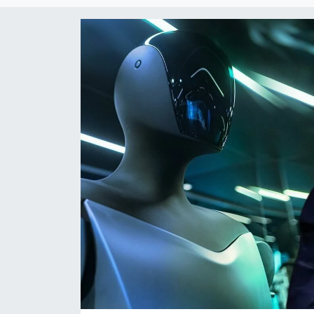
Çevre & Doğa
Eğitim
Turizm
Yerel