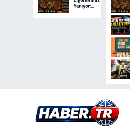
Ciğerlerimiz
Olayda Şüpheli
Yanıyor:
Gözaltında
Türkiye 24
Saatte 169
Yangınla
Mücadele
Etti! 5 İlde
Alarm
Sürüyor