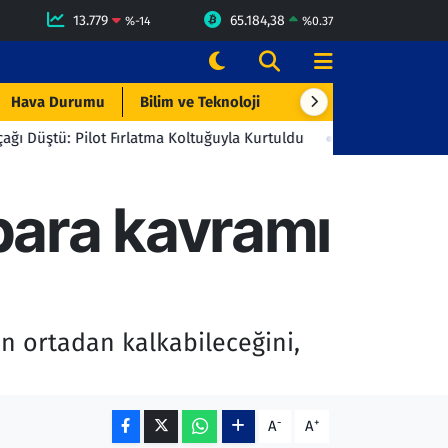
13.779
65.184,38
%
-14
%
0.37
Hava Durumu
Bilim ve Teknoloji
Çevre & Doğa
Eği
lot Fırlatma Koltuğuyla Kurtuldu
23:06
Beşiktaş'tan Gençlerbir
para kavramı
n ortadan kalkabileceğini,
-
+
A
A