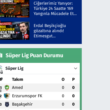
Şüpheli Gözaltında
Ciğerlerimiz Yanıyor:
Türkiye 24 Saatte 169
Yangınla Mücadele Etti!
5 İlde Alarm Sürüyor
Erdal Beşikçioğlu
gözaltına alındı!
Etimesgut
Belediyesi'ne yolsuzluk
operasyonu
Süper Lig Puan Durumu
Süper Lig
#
Takım
O
P
Amed
0
0
1
Erzurumspor FK
0
0
2
Başakşehir
0
0
3