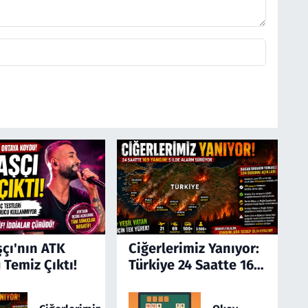
şçı'nın ATK
Ciğerlerimiz Yanıyor:
 Temiz Çıktı!
Türkiye 24 Saatte 169
Yangınla Mücadele
Etti! 5 İlde Alarm