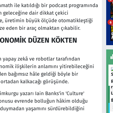
Kamath ile katıldığı bir podcast programında
n geleceğine dair dikkat çekici
, üretimin büyük ölçüde otomatikleştiği
6
e eden bir araç olmaktan çıkabilir.
KONOMİK DÜZEN KÖKTEN
 yapay zekâ ve robotlar tarafından
omik ilişkilerin anlamını yitirebileceğini
den bağımsız hâle geldiği böyle bir
 ortadan kalkacağı görüşünde.
imkurgu yazarı Iain Banks'in 'Culture'
 konusu evrende bolluğun hâkim olduğu
ç duymadan yaşamını sürdürebildiğini