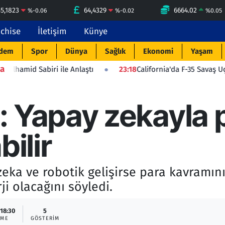
55,1823
64,4329
6664.02
%
-0.06
%
-0.02
%
0.05
nchise
İletişim
Künye
dem
Spor
Dünya
Sağlık
Ekonomi
Yaşam
a
ri ile Anlaştı
23:18
California'da F-35 Savaş Uçağı Düştü: Pi
: Yapay zekayla 
bilir
eka ve robotik gelişirse para kavramını
i olacağını söyledi.
 18:30
5
EME
GÖSTERIM